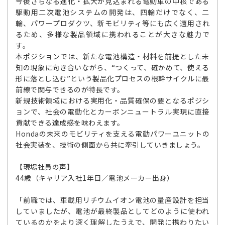
今後さらなる進化・拡大が見込まれる電動車の中核である
駆動用二次電池システムの開発は、四輪だけでなく、二
輪、パワープロダクツ、新モビリティ等にも広く適用され
るため、多様な製品領域に携われることが大きな魅力で
す。
本ポジションでは、新たな電池構造・材料を前提とした未
知の現象に向き合いながら、“つくって、確かめて、使える
形に落とし込む”という製品化プロセスの根幹サイクルに最
前線で関与できるのが特長です。
新規技術領域における実用化・品質確保の要となるポジシ
ョンで、社会の電動化とカーボンニュートラル実現に直接
貢献できる達成感を味わえます。
Hondaの未来のモビリティを支える電動パワーユニットの
社会実装を、技術の側面から共に牽引していきましょう。
【現場社員の声】
44歳（キャリア入社1年目／電池メーカー出身）
「前職では、車載用リチウムイオン電池の量産設計を担当
していましたが、電池が最終製品としてどのように使われ
ているのかをより深く理解したうえで、開発に携わりたい