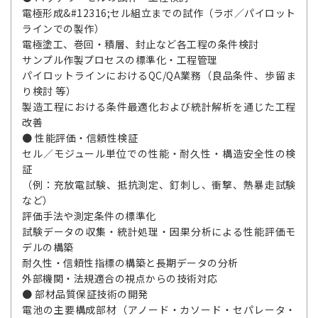
電極形成&#12316;セル組立までの試作（ラボ／パイロット
ラインでの製作）
電極塗工、巻回・積層、封止など各工程の条件検討
サンプル作製プロセスの標準化・工程管理
パイロットラインにおけるQC/QA業務（良品条件、歩留ま
り検討 等）
製造工程における条件最適化および統計解析を通じた工程
改善
● 性能評価・信頼性検証
セル／モジュール単位での性能・耐久性・構造安全性の検
証
（例：充放電試験、抵抗測定、釘刺し、衝撃、熱暴走試験
など）
評価手法や測定条件の標準化
試験データの収集・統計処理・因果分析による性能評価モ
デルの構築
耐久性・信頼性指標の構築と長期データの分析
外部機関・法規適合の視点からの技術対応
● 部材品質保証技術の開発
電池の主要構成部材（アノード・カソード・セパレータ・