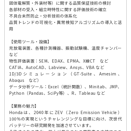
固体電解質・外装材等）に関する品質保証技術の検討
各部材の受入・組立時特性に関する評価技術の確立
不具合未然防止・分析技術の体系化
品質トレンドの可視化・異常検知アルゴリズムの導入と活
用
【使用ツール・設備】
充放電装置、各種計測機器、振動試験機、温度チャンバー
など
物性評価装置：SEM、EDAX、EPMA、X線CT など
CATIA、AutoCAD、Labview、Ansys、VBA など
1D/3Dシミュレーション（GT-Suite、Amesim、
Abaqus など）
データ分析ツール：Excel（統計関数）、Minitab、JMP、
Python（Pandas、SciPy等）、R、Tableau など
【業務の魅力】
Hondaは、2040年にZEV（Zero Emission Vehicle）
100％の実現というチャレンジングな目標に向け、次世代
バッテリーの研究開発を加速させています。