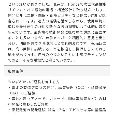
という想いがありました。現在は、Hondaで次世代高性能
リチウムイオン電池の電極・構造設計に取り組んでおり、
開発セルは二輪・四輪・新モビリティなど幅広い応用が想
定されています。過去の経験を活かしながら、使用環境に
応じた設計要件の検討や新たな技術調査にも主体的に取り
組んでいます。最先端の技術開発に挑む中で課題に直面す
ることも多いですが、若手メンバーと積極的に意見を出し
合い、切磋琢磨できる環境はとても刺激的です。Hondaに
は、高い目標に挑戦することを歓迎し、後押ししてくれる
風土があります。自分のやりたいことに本気でチャレンジ
できる、そんな職場だと感じています。」
応募条件
※いずれかのご経験を有する方
・電池の製造プロセス開発、品質管理（QC）・品質保証
（QA）のご経験
・電池材料（アノード、カソード、固体電解質など）の材
料開発に携わったご経験
・車載電池の開発経験（4輪・2輪・モビリティ等の量産品