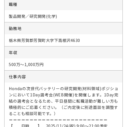
職種
製品開発／研究開発(化学)
勤務地
栃木県芳賀郡芳賀町大字下高根沢4630
年収
500万～1,000万円
仕事内容
Hondaの次世代バッテリーの研究開発(材料領域)ポジショ
ンにおいて1Day選考会(WEB開催)を開催します。1Day完
結の選考会となるため、平日昼間に転職活動が難しい方も
積極的にご応募ください。（ご内定後に別途面談を調整す
ることも相談可能です。）
＝＝＝＝＝＝＝＝＝＝＝＝＝＝＝＝＝＝＝＝＝＝＝＝
【 日時 】 2025/11/24(祝) 9:00～21:00予定