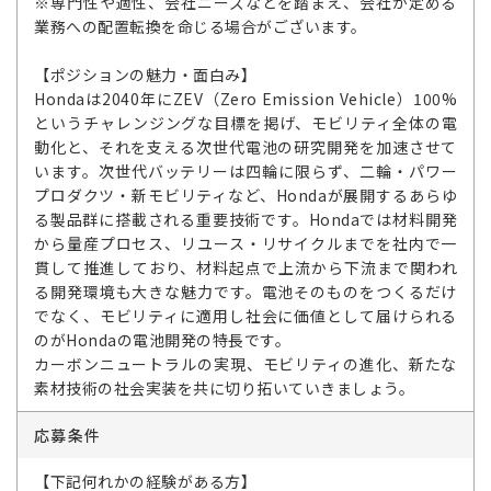
※専門性や適性、会社ニーズなどを踏まえ、会社が定める
業務への配置転換を命じる場合がございます。
【ポジションの魅力・面白み】
Hondaは2040年にZEV（Zero Emission Vehicle）100%
というチャレンジングな目標を掲げ、モビリティ全体の電
動化と、それを支える次世代電池の研究開発を加速させて
います。次世代バッテリーは四輪に限らず、二輪・パワー
プロダクツ・新モビリティなど、Hondaが展開するあらゆ
る製品群に搭載される重要技術です。Hondaでは材料開発
から量産プロセス、リユース・リサイクルまでを社内で一
貫して推進しており、材料起点で上流から下流まで関われ
る開発環境も大きな魅力です。電池そのものをつくるだけ
でなく、モビリティに適用し社会に価値として届けられる
のがHondaの電池開発の特長です。
カーボンニュートラルの実現、モビリティの進化、新たな
素材技術の社会実装を共に切り拓いていきましょう。
応募条件
【下記何れかの経験がある方】