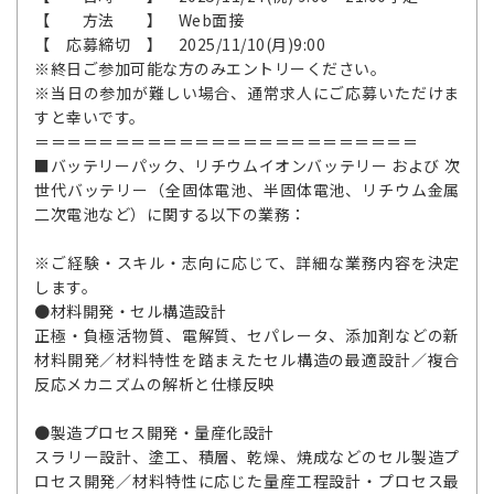
【 方法 】 Web面接
【 応募締切 】 2025/11/10(月)9:00
※終日ご参加可能な方のみエントリーください。
※当日の参加が難しい場合、通常求人にご応募いただけま
すと幸いです。
＝＝＝＝＝＝＝＝＝＝＝＝＝＝＝＝＝＝＝＝＝＝＝＝
■バッテリーパック、リチウムイオンバッテリー および 次
世代バッテリー（全固体電池、半固体電池、リチウム金属
二次電池など）に関する以下の業務：
※ご経験・スキル・志向に応じて、詳細な業務内容を決定
します。
●材料開発・セル構造設計
正極・負極活物質、電解質、セパレータ、添加剤などの新
材料開発／材料特性を踏まえたセル構造の最適設計／複合
反応メカニズムの解析と仕様反映
●製造プロセス開発・量産化設計
スラリー設計、塗工、積層、乾燥、焼成などのセル製造プ
ロセス開発／材料特性に応じた量産工程設計・プロセス最