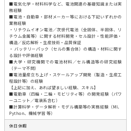
■電気化学・材料科学など、電池関連の基礎知識または実
務経験
■電池・自動車・部材メーカー等における下記いずれかの
業務経験
・リチウムイオン電池／次世代電池（全固体、半固体、リ
チウム金属等）に関する材料開発・セル設計・性能評価・
構造／反応解析・生産技術・品質保証
・ バッテリーパック（セルの集合体）の構造・材料に関す
る設計や評価経験
■大学・研究機関での電池材料／セル構造等の研究経験
（テーマ不問）
■電池量産立ち上げ・スケールアップ開発（製造・生産工
程設計等）の経験
【上記に加え、あれば望ましい経験、スキル】
■電動車（四輪・二輪・モビリティ等）の開発経験（パワ
ーユニット／電装系含む）
■計算科学・データ解析・モデル構築等の実務経験（MI、
Python、機械学習 等）
休日休暇