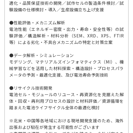
適化・品質保証技術の開発／試作セルの製造条件検討／試
験設備の仕様検討・導入／生産設備立ち上げ支援
●性能評価・メカニズム解析
電池性能（エネルギー密度・出力・寿命・安全性等）の試
験評価／構造解析・材料分析（SEM、XRD、XPS、FTIR
等）による劣化・不具合メカニズムの特定と対策立案
●データ解析・シミュレーション
モデリング、マテリアルズインフォマティクス（MI）、機
械学習などを活用した材料探索・構造設計・プロセスパラ
メータの予測・最適化支援、及び電池寿命予測技術
●リサイクル技術開発
電池セル・モジュールのリユース・再資源化を見据えた解
体・回収・再利用プロセスの設計と材料評価／資源循環を
踏まえた電池ライフサイクル全体の最適化検討
※北米・中国等各地域における現地開発支援のため、海外
出張および駐在が発生する可能性がございます