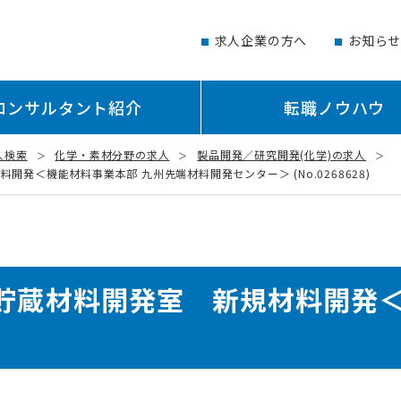
求人企業の方へ
お知ら
コンサルタント紹介
転職ノウハウ
人検索
化学・素材分野の求人
製品開発／研究開発(化学)の求人
開発＜機能材料事業本部 九州先端材料開発センター＞ (No.0268628)
ー貯蔵材料開発室 新規材料開発