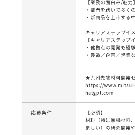
【業務の面白み/魅力
・部門を跨いで多く
・新商品を上市する
キャリアステップイ
【キャリアステップ
・他拠点の開発も経
・製造／企画／営業
★九州先端材料開発
https://www.mitsu
hatgpt.com
応募条件
【必須】
材料（特に無機材料
ましい）の研究開発