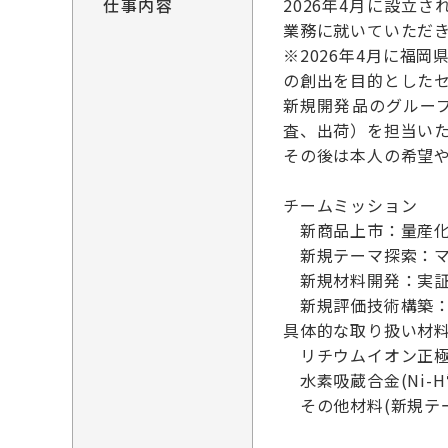
仕事内容
2026年4月に設立
業務に就いていただ
※2026年4月に福
の創出を目的とした
新規開発品のグルー
査、出荷）を担当い
その後は本人の希望
チームミッション
新商品上市：量産化
新規テーマ探索：マ
新規材料開発：実証
新規評価技術構築：
具体的な取り扱い材
リチウムイオン正極
水素吸蔵合金(Ni-
その他材料(新規テ