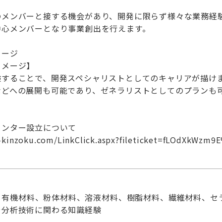
】
のメンバーと接する機会があり、開発に限らず様々な業務経
中心メンバーとなり事業創出を行えます。
メージ
イメージ】
験することで、開発スペシャリストとしてのキャリアが描け
などへの展開も可能であり、ゼネラリストとしてのプランも
センター設立について
i-kinzoku.com/LinkClick.aspx?fileticket=fLOdXkWz
、有機材料、粉体材料、溶液材料、樹脂材料、繊維材料、セ
や分析技術に関わる知識経験