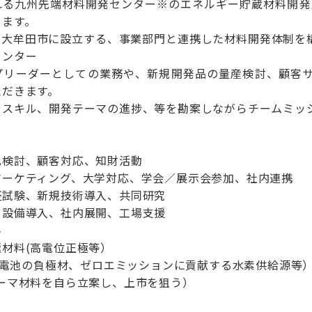
される九州先端材料開発センター※のエネルギー貯蔵材料開
きます。
岡県大牟田市に設立する、事業部門と連携した材料開発体制
センター
プリーダーとしての業務や、新規開発品の量産検討、顧客
ただきます。
やスキル、開発テーマの進捗、等を勘案しながらチームミッ
検討、顧客対応、知財活動
ーケティング、大学対応、学会／展示会参加、社内連携
試験、新規技術導入、共同研究
設備導入、社内展開、工場支援
料
材料(高電位正極等）
H電池の負極材、ゼロエミッションに貢献する水素供給源等
ーマ材料を自ら立案し、上市を狙う）