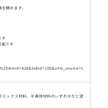
験を積めます。
ます
可能です
m9E%3D&mid=826&tabid=100&utm_source=c
ラミックス材料、半導体材料のいずれかだと望