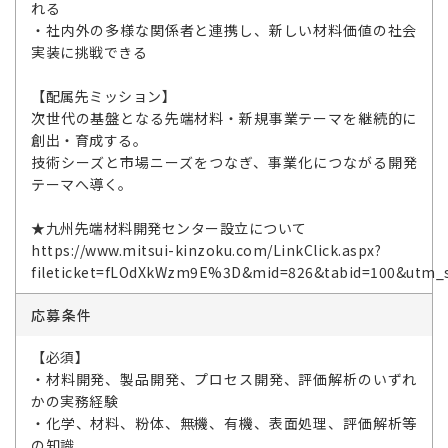
れる
・社内外の多様な関係者と連携し、新しい材料価値の社会
実装に挑戦できる
【配属先ミッション】
次世代の基盤となる先端材料・新規事業テーマを継続的に
創出・育成する。
技術シーズと市場ニーズをつなぎ、事業化につながる開発
テーマへ導く。
★九州先端材料開発センター設立について
https://www.mitsui-kinzoku.com/LinkClick.aspx?
fileticket=fLOdXkWzm9E%3D&mid=826&tabid=100&utm_
応募条件
【必須】
・材料開発、製品開発、プロセス開発、評価解析のいずれ
かの実務経験
・化学、材料、粉体、無機、有機、表面処理、評価解析等
の知識