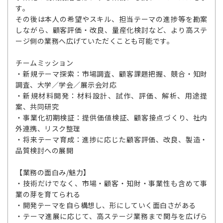
す。
その後は本人の希望やスキル、担当テーマの進捗等を勘案
しながら、顧客評価・改良、量産化検討など、より高ステ
ージ側の業務へ広げていただくことも可能です。
チームミッション
・新規テーマ探索：市場調査、顧客課題把握、競合・知財
調査、大学／学会／展示会対応
・新規材料開発：材料設計、試作、評価、解析、用途提
案、共同研究
・事業化初期検証：提供価値検証、顧客接点づくり、社内
外連携、リスク整理
・将来テーマ育成：進捗に応じた顧客評価、改良、製造・
品質検討への展開
【業務の面白み/魅力】
・技術だけでなく、市場・顧客・知財・事業性も含めて事
業の芽を育てられる
・開発テーマを自ら構想し、形にしていく面白さがある
・テーマ進展に応じて、高ステージ業務まで関与を広げら