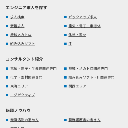
エンジニア求人を探す
求人検索
ピックアップ求人
新着求人
電気・電子・半導体
機械メカトロ
化学・素材
組み込みソフト
IT
コンサルタント紹介
電気・電子・半導体関連専門
機械・メカトロ関連専門
化学・素材関連専門
組み込みソフト・IT関連専門
東海エリア
関西エリア
エグゼクティブ
転職ノウハウ
転職活動の進め方
職務経歴書の書き方