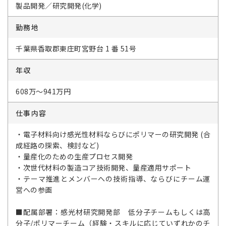
製品開発／研究開発(化学)
勤務地
千葉県香取郡東庄町宮野台 1 番 51号
年収
608万～941万円
仕事内容
・電子材料向け感光性材料ならびにポリマーの研究開発 (合
成経路の探索、検討など)
・量産化のための生産プロセス開発
・次世代材料の製造コア技術開発、量産適用サポート
・テーマ推進とメンバーへの技術指導、ならびにチーム運
営への参画
■配属部署：感光材研究開発部 低分子チームもしくは高
分子/ポリマーチーム（経験・スキルに応じていずれかのチ