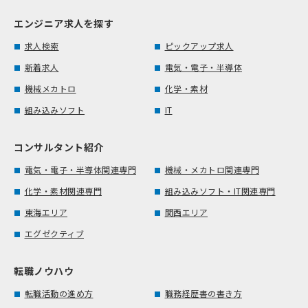
エンジニア求人を探す
求人検索
ピックアップ求人
新着求人
電気・電子・半導体
機械メカトロ
化学・素材
組み込みソフト
IT
コンサルタント紹介
電気・電子・半導体関連専門
機械・メカトロ関連専門
化学・素材関連専門
組み込みソフト・IT関連専門
東海エリア
関西エリア
エグゼクティブ
転職ノウハウ
転職活動の進め方
職務経歴書の書き方