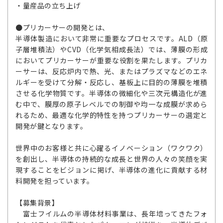
・量産品の立ち上げ
●プリカーサーの開発とは、
半導体製造において非常に重要なプロセスです。ALD（原
子層堆積法）やCVD（化学気相成長法）では、薄膜の形成
においてプリカーサーが重要な役割を果たします。プリカ
ーサーは、反応炉内で熱、光、またはプラズマなどのエネ
ルギーを受けて分解・反応し、基板上に目的の薄膜を堆積
させる化学物質です。半導体の微細化や三次元構造化が進
む中で、膜厚の原子レベルでの制御や均一な成膜が求めら
れるため、最適な化学的特性を持つプリカーサーの選定と
開発が鍵となります。
世界中のお客様と共に心躍るイノベーション（ワクワク）
を創出し、半導体の持続的な成長と世界の人々の笑顔を実
現することをビジョンに掲げ、半導体の進化に貢献する材
料開発を担っています。
【募集背景】
富士フイルムの半導体材料事業は、長年培ってきたフォ