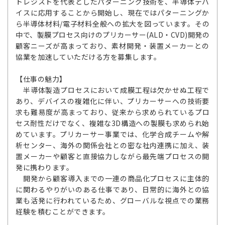
トレジストを代表としたパターニング技術を、半導体デバ
イスに応用することから開始し、現在ではパターニングか
ら半導体材料/電子材料全般への拡大を図っています。その
中で、製膜プロセス向けのプリカーサー(ALD・CVD)開発の
顧客ニーズが高まっており、素材開発・装置メーカーとの
協業を加速していただける方を募集します。
【仕事の魅力】
半導体製造プロセスにおいて成膜工程は欠かせぬ工程で
あり、デバイスの複雑化に伴い、プリカーサーへの技術要
求も難易度が高まっており、従来から求められているプロ
セス耐性だけでなく、複雑な3D構造への製膜も求められ始
めています。プリカーサー事業では、化学合成チームや解
析センター、海外の関係会社との密な社内連携に加え、装
置メーカーや顧客と直接協力しながら最先端プロセスの開
発に携わります。
開発から顧客導入までの一連の商品化プロセスに主体的
に関わるやりがいのある仕事であり、日常的に海外との協
業も活発に行われているため、グローバルな視点での業務
経験を積むことができます。