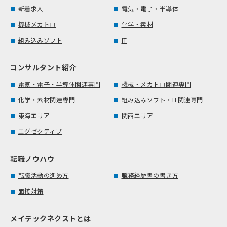
新着求人
電気・電子・半導体
機械メカトロ
化学・素材
組み込みソフト
IT
コンサルタント紹介
電気・電子・半導体関連専門
機械・メカトロ関連専門
化学・素材関連専門
組み込みソフト・IT関連専門
東海エリア
関西エリア
エグゼクティブ
転職ノウハウ
転職活動の進め方
職務経歴書の書き方
面接対策
メイテックネクストとは