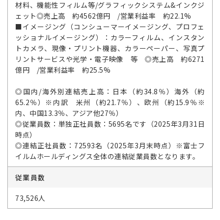
材料、機能性フィルム等/グラフィックシステム&インクジ
ェット◎売上高 約4562億円 /営業利益率 約22.1%
■イメージング（コンシューマーイメージング、プロフェ
ッショナルイメージング）：カラーフィルム、インスタン
トカメラ、現像・プリント機器、カラーペーパー、写真プ
リントサービスや光学・電子映像 等 ◎売上高 約6271
億円 /営業利益率 約25.5%
◎国内/海外別連結売上高：日本（約34.8％）海外（約
65.2％）※内訳 米州（約21.7％）、欧州（約15.9％※
内、中国13.3％、アジア他27％）
◎従業員数：単独正社員数：5695名です（2025年3月31日
時点）
◎連結正社員数：72593名（2025年3月末時点）※富士フ
イルムホールディングス全体の連結従業員数となります。
従業員数
73,526人