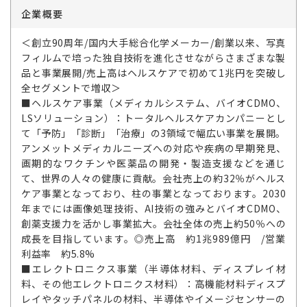
企業概要
＜創立90周年/国内大手総合化学メーカー/創業以来、写真
フィルムで培った独自技術を進化させながらさまざまな製
品と事業展開/売上高はヘルスケアで初めて1兆円を突破し
全セグメントで増収＞
■ヘルスケア事業（メディカルシステム、バイオCDMO、
LSソリューション）：トータルヘルスケアカンパニーとし
て「予防」「診断」「治療」の3領域で幅広い事業を展開。
アンメットメディカルニーズへの対応や疾病の早期発見、
画期的なワクチンや医薬品の開発・製造支援などを通じ
て、世界の人々の健康に貢献。会社売上の約32％がヘルス
ケア事業となっており、柱の事業となっております。2030
年までには画像処理技術、AI技術の強みとバイオCDMO、
創薬支援力を活かし事業拡大。会社全体の売上約50％への
成長を目指しています。◎売上高 約1兆989億円 /営業
利益率 約5.8%
■エレクトロニクス事業（半導体材料、ディスプレイ材
料、その他エレクトロニクス材料）：高機能材料ディスプ
レイやタッチパネルの材料、半導体やイメージセンサーの