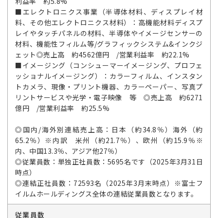
利益率 約5.8%
■エレクトロニクス事業（半導体材料、ディスプレイ材
料、その他エレクトロニクス材料）：高機能材料ディスプ
レイやタッチパネルの材料、半導体やイメージセンサーの
材料、機能性フィルム等/グラフィックシステム&インクジ
ェット◎売上高 約4562億円 /営業利益率 約22.1%
■イメージング（コンシューマーイメージング、プロフェ
ッショナルイメージング）：カラーフィルム、インスタン
トカメラ、現像・プリント機器、カラーペーパー、写真プ
リントサービスや光学・電子映像 等 ◎売上高 約6271
億円 /営業利益率 約25.5%
◎国内/海外別連結売上高：日本（約34.8％）海外（約
65.2％）※内訳 米州（約21.7％）、欧州（約15.9％※
内、中国13.3％、アジア他27％）
◎従業員数：単独正社員数：5695名です（2025年3月31日
時点）
◎連結正社員数：72593名（2025年3月末時点）※富士フ
イルムホールディングス全体の連結従業員数となります。
従業員数