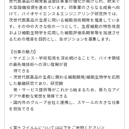
世代医薬品の開発製造委託事業の強化が掲げられ、欧米で
大型設備投資を進めています。同事業のさらなる成長へ向
けて、バイオサイエンス＆エンジニアリング研究所では、
次世代医薬品の生産に用いる細胞技術開発を推進していま
す。その中の大きな柱の一つとして、生産細胞の特性改良
および細胞生物学を応用した細胞評価系開発等を加速させ
るための増員を目的とし、当ポジションを募集します。
【仕事の魅力】
・サイエンス・学術知見を深め続けることで、バイオ領域
の最先端技術への深い理解が習
得できる
・次世代医薬品の生産に関わる細胞開発/細胞生物学を応用
した基礎研究であり、研究開
発・サービス提供等がこれから始まるため、新たなアイ
デアや柔軟な発想を発揮できる
・国内外のグループ会社と連携し、スケールの大きな仕事
を担当できる
＜富士フイルムについては以下をご参照ください＞