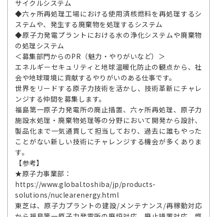
サイクルシステム
◆六ヶ所再処理工場における使用済核燃料を再処理するシ
ステムや、発生する廃棄物を処理するシステム
◆原子力発電プラントにおける水の浄化システムや廃棄物
の処理システム
＜募集部門からのPR（魅力・やりがいなど）＞
エネルギーセキュリティと地球温暖化防止の観点から、社
会や地球環境に貢献するやりがいのある仕事です。
世界をリードする原子力技術を活かし、技術革新にチャレ
ンジする仲間を募集します。
福島第一原子力発電所の廃止措置、六ヶ所再処理、原子力
施設水処理・廃棄物処理等の分野において開発から設計、
製品化まで一気通貫して担当しており、過去に誰もやった
ことがない新しい技術にチャレンジする機会が多くありま
す。
【参考】
★原子力事業部：
https://www.global.toshiba/jp/products-
solutions/nuclearenergy.html
東芝は、原子力プラントの建設/メンテナンス/再稼動対応
から福島第一原子力発電所の廃炉対応、廃止措置対応、燃