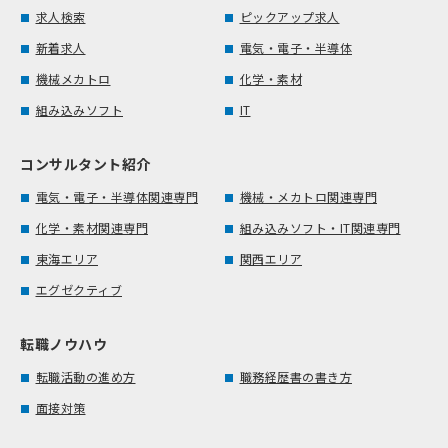
求人検索
ピックアップ求人
新着求人
電気・電子・半導体
機械メカトロ
化学・素材
組み込みソフト
IT
コンサルタント紹介
電気・電子・半導体関連専門
機械・メカトロ関連専門
化学・素材関連専門
組み込みソフト・IT関連専門
東海エリア
関西エリア
エグゼクティブ
転職ノウハウ
転職活動の進め方
職務経歴書の書き方
面接対策