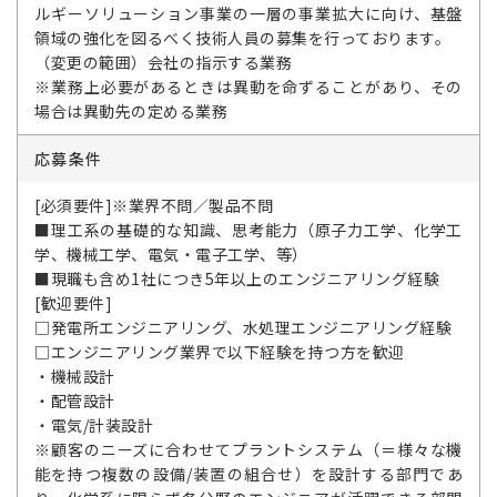
ルギーソリューション事業の一層の事業拡大に向け、基盤
領域の強化を図るべく技術人員の募集を行っております。
（変更の範囲）会社の指示する業務
※業務上必要があるときは異動を命ずることがあり、その
場合は異動先の定める業務
応募条件
[必須要件]※業界不問／製品不問
■理工系の基礎的な知識、思考能力（原子力工学、化学工
学、機械工学、電気・電子工学、等）
■現職も含め1社につき5年以上のエンジニアリング経験
[歓迎要件]
□発電所エンジニアリング、水処理エンジニアリング経験
□エンジニアリング業界で以下経験を持つ方を歓迎
・機械設計
・配管設計
・電気/計装設計
※顧客のニーズに合わせてプラントシステム（＝様々な機
能を持つ複数の設備/装置の組合せ）を設計する部門であ