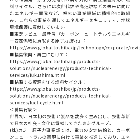
料サイクル、さらには次世代炉や高速炉などの未来に向け
たエネルギー開発など、幅広い事業領域に積極的に取組
み、これらの事業を通してエネルギーセキュリティ、地球
環境保護に貢献しています。
■東芝レビュー最新号『カーボンニュートラルやエネルギ
ー安定供給に貢献する原子力技術』：
https://www.global.toshiba/jp/technology/corporate/rev
■福島復興・再生にむけて：
https://www.global.toshiba/jp/products-
solutions/nuclearenergy/products-technical-
services/fukushima.html
■枯渇する資源を守る燃料サイクル：
https://www.global.toshiba/jp/products-
solutions/nuclearenergy/products-technical-
services/fuel-cycle.html
＜募集背景＞
世界初、日本初の技術と製品を数多く生み出し、技術革新
で日本の社会・文化に貢献してきた東芝グループ。
(株)東芝 原子力事業部では、電力の安定供給と、カーボ
ンニュートラルの実現に向けて事業を推進しており、エネ