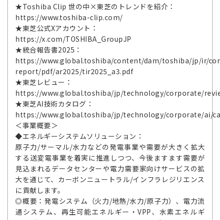
★Toshiba Clip 世の中×東芝のトレンドを紹介：
https://www.toshiba-clip.com/
★東芝公式Xアカウント：
https://x.com/TOSHIBA_GroupJP
★統合報告書2025：
https://www.global.toshiba/content/dam/toshiba/jp/ir/cor
report/pdf/ar2025/tir2025_a3.pdf
★東芝レビュー：
https://www.global.toshiba/jp/technology/corporate/revi
★東芝AI技術カタログ：
https://www.global.toshiba/jp/technology/corporate/ai/c
＜事業概要＞
◆エネルギーシステムソリューション：
原子力/サーマル/水力などの発電事業や需要が大きく拡大
する送変電事業を着実に推進しつつ、今後ますます需要が
見込まれるデータセンターや電力需要家向けサービスの拡
大を通じて、カーボンニュートラル/インフラレジリエンス
に貢献します。
◎概要：発電システム（火力/地熱/水力/原子力）、電力流
通システム、再生可能エネルギー・VPP、水素エネルギ