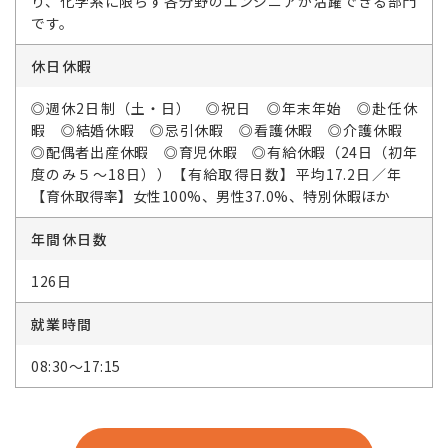
り、化学系に限らず各分野のエンジニアが活躍できる部門
です。
休日休暇
◎週休2日制（土・日） ◎祝日 ◎年末年始 ◎赴任休
暇 ◎結婚休暇 ◎忌引休暇 ◎看護休暇 ◎介護休暇
◎配偶者出産休暇 ◎育児休暇 ◎有給休暇（24日（初年
度のみ５～18日））【有給取得日数】平均17.2日／年
【育休取得率】女性100%、男性37.0%、特別休暇ほか
年間休日数
126日
就業時間
08:30～17:15