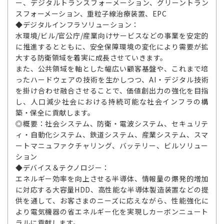
ー、デジタルトランスフォーメーション、グリーントラン
スフォーメーション、重粒子線治療装置、EPC
◆デジタルインフラソリューション：
水環境/ビル/官公庁/産業向けサービスなどの事業を安定的
に推進するとともに、安全保障環境の変化により需要が拡
大する防衛領域を着実に成長させていきます。
また、公共領域を軸とした幅広い顧客基盤や、これまで培
ったハードウェアの技術を生かしつつ、AI・デジタル技術
を掛け合わせ融合させることで、価値創出力の強化を目指
し、人口減少社会における持続可能な社会インフラの構
築・保全に貢献します。
◎概要：社会システム、防衛・電波システム、セキュリテ
ィ・自動化システム、鉄道システム、産業システム、スマ
ートマニュファクチャリング、バッテリー、ビルソリュー
ション
◆デバイス＆テクノロジー：
エネルギー効率を向上させる半導体、情報量の爆発的増加
に対応する大容量HDD、高性能な半導体製造装置などの提
供を通して、お客さまのニーズに応えながら、性能強化に
より電気機器の省エネルギー化を実現しカーボンニュート
ラルに貢献します。