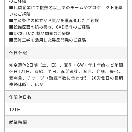
のご経験
■民間企業にて複数名以上でのチームやプロジェクトを率
いたご経験
■生産条件の確立から製品を量産化したご経験
■設備図面の読み書き、CAD操作のご経験
■DXを用いた製品開発のご経験
■品質工学を活用した製品開発のご経験
休日休暇
完全週休2日制（土、日）、夏季・GW・年末年始など年間
休日121日、有給、半日、産前産後、育児、介護、慶弔、
裁判員、チャージ（勤続年数に合わせ5、20労働日の長期
連続休暇）、ほか
年間休日数
121日
就業時間