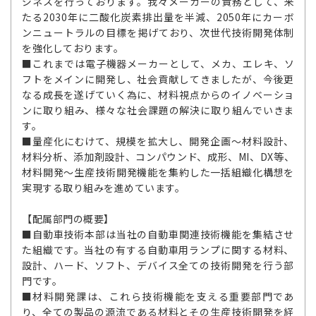
ジネスを行っております。我々メーカーの責務として、来
たる2030年に二酸化炭素排出量を半減、2050年にカーボ
ンニュートラルの目標を掲げており、次世代技術開発体制
を強化しております。
■これまでは電子機器メーカーとして、メカ、エレキ、ソ
フトをメインに開発し、社会貢献してきましたが、今後更
なる成長を遂げていく為に、材料視点からのイノベーショ
ンに取り組み、様々な社会課題の解決に取り組んでいきま
す。
■量産化にむけて、規模を拡大し、開発企画～材料設計、
材料分析、添加剤設計、コンパウンド、成形、MI、DX等、
材料開発～生産技術開発機能を集約した一括組織化構想を
実現する取り組みを進めています。
【配属部門の概要】
■自動車技術本部は当社の自動車関連技術機能を集結させ
た組織です。当社の有する自動車用ランプに関する材料、
設計、ハード、ソフト、デバイス全ての技術開発を行う部
門です。
■材料開発課は、これら技術機能を支える重要部門であ
り、全ての製品の源流である材料とその生産技術開発を経