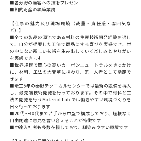
■各分野の顧客への技術プレゼン
■知的財産の執筆業務
【仕事の魅力及び職場環境（裁量・責任感・雰囲気な
ど）】
■全ての製品の源流である材料の生産技術開発経験を通し
て、自分が提案した工法で商品にする喜びを実感でき、世
の中にない新しい技術を生み出していく楽しみとやりがい
を実感できます
■世界規模で関心の高いカーボンニュートラルをきっかけ
に、材料、工法の大変革に携わり、第一人者として活躍で
きます
■竣工5年の秦野テクニカルセンターでは最新の設備を導入
し、最先端技術開発を行っております。その中で材料と工
法の開発を行うMaterial Lab.では働きやすい環境づくりを
日々行っております
■20代～40代まで若手から中堅で構成しており、垣根なく
自由闊達に意見を言い合えることが特徴です
■中途入社者も多数在籍しており、馴染みやすい環境です