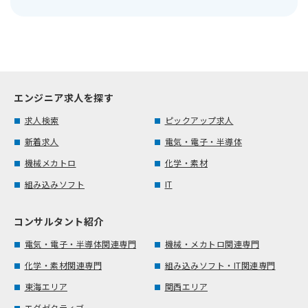
エンジニア求人を探す
求人検索
ピックアップ求人
新着求人
電気・電子・半導体
機械メカトロ
化学・素材
組み込みソフト
IT
コンサルタント紹介
電気・電子・半導体関連専門
機械・メカトロ関連専門
化学・素材関連専門
組み込みソフト・IT関連専門
東海エリア
関西エリア
エグゼクティブ