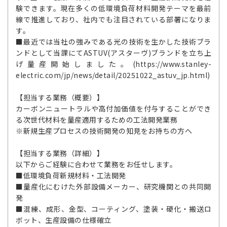
験できます。現在多くの低環境負荷材料開発テーマを最前
線で推進しており、社内でも注目されている部署になりま
す。
■最近では当社の強みである光の技術を生かした技術ブラ
ンドとして当課にてASTUV(アスターヴ)ブランドを立ち上
げ量産開始しました。(https://www.stanley-
electric.com/jp/news/detail/20251022_astuv_jp.html)
【担当する業務（概要）】
カーボンニュートラルや高付加価値を付与することができ
る次世代材料を量産適用するための工法開発業務
※新規生産プロセスの技術開発の知見をお持ちの方へ
【担当する業務（詳細）】
以下からご経験に合わせて業務をお任せします。
■低環境負荷新規材料・工法開発
■量産化にむけた外部設備メーカー、研究機関との共同開
発
■混練、成形、金型、コーティング、塗装・硬化・搬送ロ
ボット、生産設備の仕様確立