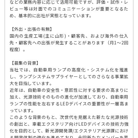
などの業務内容に応じて活用可能ですが、評価・試作・レ
ビュー等は対面でのコミュニケーションが重要となるた
め、基本的に出社が実態となっています。
【外出・出張の有無】
国内の生産工場(主に山形)・顧客先、および海外の仕入
先・顧客先への出張が発生することがあります（月1～2回
程度）。
【募集の背景】
当社では、自動車用ランプの高度化・システム化を推進
し、ランプシステムサプライヤーとしてのさらなる事業拡
大を目指しています。
近年は、自動車の安全性・意匠性に対する要求の高まりに
加え、光源技術そのものの進化が加速しており、自動車用
ランプの性能を左右するLEDデバイスの重要性が一層高ま
っています。
このような背景のもと、次世代を見据えた新たな光源技術
の創出と、車載エクステリア向けLEDデバイスの技術力強
化を目的として、新光源開発課/エクステリア光源課におけ
る開発体制の強化を進めており、今回新たなメンバーを募