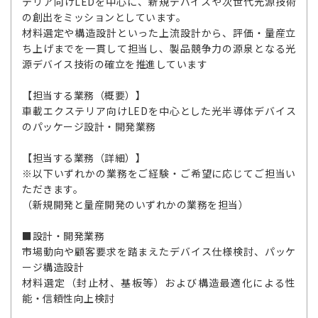
テリア向けLEDを中心に、新規デバイスや次世代光源技術
の創出をミッションとしています。
材料選定や構造設計といった上流設計から、評価・量産立
ち上げまでを一貫して担当し、製品競争力の源泉となる光
源デバイス技術の確立を推進しています
【担当する業務（概要）】
車載エクステリア向けLEDを中心とした光半導体デバイス
のパッケージ設計・開発業務
【担当する業務（詳細）】
※以下いずれかの業務をご経験・ご希望に応じてご担当い
ただきます。
（新規開発と量産開発のいずれかの業務を担当）
■設計・開発業務
市場動向や顧客要求を踏まえたデバイス仕様検討、パッケ
ージ構造設計
材料選定（封止材、基板等）および構造最適化による性
能・信頼性向上検討