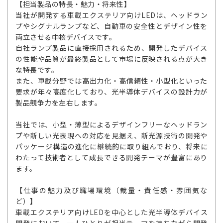
【担当製品の特長・魅力・将来性】
当社が開発する車載エクステリア向けLEDは、ヘッドラン
プやシグナルランプなど、自動車の安全性とデザイン性を
両立させる中核デバイスです。
自社ランプ製品に直接採用されるため、開発したデバイス
の性能や品質が最終製品として市場に反映される点が大き
な特長です。
また、車載分野では高出力化・高信頼性・小型化といった
要求が年々高度化しており、光半導体デバイスの設計力が
製品競争力を左右します。
当社では、小型・薄型によるデザインフリーなヘッドラン
プや新しい光表現への対応を見据え、新光源技術の開発や
パッケージ構造の進化に継続的に取り組んでおり、将来に
わたって技術者として成長できる開発テーマが豊富にあり
ます。
【仕事の魅力及び職場環境（裁量・責任感・雰囲気な
ど）】
車載エクステリア向けLEDを中心とした光半導体デバイス