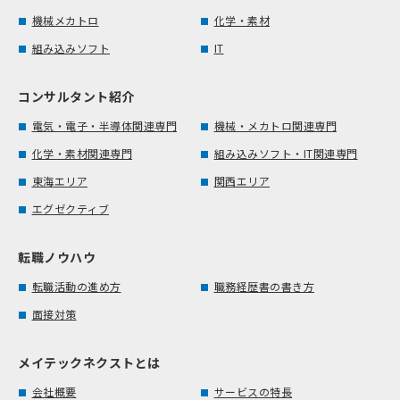
機械メカトロ
化学・素材
組み込みソフト
IT
コンサルタント紹介
電気・電子・半導体関連専門
機械・メカトロ関連専門
化学・素材関連専門
組み込みソフト・IT関連専門
東海エリア
関西エリア
エグゼクティブ
転職ノウハウ
転職活動の進め方
職務経歴書の書き方
面接対策
メイテックネクストとは
会社概要
サービスの特長