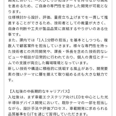
開発において、一人ひとりが担当テーマを持ちながら開発
を進めるため、ご自身の専門性を活かした開発が可能とな
ります。
仕様検討から設計、評価、量産立ち上げまでを一貫して推
進することができるため、技術者としての裁量が大きく、
自身の判断や工夫が製品品質に直結するやりがいのある仕
事です。
また、課内では「1人1分野の担当」を基本としつつも、複
数人で顧客案件を担当していきます。様々な専門性を持っ
た技術者との共同開発や、課長・係長を含めた技術的なレ
ビューや相談が日常的に行われており、個人の責任とチー
ムでの支援が両立した職場環境となっています。
新しい技術や構造に積極的に挑戦する風土があり、開発要
素の強いテーマに腰を据えて取り組める点も大きな魅力で
す。
【入社後の中長期的なキャリアパス】
入社後は、まず車載エクステリア向けLEDを中心とした光
半導体デバイス開発において、既存テーマの一部を担当し
ながら、設計手法や評価プロセス、車載開発に求められる
品質基準をOJTを通じて習得していただきます。