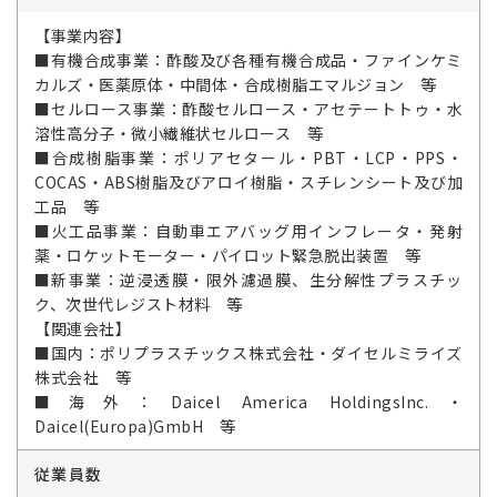
【事業内容】
■有機合成事業：酢酸及び各種有機合成品・ファインケミ
カルズ・医薬原体・中間体・合成樹脂エマルジョン 等
■セルロース事業：酢酸セルロース・アセテートトゥ・水
溶性高分子・微小繊維状セルロース 等
■合成樹脂事業：ポリアセタール・PBT・LCP・PPS・
COCAS・ABS樹脂及びアロイ樹脂・スチレンシート及び加
工品 等
■火工品事業：自動車エアバッグ用インフレータ・発射
薬・ロケットモーター・パイロット緊急脱出装置 等
■新事業：逆浸透膜・限外濾過膜、生分解性プラスチッ
ク、次世代レジスト材料 等
【関連会社】
■国内：ポリプラスチックス株式会社・ダイセルミライズ
株式会社 等
■海外：Daicel America HoldingsInc.・
Daicel(Europa)GmbH 等
従業員数