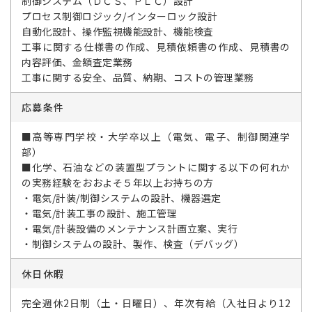
制御システム（ＤＣＳ、ＰＬＣ）設計
プロセス制御ロジック/インターロック設計
自動化設計、操作監視機能設計、機能検査
工事に関する仕様書の作成、見積依頼書の作成、見積書の
内容評価、金額査定業務
工事に関する安全、品質、納期、コストの管理業務
応募条件
■高等専門学校・大学卒以上（電気、電子、制御関連学
部）
■化学、石油などの装置型プラントに関する以下の何れか
の実務経験をおおよそ５年以上お持ちの方
・電気/計装/制御システムの設計、機器選定
・電気/計装工事の設計、施工管理
・電気/計装設備のメンテナンス計画立案、実行
・制御システムの設計、製作、検査（デバッグ）
休日休暇
完全週休2日制（土・日曜日）、年次有給（入社日より12