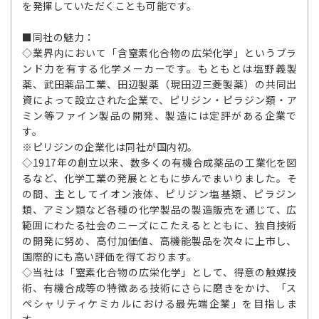
を発揮していただくことも可能です。
■同社の魅力：
◇業界内において「含窒素化合物の広栄化学」というブラ
ンド力を有する化学メーカーです。もともとは塩野義製
薬、武田薬品工業、田辺製薬（現田辺三菱製薬）の共同出
資によって設立された企業で、ピリジン・ピラジン類・ア
ミン等ファイン製品の開発、製造には定評がある企業で
す。
※ピリジンの企業化は同社が国内初。
◇1917年の創立以来、数多くの有機合成薬品の工業化を図
るなど、化学工業の発展とともに歩んでまいりました。そ
の間、主としてイオン液体、ピリジン塩基類、ピラジン
類、アミン類など各種の化学製品の製造販売を通じて、広
範囲にわたる社会のニーズにこたえるとともに、独自技術
の開発に努め、高付加価値、高機能製品を次々に上市し、
国際的にも高い評価を得ております。
◇当社は「窒素化合物の広栄化学」として、得意の触媒技
術、有機合成等の特徴ある技術にさらに磨きをかけ、「ス
ペシャリティケミカルにおける最先端企業」を目指しま