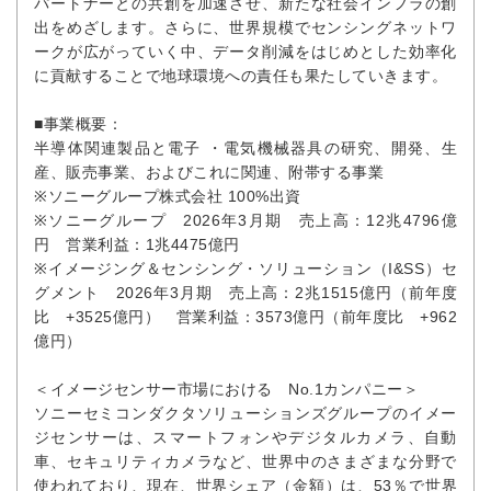
パートナーとの共創を加速させ、新たな社会インフラの創
出をめざします。さらに、世界規模でセンシングネットワ
ークが広がっていく中、データ削減をはじめとした効率化
に貢献することで地球環境への責任も果たしていきます。
■事業概要：
半導体関連製品と電子 ・電気機械器具の研究、開発、生
産、販売事業、およびこれに関連、附帯する事業
※ソニーグループ株式会社 100%出資
※ソニーグループ 2026年3月期 売上高：12兆4796億
円 営業利益：1兆4475億円
※イメージング＆センシング・ソリューション（I&SS）セ
グメント 2026年3月期 売上高：2兆1515億円（前年度
比 +3525億円） 営業利益：3573億円（前年度比 +962
億円）
＜イメージセンサー市場における No.1カンパニー＞
ソニーセミコンダクタソリューションズグループのイメー
ジセンサーは、スマートフォンやデジタルカメラ、自動
車、セキュリティカメラなど、世界中のさまざまな分野で
使われており、現在、世界シェア（金額）は、53％で世界