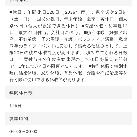
■休日：年間休日125日（2025年度）：完全週休2日制
（土・日）、国民の祝日、年末年始、夏季一斉休日、個人
別休日（個人が設定できる休日） ■有給休暇：初年度17
日、最大24日付与。入社日に付与。 ■積立休暇：妊娠／出
産／不妊治療・子の看護・介護・ボランティア活動・私傷
病等のライフイベントに安心して臨める仕組みとして、上
限20日の積立休暇制度があります。 積み立てられる日数
は、年度付与分の年次有給休暇のうち20日を超える部分
で、1年につき4日が限度となります。 ■特別休暇：特別休
暇は結婚休暇、忌引休暇、育児休暇、介護や不妊治療等を
行う際に使用できる休暇等があります。
年間休日数
125日
就業時間
00:00～00:00