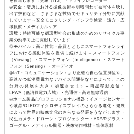
を推進します→交通（ITS）・ドライブレコーダー
◎安全：暗所における撮像技術や明暗問わず被写体を映し
出す技術など、さまざまな技術でセキュリティ分野に貢献
しています→安全モニタリング・インフラ検査・遠方・広
域観察・メディカルケア
環境：持続可能な循環型社会の形成のためのリサイクル事
業の効率向上に貢献しています
◎モバイル：高い性能・品質とともにスマートフォンライ
フにおける感動体験を提供し続けます→スマートフォン
（Viewing）・スマートフォン（Intelligence）・スマート
フォン（Sensing）・オーディオ
◎IoT・コミュニケーション：より正確な自己位置測位や、
高速かつ低消費電力なデバイス間通信などによって、この
分野の発展を大きく加速させます→衛星移動通信・
LPWA（低消費電力広域）・光通信・高速無線通信
◎ホーム製品/プロフェッショナル機器：イメージセンサー
や液晶/OLEDマイクロディスプレイのさらなる進化・発展
によって世界の映像文化のさらなる発展をうながします→
民生カメラ・ドローン・プロジェクター・AR/VRグラス・
ゴーグル・メディカル機器・映像制作機材・筐体素材