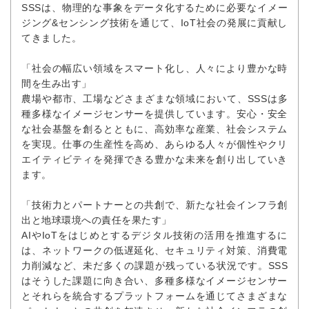
SSSは、物理的な事象をデータ化するために必要なイメー
ジング&センシング技術を通じて、IoT社会の発展に貢献し
てきました。
「社会の幅広い領域をスマート化し、人々により豊かな時
間を生み出す」
農場や都市、工場などさまざまな領域において、SSSは多
種多様なイメージセンサーを提供しています。安心・安全
な社会基盤を創るとともに、高効率な産業、社会システム
を実現。仕事の生産性を高め、あらゆる人々が個性やクリ
エイティビティを発揮できる豊かな未来を創り出していき
ます。
「技術力とパートナーとの共創で、新たな社会インフラ創
出と地球環境への責任を果たす」
AIやIoTをはじめとするデジタル技術の活用を推進するに
は、ネットワークの低遅延化、セキュリティ対策、消費電
力削減など、未だ多くの課題が残っている状況です。SSS
はそうした課題に向き合い、多種多様なイメージセンサー
とそれらを統合するプラットフォームを通じてさまざまな