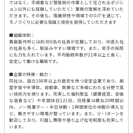
ではなく、手順書など管理側の作業として任されるポジシ
ョン以外にも経験していただく）業務の理解を深めていた
だきます。その後も、階層研修や現場でのOJTを通じて、
モノづくりに必要な知識と技術を習得していただきます
■組織体制：
箕島製作所には約300名の社員が在籍しており、中途入社
の社員も多く、馴染みやすい環境です。また、若手の採用
にも力を入れています。平均勤続年数が21年以上と長く、
安定して働ける職場です。
■企業の特徴・魅力：
同社は、設立100年以上の歴史を持つ安定企業であり、航
空宇宙や半導体、自動車、医療など多岐にわたる分野で高
い技術力を誇ります。充実した福利厚生（健康経営、安価
な昼食など）や年間休日121日、月残業は概ね20時間以
内、ノー残業デー・半日休暇・1時間単位の休暇の導入な
ど、働きやすい環境が整っています。また、U・Iターンを
歓迎しており、引越し費用や借り上げ社宅制度も充実して
います。