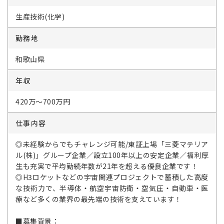
生産技術(化学)
勤務地
和歌山県
年収
420万～700万円
仕事内容
◎未経験からでもチャレンジ可能/東証上場「三菱マテリア
ル(株)」グループ企業／設立100年以上の安定企業／福利厚
生も充実で平均勤続年数が21年を超える優良企業です！
◎H3ロケットなどの宇宙関連プロジェクトで蓄積した高度
な技術力で、半導体・航空宇宙防衛・空気圧・自動車・医
療など多くの業界の最先端の技術を支えています！
■募集背景：