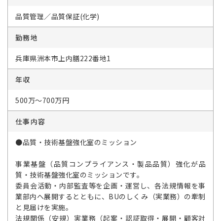
品質管理／品質保証(化学)
勤務地
兵庫県洲本市上内膳222番地1
年収
500万～700万円
仕事内容
●品質・技術基盤強化室のミッション
事業基盤（品質コンプライアンス・製品品質）強化が品
質・技術基盤強化室のミッションです。
委員会活動・内部監査等を企画・運営し、各法規情報を事
業部内へ展開するとともに、BUのしくみ（実業務）の牽制
と見届けを実施。
法規関係（安規）実業務（起案・認証取得・展開・顧客対