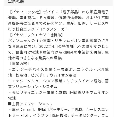
企業概要
【パナソニック社】デバイス（電子部品）から家庭用電子
機器、電化製品、ＦＡ機器、情報通信機器、および住宅関
連機器等に至るまでの研究開発、生産、販売、サービスを
行う総合エレクトロニクスメーカー
【パナソニックエナジー社特徴】
パナソニックの注力事業・リチウムイオン電池事業のさら
なる飛躍に向け、2022年4月の持ち株化への体制変更とし
て、民生向け電池や産業向け電池開発の事業部を再編、電
池市場のさらなる発展への導線。
【事業内容】
・エナジーデバイス事業：一次電池、ニッケル・水素電
池、乾電池、ピン形リチウムイオン電池
・エナジーソリューション事業：リチウムイオン電池、蓄
電ソリューション・システム
・モビリティエナジー事業：車載用円筒型リチウムイオン
電池
■主要アプリケーション：
・車載：e-cell、駆動用バッテリー、TPMS、キーレスエン
トリー・IoT、インフラ：医療機器、データセンター、ウェ