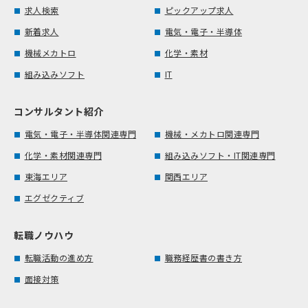
求人検索
ピックアップ求人
新着求人
電気・電子・半導体
機械メカトロ
化学・素材
組み込みソフト
IT
コンサルタント紹介
電気・電子・半導体関連専門
機械・メカトロ関連専門
化学・素材関連専門
組み込みソフト・IT関連専門
東海エリア
関西エリア
エグゼクティブ
転職ノウハウ
転職活動の進め方
職務経歴書の書き方
面接対策