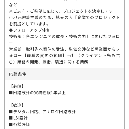
など
※ご志向・ご希望に応じて、プロジェクトを決定します
※地元密着主義のため、地元の大手企業でのプロジェクト
を前提としています。
◆フォローアップ体制
技術部：各エンジニアの成長・技術力向上に向けたフォロ
ー
営業部：取引先へ案件の受注、単価交渉など営業面からフ
ォロー【職種の変更の範囲】当社（クライアント先も含
む）業務の開発、技術、製造に関する業務
応募条件
【必須】
■回路設計の実務経験1年以上
【歓迎】
■デジタル回路、アナログ回路設計
■LSI設計
■各種評価