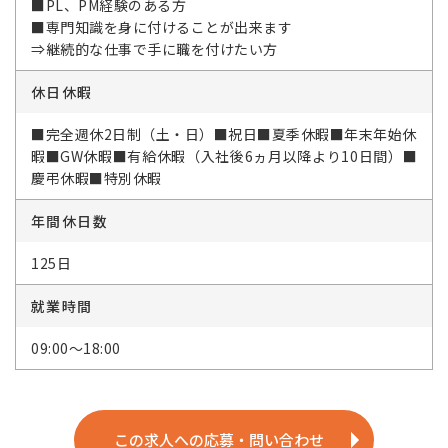
■PL、PM経験のある方
■専門知識を身に付けることが出来ます
⇒継続的な仕事で手に職を付けたい方
休日休暇
■完全週休2日制（土・日）■祝日■夏季休暇■年末年始休
暇■GW休暇■有給休暇（入社後6ヵ月以降より10日間）■
慶弔休暇■特別休暇
年間休日数
125日
就業時間
09:00～18:00
この求人への応募・問い合わせ