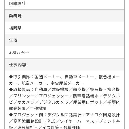
回路設計
勤務地
福岡県
年収
300万円～
仕事内容
◆取引業界：製造メーカー、自動車メーカー、複合機メー
カー、航空メーカー、宇宙産業メーカー
◆取扱製品：自動車／建設機械／航空機／複写機・複合機
／プリンター／プロジェクター／携帯電話端末／デジタル
ビデオカメラ／デジタルカメラ／産業用ロボット／半導体
露光装置／工作機械
◆プロジェクト例：デジタル回路設計／アナログ回路設計
／高周波回路設計／PLC／ワイヤーハーネス／プリント基
板／波形解析・ノイズ対策・各種評価