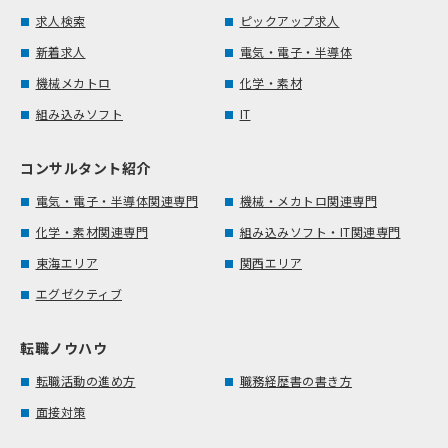
求人検索
ピックアップ求人
新着求人
電気・電子・半導体
機械メカトロ
化学・素材
組み込みソフト
IT
コンサルタント紹介
電気・電子・半導体関連専門
機械・メカトロ関連専門
化学・素材関連専門
組み込みソフト・IT関連専門
東海エリア
関西エリア
エグゼクティブ
転職ノウハウ
転職活動の進め方
職務経歴書の書き方
面接対策