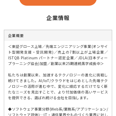
企業情報
企業概要
＜東証グロース上場／先端エンジニアリング事業(オンサイ
ト型開発支援・受託開発)／売上の7割以上が上場企業／
ISTQB Platinum パートナー認定企業／JDLA(日本ディー
プラーニング協会)加盟／創業以来25期連続黒字成長中＞
私たちは創業以来、加速するテクノロジーの進化に挑戦し
続けてきました。AI/IoT/クラウドをはじめとした先端テク
ノロジーの活用が進む中で、変化に順応するだけでなく新
たなニーズを見出すことで、より付加価値の高いサービス
を提供できる、選ばれ続ける会社を目指します。
◆ソフトウェア事業分野(Web系/業務系/アプリケーション/
ソフトウェア評価)…IT・通信業界やものづくり業界に対し