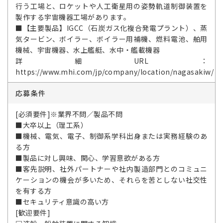
行う工場と、ロケットや人工衛星用の姿勢軌道制御装置を
製作する宇宙機器工場があります。
■【主要製品】IGCC（石炭ガス化複合発電プラント）、蒸
気タービン、ボイラー、ボイラー用補機、燃料電池、舶用
機械、宇宙機器、水上艦艇、水中・艦載機器
詳細URL：
https://www.mhi.com/jp/company/location/nagasakiw/
応募条件
[必須要件]※業界不問／製品不問
■大卒以上（理工系）
■機械、電気、電子、制御系学科出身または実務経験のあ
る方
■製品に対し興味、関心、学習意欲がある方
■客先説明、社外パートナーや社内製造部門とのコミュニ
ケーションの機会が多いため、それらを苦としない社交性
を有する方
■セキュリティ意識の高い方
[歓迎要件]