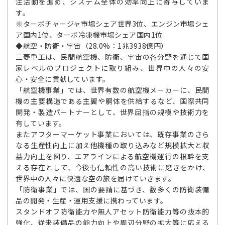
注活動を進め、システム全体の効率向上に寄与していま
す。
※ターボチャージャ市場シェア世界3位、エンジン市場シェ
ア国内1位、ターボ冷凍機市場シェア国内1位
◆航空・防衛・宇宙（28.0%：1兆3938億円）
三菱重工は、民間航空機、防衛、宇宙の各分野を通じて国
家レベルのプロジェクトに取り組み、世界中の人々の安
心・安全に貢献しています。
「航空機事業」では、世界有数の航空機メーカーに、民間
機の主要構造である主翼や胴体を供給するなど、国際共同
開発・製造パートナーとして、世界屈指の規模や技術力を
有しています。
またアフターマーケット事業においては、既存事業のさら
なる生産性向上に加え他機種の取り込みなど規模拡大と収
益力向上を図り、エアラインによる航空機運行の根幹を支
える存在として、今後も信頼性の高い技術に磨きをかけ、
世界中の人々に快適な空の旅を届けていきます。
「防衛事業」では、国の要請に基づき、数多くの防衛装備
品の開発・生産・運用支援に携わっています。
スタンドオフ防衛能力や無人アセット防衛能力等の抜本的
強化、従来装備品の能力向上や周辺分野の拡大等に応える