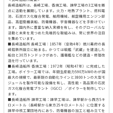
長崎造船所は、長崎工場、香焼工場、諫早工場の3工場を拠
点に活動を展開しています。火力・地熱プラント、燃料電
池、石炭ガス化複合発電、舶用機械、航空機用エンジン部
品、高密度艤装船、防衛機器、宇宙機器などを手掛けてい
ます。国内外に豊富な納入実績を有し、そのグローバルな
活動と未来を見つめた先端的な取組みは、常に世界の注目
を集めています。
■長崎造船所 長崎工場：1857年（安政4年）徳川幕府の長
崎鎔鉄所設立に始まる。かつては戦艦「武蔵」を建造した
船台と30万トンドックがあり、護衛艦などの建造・修理改
造を行っています。
■長崎造船所 香焼工場：1972年（昭和47年）に完成した
工場。ボイラー工場では、年間生産能力590万kWのわが国
最大の規模で、最新鋭の自動化ラインと3800トンの大型モ
ジュールを製作可能な設備を有し、高性能・高品質の石炭
ガス化複合発電プラント（IGCC）／ボイラーを制作してい
ます。
■長崎造船所 諫早工場：諫早工場は、諌早駅から西方5キ
ロメートル（長崎駅から東方25キロメートル）に位置する
諫早中核工業団地内にあり、防衛機器の加工と組み立てを