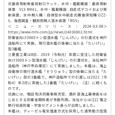
式垂直発射魚雷投射ロケット、水中・艦載機器：垂直発射
装置 VLS MK41、水中・艦載機器 : 自走式デコイおよび発
射装置、水中無人機：自律型水中航走式機雷探知機 OZZ-
5、海底調査・観測用無人潜水装置「ROV」
＜ニュースリリース：2024-03-08＞
https://www.mhi.com/jp/news/24030802.html
防衛省向け3000トン型潜水艦「じんげい」の引渡式を神戸
造船所にて実施、現行潜水艦の後継に当たる「たいげい」
型3番艦
三菱重工業は8日、2019（令和元）年度に受注した防衛省
向け3000トン型潜水艦「じんげい」の引渡式を、当社神戸
造船所（神戸市兵庫区）にて実施しました。本艦は、海上
自衛隊の現行潜水艦「そうりゅう」型の後継に当たる「た
いげい」型の3番艦で、神戸造船所での引渡しは2022（令
和4）年3月に実施した1番艦「たいげい」（注）に続くも
のです。
式典には、増田 和夫防衛事務次官、酒井 良海上幕僚長をは
じめとする防衛省関係者が多数列席。当社からは江口 雅之
執行役員防衛・宇宙セグメント長らが出席しました。
本艦は、ディーゼル電気推進方式を採用した通常動力型潜