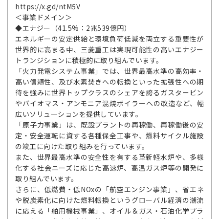
https://x.gd/ntM5V
＜事業ドメイン＞
◆エナジー（41.5%：2兆539億円）
エネルギーの安定供給と環境負荷低減を両立する重要性が
世界的に高まる中、三菱重工は実現可能性の高いエナジー
トランジションに積極的に取り組んでいます。
「火力発電システム事業」では、世界最高水準の高効率・
高い信頼性、及び水素焚きへの転換といった拡張性への期
待を強みに世界トップクラスのシェアを誇るガスタービン
やバイオマス・アンモニア混焼ボイラーへの改造など、幅
広いソリューションを提供しています。
「原子力事業」は、既設プラントの再稼働、再稼働後の安
定・安全運転に資する各種保全工事や、燃料サイクル施設
の竣工に向けた取り組みを行っています。
また、世界最高水準の安全性を有する革新軽水炉や、多様
化する社会ニーズに応じた高速炉、高温ガス炉等の開発に
取り組んでいます。
さらに、低燃費・低NOxの「航空エンジン事業」、省エネ
や脱炭素化に向けた燃料転換というグローバル経済の潮流
に応える「舶用機械事業」、オイル＆ガス・石油化学プラ