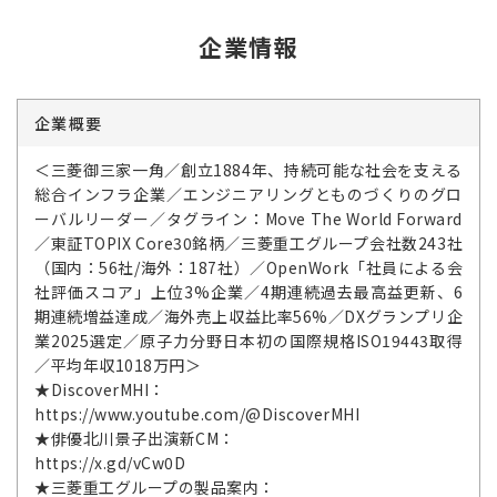
企業情報
企業概要
＜三菱御三家一角／創立1884年、持続可能な社会を支える
総合インフラ企業／エンジニアリングとものづくりのグロ
ーバルリーダー／タグライン：Move The World Forward
／東証TOPIX Core30銘柄／三菱重工グループ会社数243社
（国内：56社/海外：187社）／OpenWork「社員による会
社評価スコア」上位3%企業／4期連続過去最高益更新、6
期連続増益達成／海外売上収益比率56%／DXグランプリ企
業2025選定／原子力分野日本初の国際規格ISO19443取得
／平均年収1018万円＞
★DiscoverMHI：
https://www.youtube.com/@DiscoverMHI
★俳優北川景子出演新CM：
https://x.gd/vCw0D
★三菱重工グループの製品案内：