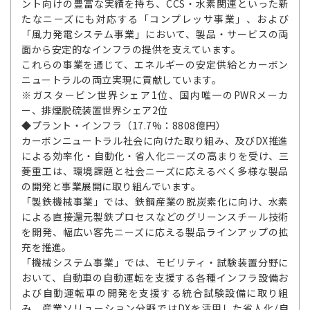
ント向けの豊富な実績を持ち、CCS・水素関連といった新
たなニーズにも対応する「コンプレッサ事業」、および
「風力発電システム事業」において、製品・サービスの両
面から安定的なインフラの提供を支えています。
これらの事業を通じて、エネルギーの安定供給とカーボン
ニュートラルの両立実現に貢献しています。
※ガスタービン世界シェア1位、国内唯一のPWRメーカ
ー、排煙脱硫装置世界シェア2位
◆プラント・インフラ（17.7%：8808億円）
カーボンニュートラル社会に向けた取り組み、及びDX推進
による効率化・自動化・省人化ニーズの高まりを受け、三
菱重工は、環境課題と社会ニーズに応えるべく多様な製品
の開発と事業展開に取り組んでいます。
「製鉄機械事業」では、鉄鋼産業の脱炭素化に向け、水素
による直接還元製鉄プロセスなどのグリーンスチール技術
を開発、幅広い客先ニーズに応える製品ラインアップの拡
充を推進。
「機械システム事業」では、モビリティ・試験装置分野に
おいて、自動車の自動運転を支援する各種インフラ設備お
よび自動運転車の開発を支援する統合試験設備に取り組
み、産業ソリューション分野ではDXを活用した省人化/自