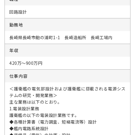
回路設計
勤務地
長崎県長崎市飽の浦町1-1 長崎造船所 長崎工場内
年収
420万～900万円
仕事内容
＜護衛艦の電気部設計および護衛艦に搭載される電源シス
テムの研究・開発業務＞
主な業務は以下のとおり。
1.電装設計業務
護衛艦の以下の電装設計業務です。
◆各種計算書（電力調査、短絡電流等）設計
◆艦内電路系統設計