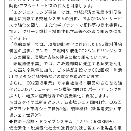
動化/アフターサービスの拡大を目指します。
「エンジニアリング事業」では、地域経済の発展や利便性
向上に貢献する交通システムの提供、およびO&M・サービ
スの強化を図り、 また化学プラントで肥料等の従来機種に
加え、クリーン燃料・機能性化学品等への取り組みを進め
ています。
「商船事業」では、環境規制強化に対応したLNG燃料供給
装置の提供、アンモニア燃料や液化CO2ハンドリングシス
テムの開発、環境対応船の建造に取り組んでいます。
「環境設備事業」では、ごみ焼却時に発生する蒸気を利用
した高効率発電に加え、ごみ焼却施設でのCO2回収・利活
用 やメタン発酵技術などの開発を進めています。
さらに「CO2回収事業」では自社技術・製品のさらなる強
化とCCUSバリューチェーン構築に向けたパートナリングを
拡大し、幅広い産業分野での脱炭素化に貢献します。
※ゴムタイヤ式新交通システム市場シェア国内1位、CO2回
収プラント市場シェア世界1位、製鉄機械（新型電気炉）市
場シェア世界3位
◆物流・冷熱・ドライブシステム（12.7%：6308億円）
低炭素化・脱炭素化社会の進行が加速し省エネ化製品や電