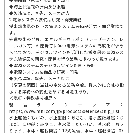
◆装備品（電気）の計画・設計
◆海上試運転の計画及び乗船
◆製造現場、客先、メーカ対応
2.電源システム装備品研究・開発業務
将来護衛艦の以下の電源システム装備品研究・開発業務で
す。
先進技術の発展、エネルギーウェポン（レーザーガン、レ
ールガン等）の開発等に伴い電源システムの高度化が求め
られており、デジタルツインを活用した護衛艦の電源シス
テム装備品の研究・開発を行う業務に携わって戴きます。
◆電源システムのデジタルツイン計画・設計
◆電源システム装備品の研究・開発
◆製造現場、客先、メーカ対応
（変更の範囲）当社の定める業務全般。将来的に会社の指
示する業務への変更を命ずる可能性あり。
＜艦艇・特殊機械補足＞
製品ラインナップ：
https://www.mhi.com/jp/products/defense/ship_list
水上艦艇：もがみ、水上艦艇：あさひ、潜水艦救難艦：ち
よだ、巡視船：みやこ、潜水艦：たいげい、潜水艦：おう
りゅう、水中・艦載機器：12式魚雷、水中・艦載機器 : 07