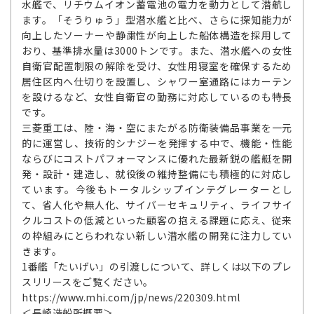
水艦で、リチウムイオン蓄電池の電力を動力として潜航し
ます。「そうりゅう」型潜水艦と比べ、さらに探知能力が
向上したソーナーや静粛性が向上した船体構造を採用して
おり、基準排水量は3000トンです。また、潜水艦への女性
自衛官配置制限の解除を受け、女性用寝室を確保するため
居住区内へ仕切りを設置し、シャワー室通路にはカーテン
を設けるなど、女性自衛官の勤務に対応しているのも特長
です。
三菱重工は、陸・海・空にまたがる防衛装備品事業を一元
的に運営し、技術的シナジーを発揮する中で、機能・性能
ならびにコストパフォーマンスに優れた最新鋭の艦艇を開
発・設計・建造し、就役後の維持整備にも積極的に対応し
ています。今後もトータルシップインテグレーターとし
て、省人化や無人化、サイバーセキュリティ、ライフサイ
クルコストの低減といった顧客の抱える課題に応え、従来
の枠組みにとらわれない新しい潜水艦の開発に注力してい
きます。
1番艦「たいげい」の引渡しについて、詳しくは以下のプレ
スリリースをご覧ください。
https://www.mhi.com/jp/news/220309.html
＜長崎造船所概要＞