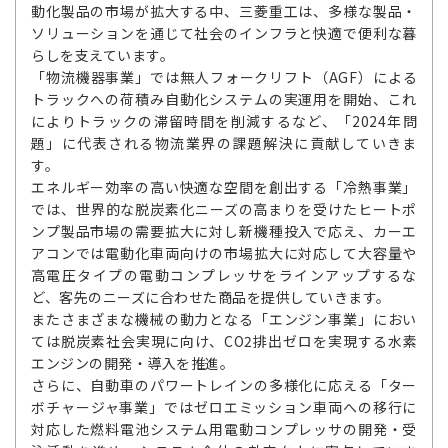
動化製品の市場が拡大する中、三菱重工は、多様な製品・
ソリューションを通じて社会のインフラと快適で便利な暮
らしを支えています。
「物流機器事業」では無人フォークリフト（AGF）による
トラックへの荷積み自動化システムの実運用を開始、これ
によりトラックの滞留時間を削減するなど、「2024年問
題」に代表される物流業界の課題解決に貢献していきま
す。
エネルギー効率の高い快適な空間を創出する「冷熱事業」
では、世界的な脱炭素化ニーズの高まりを受けたヒートポ
ンプ製品市場の需要拡大に対し新機種投入で応え、カーエ
アコンでは電動化車両向けの市場拡大に対応して大容量や
高電圧タイプの電動コンプレッサをラインアップするな
ど、客先のニーズに合わせた商品を提供していきます。
またさまざまな機械の動力となる「エンジン事業」におい
ては脱炭素社会実現に向け、CO2排出ゼロを実現する水素
エンジンの開発・導入を推進。
さらに、自動車のパワートレインの多様化に応える「ター
ボチャージャ事業」ではゼロエミッション車両への移行に
対応した燃料電池システム用電動コンプレッサの開発・受