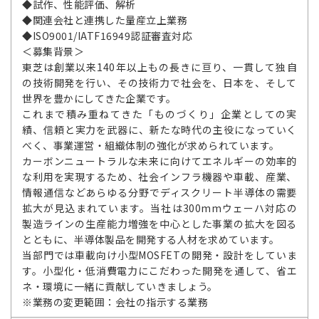
◆試作、性能評価、解析
◆関連会社と連携した量産立上業務
◆ISO9001/IATF16949認証審査対応
＜募集背景＞
東芝は創業以来140年以上もの長きに亘り、一貫して独自
の技術開発を行い、その技術力で社会を、日本を、そして
世界を豊かにしてきた企業です。
これまで積み重ねてきた「ものづくり」企業としての実
績、信頼と実力を武器に、新たな時代の主役になっていく
べく、事業運営・組織体制の強化が求められています。
カーボンニュートラルな未来に向けてエネルギーの効率的
な利用を実現するため、社会インフラ機器や車載、産業、
情報通信などあらゆる分野でディスクリート半導体の需要
拡大が見込まれています。当社は300mmウェーハ対応の
製造ラインの生産能力増強を中心とした事業の拡大を図る
とともに、半導体製品を開発する人材を求めています。
当部門では車載向け小型MOSFETの開発・設計をしていま
す。小型化・低消費電力にこだわった開発を通して、省エ
ネ・環境に一緒に貢献していきましょう。
※業務の変更範囲：会社の指示する業務