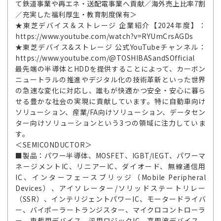
て鉄道事業や再エネ・送配電事業へ貢献／海外売上比率7割
／充実した福利厚生・教育制度保有＞
★東芝デバイス＆ストレージ 企業紹介【2024年度】：
https://www.youtube.com/watch?v=RYUmCrsAGDs
★東芝デバイス&ストレージ 公式YouTubeチャンネル：
https://www.youtube.com/@TOSHIBASandSOfficial
最先端の半導体とHDDを提供することによって、カーボン
ニュートラルの推進やデジタル化の技術革新といった世界
の急速な変化に対応し、誰もが快適かつ安全・安心に暮ら
せる豊かな社会の実現に貢献しています。特に自動車向け
ソリューション、産業/FA向けソリューション、データセン
ター向けソリューションという3つの領域に注力していま
す。
＜SEMICONDUCTOR＞
■製品：パワー半導体、MOSFET、IGBT/IEGT、パワーマ
ネージメントIC、リニアーIC、ダイオード、無線通信用
IC、インターフェースブリッジ（Mobile Peripheral
Devices）、アイソレーター/ソリッドステートリレー
（SSR）、インテリジェントパワーIC、モータードライバ
ー、バイポーラートランジスター、マイクロコントローラ
ー、車載用デバイス、汎用ロジックIC、高周波デバイス、