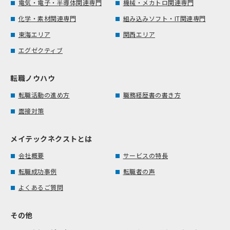
電気・電子・半導体関連専門
機械・メカトロ関連専門
化学・素材関連専門
組み込みソフト・IT関連専門
東海エリア
関西エリア
エグゼクティブ
転職ノウハウ
転職活動の進め方
職務経歴書の書き方
面接対策
メイテックネクストとは
会社概要
サービスの特長
転職成功事例
転職者の声
よくあるご質問
その他