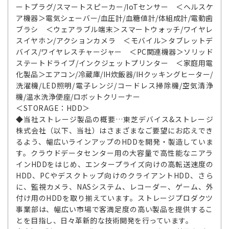
ートプラグ/スマートスピーカー/IoTセンサー ＜ヘルスケ
ア機器＞電気シェーバー/血圧計/血糖値計/体組成計/電動歯
ブラシ ＜ウェアラブル端末＞スマートウォッチ/ワイヤレ
スイヤホン/アクションカメラ ＜モバイル＞タブレットデ
バイス/ワイヤレスチャージャー ＜PC関連機器＞ソリッド
ステートドライブ/インクジェットプリンター ＜家庭用電
化製品＞エアコン/冷蔵庫/IH炊飯器/IHクッキングヒーター/
洗濯機/LED照明/電子レンジ/コードレス掃除機/空気清浄
機/温水洗浄便座/ロボットクリーナー
＜STORAGE：HDD＞
◆当社ストレージ製品の概要…東芝デバイス&ストレージ
株式会社（以下、当社）はさまざまなご要望にお応えでき
るよう、幅広いラインアップのHDDを開発・製造していま
す。クラウドデータセンター用の大容量で高性能なニアラ
インHDDをはじめ、エンタープライズ向けの高転送速度の
HDD、PCやデスクトップ向けのクライアントHDD、さら
に、監視カメラ、NASシステム、レコーダー、ゲーム、外
付け用のHDDを取り揃えています。ストレージプロダクツ
事業部は、幅広い市場で客満足度の高い製品を提供するこ
とを目指し、日々革新的な技術開発を行っています。