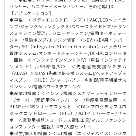
センサー、リニアーイメージセンサー、その他専用IC
【アプリケーション】
◆車載：＜ボディエレクトロニクス＞HVAC/LEDヘッドラ
ンプ/ジャンクションボックス/パワースライドドア/トラン
スミッション管理/ラジエーターファン/電動ターボチャー
ジャー/電動ポンプ/エンジン制御 ＜xEV＞xEV用インバー
ター/ISG（Integrated Starter Generator）/バッテリー
管理システム/オンボードチャージャー/DC-DCコンバータ
ー回路 ＜インフォテインメント＞IVI（車載インフォテイ
ンメント）/USB給電/V2X ＜先進運転支援システム
（ADAS）＞ADAS (先進運転支援システム)/ヘッドアップデ
ィスプレー（HUD）/シャーシ/ブレーキ制御/電子制御サス
ペンション/電動パワーステアリング
◆産業用機器：＜インフラ機器＞メガソーラーインバータ
ー/サーバー/家庭用PVインバーター/無停電電源装置 ＜
BEMS/HEMS＞サーモスタット ＜FA＞プログラマブルロ
ジックコントローラー（PLC）/汎用インバーター/サー
ボ ＜業務用機器＞コードレス電動工具/マルチファンクシ
ョンプリンター/監視カメラ/人感センサー
◆民生/個人用機器：＜IoT機器（エッジデバイス）＞スマ