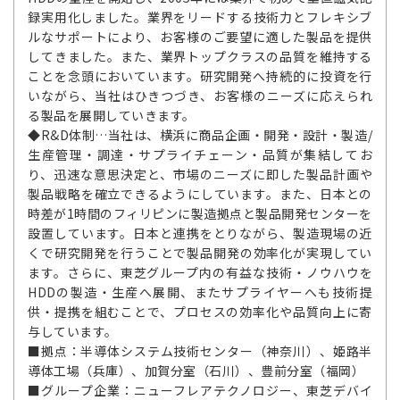
録実用化しました。業界をリードする技術力とフレキシブ
ルなサポートにより、お客様のご要望に適した製品を提供
してきました。また、業界トップクラスの品質を維持する
ことを念頭においています。研究開発へ持続的に投資を行
いながら、当社はひきつづき、お客様のニーズに応えられ
る製品を展開していきます。
◆R&D体制…当社は、横浜に商品企画・開発・設計・製造/
生産管理・調達・サプライチェーン・品質が集結してお
り、迅速な意思決定と、市場のニーズに即した製品計画や
製品戦略を確立できるようにしています。また、日本との
時差が1時間のフィリピンに製造拠点と製品開発センターを
設置しています。日本と連携をとりながら、製造現場の近
くで研究開発を行うことで製品開発の効率化が実現してい
ます。さらに、東芝グループ内の有益な技術・ノウハウを
HDDの製造・生産へ展開、またサプライヤーへも技術提
供・提携を組むことで、プロセスの効率化や品質向上に寄
与しています。
■拠点：半導体システム技術センター（神奈川）、姫路半
導体工場（兵庫）、加賀分室（石川）、豊前分室（福岡）
■グループ企業：ニューフレアテクノロジー、東芝デバイ