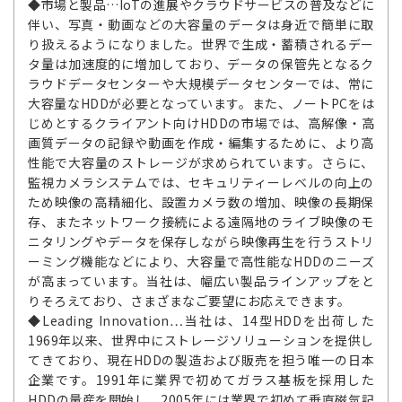
◆市場と製品…IoTの進展やクラウドサービスの普及などに
伴い、写真・動画などの大容量のデータは身近で簡単に取
り扱えるようになりました。世界で生成・蓄積されるデー
タ量は加速度的に増加しており、データの保管先となるク
ラウドデータセンターや大規模データセンターでは、常に
大容量なHDDが必要となっています。また、ノートPCをは
じめとするクライアント向けHDDの市場では、高解像・高
画質データの記録や動画を作成・編集するために、より高
性能で大容量のストレージが求められています。さらに、
監視カメラシステムでは、セキュリティーレベルの向上の
ため映像の高精細化、設置カメラ数の増加、映像の長期保
存、またネットワーク接続による遠隔地のライブ映像のモ
ニタリングやデータを保存しながら映像再生を行うストリ
ーミング機能などにより、大容量で高性能なHDDのニーズ
が高まっています。当社は、幅広い製品ラインアップをと
りそろえており、さまざまなご要望にお応えできます。
◆Leading Innovation…当社は、14型HDDを出荷した
1969年以来、世界中にストレージソリューションを提供し
てきており、現在HDDの製造および販売を担う唯一の日本
企業です。1991年に業界で初めてガラス基板を採用した
HDDの量産を開始し、2005年には業界で初めて垂直磁気記