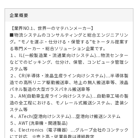
企業概要
【業界NO.1、世界一のマテハンメーカー】
■物流システムのコンサルティングと総合エンジニアリン
グ。“モノを運ぶ・仕分ける・保管する”をトータル提案す
る専門メーカー・総合ソリューション企業です。
１、IL(一般製造業・流通業向けシステム)…物流センター
などでのピッキング、仕分け、保管、コンピュータ管理シ
ステム等
２、CR(半導体・液晶生産ライン向けシステム)…半導体製
造での高所リニア駆動搬送車、地上の無人搬送車等、液晶
パネル製造の大型ガラスパネル搬送車等
３、AM(自動車生産ライン向けシステム)…自動車工場の製
造の全工程における、モノレール式搬送システム、塗装シ
ステム等
４、ATech(空港向けシステム)…空港向け搬送システム
５、AWT(洗車機・関連製品)
６、Electronics（電子機器）…グループ会社のコンテック
にて対応 ※売上高・従業員数は連結数字