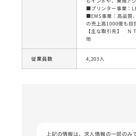
もインドや、東南ア
■プリンター事業：L
■EMS事業：高品質
の売上高1000億も目
【主な取引先】 ＮＴ
他
従業員数
4,203人
上記の情報は、求人情報の一部のみ