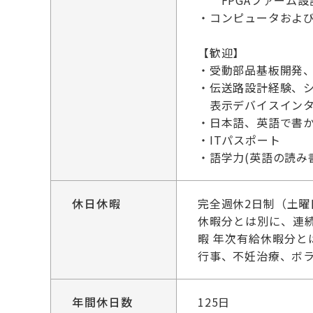
FPGAファーム設
・コンピュータおよ
【歓迎】
・受動部品基板開発、
・伝送路設計経験、
表示デバイスインター
・日本語、英語で書
・ITパスポート
・語学力(英語の読み
休日休暇
完全週休2日制（土
休暇分とは別に、連続
暇 年次有給休暇分
行事、不妊治療、ボ
年間休日数
125日