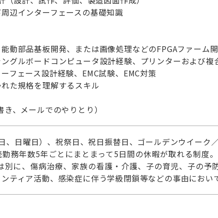
計（設計、試作、評価、製造図面作成）
び周辺インターフェースの基礎知識
能動部品基板開発、または画像処理などのFPGAファーム
シングルボードコンピュータ設計経験、プリンターおよび複
フェース設計経験、EMC試験、EMC対策
かれた規格を理解するスキル
書き、メールでのやりとり）
曜日、日曜日）、祝祭日、祝日振替日、ゴールデンウイーク／
勤務年数5年ごとにまとまって5日間の休暇が取れる制度。
とは別に、傷病治療、家族の看護・介護、子の育児、子の予
ランティア活動、感染症に伴う学級閉鎖等などの事由において