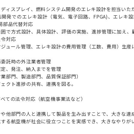
トディスプレイ、燃料システム開発のエレキ設計を担当いた
開発でのエレキ設計（電気、電子回路、FPGA)、エレキ
渇部品代替対応
囲で方式設計、具体設計、評価の実施、進捗管理に加え、
法令対応
ジュール管理、エレキ設計の費用管理（工数、費用）生産
務委託時の外注業者管理
定、発注、納入までを管理
営業部門、製造部門、品質保証部門）
ェクト進捗の共有、連携を図る。
べての法令対応（航空機事業法など）
者や他部門の人と連携して製品を生み出すことで、大きな達
載する航空機が社会に役立つことを実感でき、大きなやりが
＞