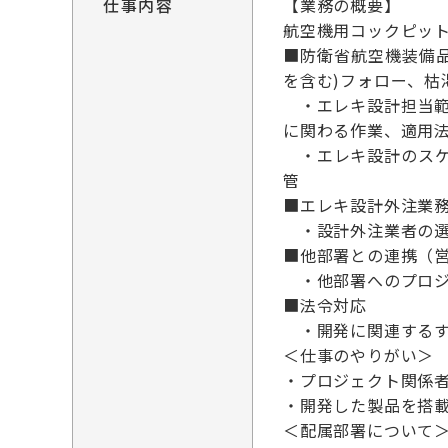
仕事内容
【業務の概要】
航空機用コックピッ
■防衛省航空機装備品
を含む)フォロー、枯
・エレキ設計担当範
に関わる作業、適用
・エレキ設計のスケ
管
■エレキ設計外注業
・設計外注業者の選
■他部署との連携（
・他部署へのプロジ
■法令対応
・開発に関連するす
＜仕事のやりがい＞
・プロジェクト関係
・開発した製品を搭
＜配属部署について