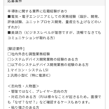
応募条件
半導体に関する業界に在籍経験があり
■電気・電子エンジニアとしての実務経験（設計、開発、
評価試験、ユニットプロセス開発、量産立ち上げなどのい
ずれか）
■英語力（ビジネスレベルが理想ですが、流暢でなきても
コミュニケションが取れる方）
[歓迎要件]
□社内外含む調整業務経験
□システムデバイス開発業務の経験のある方
□以下のシステムデバイス開発業務の経験のある方
1.マイコン・システム LSI
2.汎用小型IC（特に電源IC）
＜志向性・人物面＞
・管理ではなく、プレイヤー志向の方
・対応力のある方（PJは様々なことが起きるため。面接で
も「なぜ？なぜ？」など確認するケースもあります。
・粘り強さのある方