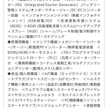
ター/ISG（Integrated Starter Generator）/バッテリー
管理システム/オンボードチャージャー/DC-DCコンバータ
ー回路 ＜インフォテインメント＞IVI（車載インフォテイ
ンメント）/USB給電/V2X ＜先進運転支援システム
（ADAS）＞ADAS (先進運転支援システム)/ヘッドアップデ
ィスプレー（HUD）/シャーシ/ブレーキ制御/電子制御サス
ペンション/電動パワーステアリング
◆産業用機器：＜インフラ機器＞メガソーラーインバータ
ー/サーバー/家庭用PVインバーター/無停電電源装置 ＜
BEMS/HEMS＞サーモスタット ＜FA＞プログラマブルロ
ジックコントローラー（PLC）/汎用インバーター/サー
ボ ＜業務用機器＞コードレス電動工具/マルチファンクシ
ョンプリンター/監視カメラ/人感センサー
◆民生/個人用機器：＜IoT機器（エッジデバイス）＞スマ
ートプラグ/スマートスピーカー/IoTセンサー ＜ヘルスケ
ア機器＞電気シェーバー/血圧計/血糖値計/体組成計/電動歯
ブラシ ＜ウェアラブル端末＞スマートウォッチ/ワイヤレ
スイヤホン/アクションカメラ ＜モバイル＞タブレットデ
バイス/ワイヤレスチャージャー ＜PC関連機器＞ソリッド
ステートドライブ/インクジェットプリンター ＜家庭用電