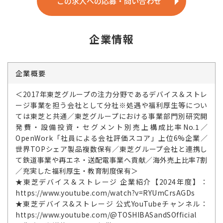
この求人への応募・問い合わせ
企業情報
企業概要
＜2017年東芝グループの注力分野であるデバイス＆ストレ
ージ事業を担う会社として分社※処遇や福利厚生等につい
ては東芝と共通／東芝グループにおける事業部門別研究開
発費・設備投資・セグメント別売上構成比率No.1／
OpenWork「社員による会社評価スコア」上位6%企業／
世界TOPシェア製品複数保有／東芝グループ会社と連携し
て鉄道事業や再エネ・送配電事業へ貢献／海外売上比率7割
／充実した福利厚生・教育制度保有＞
★東芝デバイス＆ストレージ 企業紹介【2024年度】：
https://www.youtube.com/watch?v=RYUmCrsAGDs
★東芝デバイス&ストレージ 公式YouTubeチャンネル：
https://www.youtube.com/@TOSHIBASandSOfficial