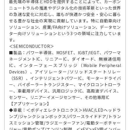
最先端の半導体とHDDを提供することによって、カーボン
ニュートラルの推進やデジタル化の技術革新といった世界
の急速な変化に対応し、誰もが快適かつ安全・安心に暮ら
せる豊かな社会の実現に貢献しています。特に自動車向け
ソリューション、産業/FA向けソリューション、データセン
ター向けソリューションという3つの領域に注力していま
す。
＜SEMICONDUCTOR＞
■製品：パワー半導体、MOSFET、IGBT/IEGT、パワーマ
ネージメントIC、リニアーIC、ダイオード、無線通信用
IC、インターフェースブリッジ（Mobile Peripheral
Devices）、アイソレーター/ソリッドステートリレー
（SSR）、インテリジェントパワーIC、モータードライバ
ー、バイポーラートランジスター、マイクロコントローラ
ー、車載用デバイス、汎用ロジックIC、高周波デバイス、
センサー、リニアーイメージセンサー、その他専用IC
【アプリケーション】
◆車載：＜ボディエレクトロニクス＞HVAC/LEDヘッドラ
ンプ/ジャンクションボックス/パワースライドドア/トラン
スミッション管理/ラジエーターファン/電動ターボチャー
ジャー/電動ポンプ/エンジン制御 ＜xEV＞xEV用インバー