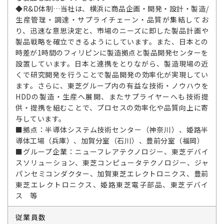
◆R&D体制…当社は、横浜に商品企画・開発・設計・製造/
生産管理・調達・サプライチェーン・品質が集結してお
り、迅速な意思決定と、市場のニーズに即した製品計画や
製品戦略を確立できるようにしています。また、日本との
時差が1時間のフィリピンに製造拠点と製品開発センターを
設置しています。日本と連携をとりながら、製造現場の近
くで研究開発を行うことで製品開発の効率化が実現してい
ます。さらに、東芝グループ内の有益な技術・ノウハウを
HDDの製造・生産へ展開、またサプライヤーへも技術提
供・提携を組むことで、プロセスの効率化や品質向上に寄
与しています。
■拠点：半導体システム技術センター（神奈川）、姫路半
導体工場（兵庫）、加賀分室（石川）、豊前分室（福岡）
■グループ企業：ニューフレアテクノロジー、東芝デバイ
スソリューション、東芝コンピュータテクノロジー、ジャ
パンセミコンダクター、加賀東芝エレクトロニクス、豊前
東芝エレクトロニクス、姫路東芝電子部品、東芝デバイ
ス 等
従業員数