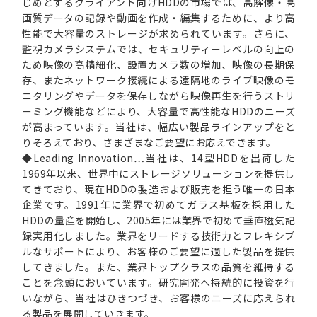
じめとするクライアント向けHDDの市場では、高解像・高
画質データの記録や動画を作成・編集するために、より高
性能で大容量のストレージが求められています。さらに、
監視カメラシステムでは、セキュリティーレベルの向上の
ため映像の高精細化、設置カメラ数の増加、映像の長期保
存、またネットワーク接続による遠隔地のライブ映像のモ
ニタリングやデータを保存しながら映像再生を行うストリ
ーミング機能などにより、大容量で高性能なHDDのニーズ
が高まっています。当社は、幅広い製品ラインアップをと
りそろえており、さまざまなご要望にお応えできます。
◆Leading Innovation…当社は、14型HDDを出荷した
1969年以来、世界中にストレージソリューションを提供し
てきており、現在HDDの製造および販売を担う唯一の日本
企業です。1991年に業界で初めてガラス基板を採用した
HDDの量産を開始し、2005年には業界で初めて垂直磁気記
録実用化しました。業界をリードする技術力とフレキシブ
ルなサポートにより、お客様のご要望に適した製品を提供
してきました。また、業界トップクラスの品質を維持する
ことを念頭においています。研究開発へ持続的に投資を行
いながら、当社はひきつづき、お客様のニーズに応えられ
る製品を展開していきます。