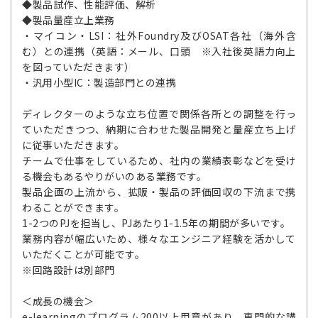
◆製品試作、性能評価、解析
◆製品量産立上業務
・マイコン・LSI：社外Foundry及びOSAT各社（海外含
む）との連携（英語：メール、口頭 ※入社後英語力向上
を図っていただきます）
・汎用小型IC：製造部門との連携
ディレクターのような立ち位置で関係各所との調整を行っ
ていただきつつ、納期に合わせた製品開発と量産立ち上げ
に従事いただきます。
チームで仕事をしているため、社内の業績表彰などを受け
る機会もあるやりがいのある業務です。
製品企画の上流から、拡販・製品の評価回収の下流まで携
わることができます。
1-2つのPJを担当し、PJあたり1-1.5年の期間が多いです。
業務内容が幅広いため、様々なエンジニア経験を活かして
いただくことが可能です。
※回路設計は別部門
＜成長の機会＞
e-learningのプログラム200以上用意があり、専門的な講