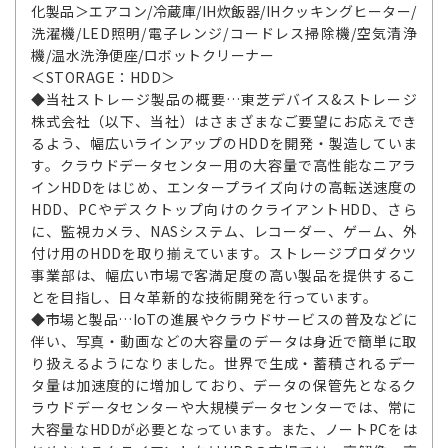
化製品＞エアコン/冷蔵庫/IH炊飯器/IHクッキングヒーター/
洗濯機/LED照明/電子レンジ/コードレス掃除機/空気清浄
機/温水洗浄便座/ロボットクリーナー
＜STORAGE：HDD＞
◆当社ストレージ製品の概要…東芝デバイス&ストレージ
株式会社（以下、当社）はさまざまなご要望にお応えでき
るよう、幅広いラインアップのHDDを開発・製造していま
す。クラウドデータセンター用の大容量で高性能なニアラ
インHDDをはじめ、エンタープライズ向けの高転送速度の
HDD、PCやデスクトップ向けのクライアントHDD、さら
に、監視カメラ、NASシステム、レコーダー、ゲーム、外
付け用のHDDを取り揃えています。ストレージプロダクツ
事業部は、幅広い市場で客満足度の高い製品を提供するこ
とを目指し、日々革新的な技術開発を行っています。
◆市場と製品…IoTの進展やクラウドサービスの普及などに
伴い、写真・動画などの大容量のデータは身近で簡単に取
り扱えるようになりました。世界で生成・蓄積されるデー
タ量は加速度的に増加しており、データの保管先となるク
ラウドデータセンターや大規模データセンターでは、常に
大容量なHDDが必要となっています。また、ノートPCをは