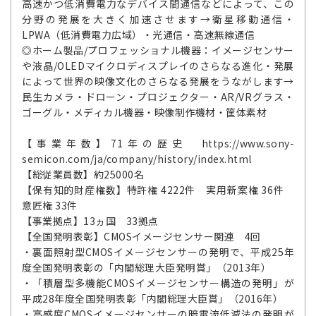
高速かつ低消費電力なデバイス間通信などによって、この
分野の発展を大きく加速させます→衛星移動通信・
LPWA（低消費電力広域）・光通信・高速無線通信
◎ホーム製品/プロフェッショナル機器：イメージセンサー
や液晶/OLEDマイクロディスプレイのさらなる進化・発展
によって世界の映像文化のさらなる発展をうながします→
民生カメラ・ドローン・プロジェクター・AR/VRグラス・
ゴーグル・メディカル機器・映像制作機材・筐体素材
【事業年数】71年の歴史 https://www.sony-
semicon.com/ja/company/history/index.html
【総従業員数】約25000名
【保有知的財産権数】特許権 4222件 実用新案権 36件
意匠権 33件
【事業拠点】13ヵ国 33拠点
【全国発明表彰】CMOSイメージセンサー関連 4回
・裏面照射型CMOSイメージセンサーの発明で、平成25年
度全国発明表彰の「内閣総理大臣発明賞」（2013年）
・「積層型多機能CMOSイメージセンサー構造の発明」が
平成28年度全国発明表彰「内閣総理大臣賞」（2016年）
・高感度CMOSイメージセンサーの暗電流低減法の発明が