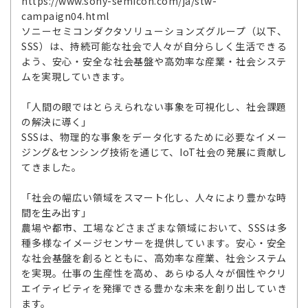
https://www.sony-semicon.com/ja/stw-
campaign04.html
ソニーセミコンダクタソリューションズグループ（以下、
SSS）は、持続可能な社会で人々が自分らしく生活できる
よう、安心・安全な社会基盤や高効率な産業・社会システ
ムを実現していきます。
「人間の眼ではとらえられない事象を可視化し、社会課題
の解決に導く」
SSSは、物理的な事象をデータ化するために必要なイメー
ジング&センシング技術を通じて、IoT社会の発展に貢献し
てきました。
「社会の幅広い領域をスマート化し、人々により豊かな時
間を生み出す」
農場や都市、工場などさまざまな領域において、SSSは多
種多様なイメージセンサーを提供しています。安心・安全
な社会基盤を創るとともに、高効率な産業、社会システム
を実現。仕事の生産性を高め、あらゆる人々が個性やクリ
エイティビティを発揮できる豊かな未来を創り出していき
ます。