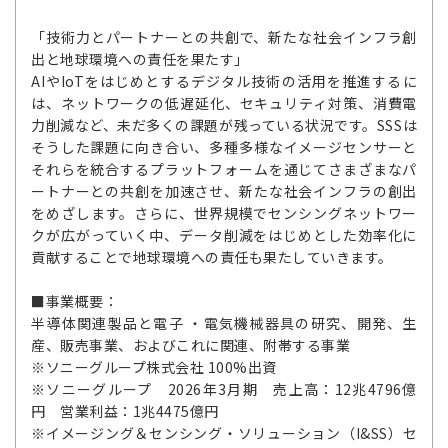
「技術力とパートナーとの共創で、新たな社会インフラ創
出と地球環境への責任を果たす」
AIやIoTをはじめとするデジタル技術の活用を推進するに
は、ネットワークの低遅延化、セキュリティ対策、消費電
力削減など、未だ多くの課題が残っている状況です。SSSは
そうした課題に向き合い、多種多様なイメージセンサーと
それらを統合するプラットフォームを通じてさまざまなパ
ートナーとの共創を加速させ、新たな社会インフラの創出
をめざします。さらに、世界規模でセンシングネットワー
クが広がっていく中、データ削減をはじめとした効率化に
貢献することで地球環境への責任も果たしていきます。
■事業概要：
半導体関連製品と電子 ・電気機械器具の研究、開発、生
産、販売事業、およびこれに関連、附帯する事業
※ソニーグループ株式会社 100%出資
※ソニーグループ 2026年3月期 売上高：12兆4796億
円 営業利益：1兆4475億円
※イメージング＆センシング・ソリューション（I&SS）セ