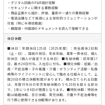
・デジタル回路のP&R設計経験
・セキュリティに関する業務経験
・商品企画から設計、評価、量産の一通りの業務経験
・電話会議などで英語による技術的コミュニケーションが
可能（特に半導体関連)
・韓国語・中国語のドキュメントを読んで理解できる
休日休暇
■休日：年間休日125日（2025年度）：完全週休2日制
（土・日）、国民の祝日、年末年始、夏季一斉休日、個人
別休日（個人が設定できる休日） ■有給休暇：初年度17
日、最大24日付与。入社日に付与。 ■積立休暇：妊娠／出
産／不妊治療・子の看護・介護・ボランティア活動・私傷
病等のライフイベントに安心して臨める仕組みとして、上
限20日の積立休暇制度があります。 積み立てられる日数
は、年度付与分の年次有給休暇のうち20日を超える部分
で、1年につき4日が限度となります。 ■特別休暇：特別休
暇は結婚休暇、忌引休暇、育児休暇、介護や不妊治療等を
行う際に使用できる休暇等があります。