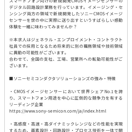
スマートフォン向けの新規開発CMOSイメージセンサーの
デジタル回路設計業務を行っています。イメージング・セ
ンシング両方の領域で新規開発したソニーCMOSイメージ
センサーを世の中に実際に送り出すというすばらしい感動
体験を一緒に味わってみませんか？
※本求人はジェネラル・エンプロイメント・コントラクト
社員での採用となるため将来的に別の職務領域や技術領域
に異動の可能性がございます。
合わせて、全国の支社、工場、営業所への転勤可能性がご
ざいます。
■ソニーセミコンダクタソリューションズの強み・特徴
・CMOSイメージセンサーにおいて世界シェアNo.1を誇
り、スマートフォン用途を中心に圧倒的な競争力を有する
リーディング企業
https://www.sony-semicon.com/ja/index.html
・高感度・高速・高ダイナミックレンジなどの性能を実現
するため、画素設計・回路設計・プロセス技術を一体で開