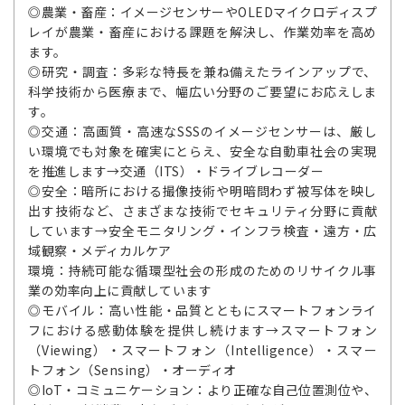
◎農業・畜産：イメージセンサーやOLEDマイクロディスプ
レイが農業・畜産における課題を解決し、作業効率を高め
ます。
◎研究・調査：多彩な特長を兼ね備えたラインアップで、
科学技術から医療まで、幅広い分野のご要望にお応えしま
す。
◎交通：高画質・高速なSSSのイメージセンサーは、厳し
い環境でも対象を確実にとらえ、安全な自動車社会の実現
を推進します→交通（ITS）・ドライブレコーダー
◎安全：暗所における撮像技術や明暗問わず被写体を映し
出す技術など、さまざまな技術でセキュリティ分野に貢献
しています→安全モニタリング・インフラ検査・遠方・広
域観察・メディカルケア
環境：持続可能な循環型社会の形成のためのリサイクル事
業の効率向上に貢献しています
◎モバイル：高い性能・品質とともにスマートフォンライ
フにおける感動体験を提供し続けます→スマートフォン
（Viewing）・スマートフォン（Intelligence）・スマー
トフォン（Sensing）・オーディオ
◎IoT・コミュニケーション：より正確な自己位置測位や、