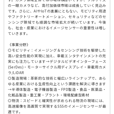
の一眼カメラなど、高付加価値市場は成長していく見込み
です。さらに、AIやIoTの進展にともない、モビリティ用途
やファクトリーオートメーション、セキュリティなどのセ
ンシング領域でも順調な市場拡大が続いています。今後
も、社会・産業におけるイメージセンサーの重要性は増し
ていきます。
《事業分野》
◎モビリティ：イメージング＆センシング技術を駆使した
高い安全性能の実現に加え、車載エンタテインメントの充
実にも注力しています→デジタルビデオインターフェース
(SerDes)・モーターサイクル用ディスプレイ・車載用カメ
ラ/LiDAR
◎製造現場：革新的な技術と幅広いラインナップで、あら
ゆる産業における生産性向上という課題を解決に導きます
→半導体製造・電子機器製造・FPD製造・食品・医薬品・
化粧品製造・重工業・プラント・環境配慮型素材
◎物流：スピードと確実性が求められる物流の現場には、
高速撮像を高画質で実現するSSSのイメージセンサーが最
適です。