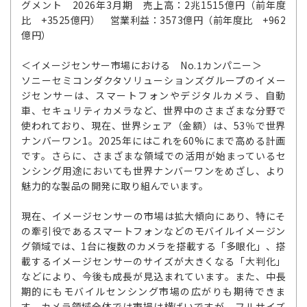
グメント 2026年3月期 売上高：2兆1515億円（前年度
比 +3525億円） 営業利益：3573億円（前年度比 +962
億円）
＜イメージセンサー市場における No.1カンパニー＞
ソニーセミコンダクタソリューションズグループのイメー
ジセンサーは、スマートフォンやデジタルカメラ、自動
車、セキュリティカメラなど、世界中のさまざまな分野で
使われており、現在、世界シェア（金額）は、53％で世界
ナンバーワン1。2025年にはこれを60%にまで高める計画
です。さらに、さまざまな領域での活用が始まっているセ
ンシング用途においても世界ナンバーワンをめざし、より
魅力的な製品の開発に取り組んでいます。
現在、イメージセンサーの市場は拡大傾向にあり、特にそ
の牽引役であるスマートフォンなどのモバイルイメージン
グ領域では、1台に複数のカメラを搭載する「多眼化」、搭
載するイメージセンサーのサイズが大きくなる「大判化」
などにより、今後も成長が見込まれています。また、中長
期的にもモバイルセンシング市場の広がりも期待できま
す。カメラ領域全体では市場は横ばいですが、フルサイズ