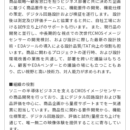
商品戦略～顧客窓口を担うビジネス部署と共に決めた企画
に基づく商品要件をベースに、機能要件の開発、機能仕様
の策定、デジタル回路設計および検証を遂行します。 設計
後は測定及び評価チームと協業すると共に、自社工場にお
ける試作立ち上げのサポートも行います。 また、現行品の
開発と並行し、中長期的な視点での次世代CMOSイメージ
センサーの開発検討、および設計に際した最新の設計技
術・EDAツールの導入による設計品質/TAT向上の役割も担
います。商品に関わるプロジェクトの遂行時、および設計
環境改善の業務を共通して、部署を跨いだ議論はもちろ
ん、顧客やEDAベンダーとの議論の場にも立つこともあ
り、広い視野と高い技術力、対人能力が求められます。
■組織の役割
ソニーの半導体ビジネスを支えるCMOSイメージセンサー
の商品開発を行っており、主にデジタル回路設計および製
品評価を中心に、商品企画から量産サポートまでを一気通
貫に担当しています。商品性に関わる要件開発から、機能
仕様策定、デジタル回路設計、評価と試作/量産立ち上げを
通じて、唯一無二の映像体験を提供することに寄与してい
ます。