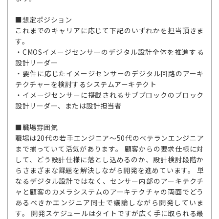
■想定ポジション
これまでのキャリアに応じて下記のいずれかを担当頂きま
す。
・CMOSイメージセンサーのデジタル設計全体を推進する
設計リーダー
・要件に応じたイメージセンサーのデジタル回路のアーキ
テクチャーを検討するシステムアーキテクト
・イメージセンサーに搭載されるサブブロックのブロック
設計リーダー、または設計担当者
■職場雰囲気
職場は20代の若手エンジニア～50代のベテランエンジニア
まで揃っていて活気があります。 顧客からの要求仕様に対
して、どう設計仕様に落とし込めるのか、設計検討段階か
らさまざまな課題を解決しながら開発を進めています。 単
なるデジタル設計ではなく、センサー内部のアーキテクチ
ャと顧客のカメラシステムのアーキテクチャの両面でどう
あるべきかエンジニア同士で議論しながら開発していま
す。 開発スケジュールはタイトですが広く手に取られる最