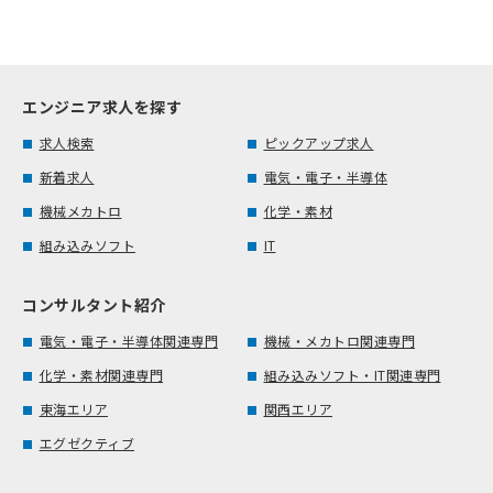
エンジニア求人を探す
求人検索
ピックアップ求人
新着求人
電気・電子・半導体
機械メカトロ
化学・素材
組み込みソフト
IT
コンサルタント紹介
電気・電子・半導体関連専門
機械・メカトロ関連専門
化学・素材関連専門
組み込みソフト・IT関連専門
東海エリア
関西エリア
エグゼクティブ