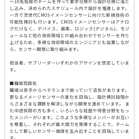
～10名程度のチームを作って要求仕様から設計仕様に落と
し込み、決められたスケジュール内で設計を推進します。
一方で次世代CMOSイメージセンサーに向けた新規技術の
可能性検討も行います。CMOSイメージセンサーはアナロ
グだけなく、デバイス、画素、ロジック(デジタル)、モジ
ュールなど他の技術領域との組み合わせでセンサーを作り
上げるため、多様な技術領域のエンジニアとも協業しなが
ら、センサー開発に取り組みます。
担当者、サブリーダーいずれかのアサインを想定していま
す。
■職場雰囲気
職場は若手からベテランまで揃っていて活気があります。
更なるイメージセンサーの進化を目指し、設計検討段階か
らさまざまな課題を解決しながら開発を進めています。 ま
た中途採用の方も多く、いろいろな経歴や得意分野をもっ
たメンバーがいます。このような多様なメンバーがお互い
を尊重し、それぞれが最大限力を発揮することで、チーム
として新しいセンサー価値を生み出すことを目指していま
す。