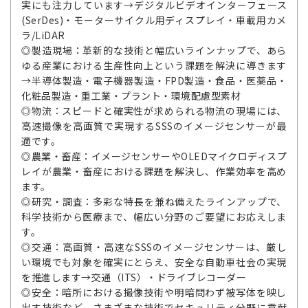
実にも注力しています→デジタルビデオインターフェース
(SerDes)・モーターサイクル用ディスプレイ・車載用カメ
ラ/LiDAR
◎製造現場：革新的な技術と幅広いラインナップで、あら
ゆる産業における生産性向上という課題を解決に導きます
→半導体製造・電子機器製造・FPD製造・食品・医薬品・
化粧品製造・重工業・プラント・環境配慮型素材
◎物流：スピードと確実性が求められる物流の現場には、
高速撮像を高画質で実現するSSSのイメージセンサーが最
適です。
◎農業・畜産：イメージセンサーやOLEDマイクロディスプ
レイが農業・畜産における課題を解決し、作業効率を高め
ます。
◎研究・調査：多彩な特長を兼ね備えたラインアップで、
科学技術から医療まで、幅広い分野のご要望にお応えしま
す。
◎交通：高画質・高速なSSSのイメージセンサーは、厳し
い環境でも対象を確実にとらえ、安全な自動車社会の実現
を推進します→交通（ITS）・ドライブレコーダー
◎安全：暗所における撮像技術や明暗問わず被写体を映し
出す技術など、さまざまな技術でセキュリティ分野に貢献