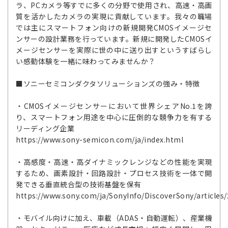
ラ、PCカメラ等すでに多くの分野で使用され、高速・高画
質を活かしたカメラの実現に貢献しています。我々の職場
では主にスマートフォン向けの新規開発CMOSイメージセ
ンサーの設計業務を行っています。新規に開発したCMOSイ
メージセンサーを実際に世の中に送り出すというすばらし
い感動体験を一緒に味わってみませんか？
■ソニーセミコンダクタソリューションズの強み・特徴
・CMOSイメージセンサーにおいて世界シェアNo.1を誇
り、スマートフォン用途を中心に圧倒的な競争力を有する
リーディング企業
https://www.sony-semicon.com/ja/index.html
・高感度・高速・高ダイナミックレンジなどの性能を実現
するため、画素設計・回路設計・プロセス技術を一体で開
発できる垂直統合型の技術基盤を保有
https://www.sony.com/ja/SonyInfo/DiscoverSony/articles
・モバイル向けに加え、車載（ADAS・自動運転）、産業機