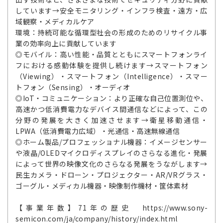
しています→安全モニタリング・インフラ検査・遠方・広
域観察・メディカルケア
環境：持続可能な循環型社会の形成のためのリサイクル事
業の効率向上に貢献しています
◎モバイル：高い性能・品質とともにスマートフォンライ
フにおける感動体験を提供し続けます→スマートフォン
（Viewing）・スマートフォン（Intelligence）・スマー
トフォン（Sensing）・オーディオ
◎IoT・コミュニケーション：より正確な自己位置測位や、
高速かつ低消費電力なデバイス間通信などによって、この
分野の発展を大きく加速させます→衛星移動通信・
LPWA（低消費電力広域）・光通信・高速無線通信
◎ホーム製品/プロフェッショナル機器：イメージセンサー
や液晶/OLEDマイクロディスプレイのさらなる進化・発展
によって世界の映像文化のさらなる発展をうながします→
民生カメラ・ドローン・プロジェクター・AR/VRグラス・
ゴーグル・メディカル機器・映像制作機材・筐体素材
【事業年数】71年の歴史 https://www.sony-
semicon.com/ja/company/history/index.html