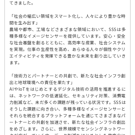
てきました。
「社会の幅広い領域をスマート化し、人々により豊かな時
間を生み出す」
農場や都市、工場などさまざまな領域において、SSSは多
種多様なイメージセンサーを提供しています。安心・安全
な社会基盤を創るとともに、高効率な産業、社会システム
を実現。仕事の生産性を高め、あらゆる人々が個性やクリ
エイティビティを発揮できる豊かな未来を創り出していき
ます。
「技術力とパートナーとの共創で、新たな社会インフラ創
出と地球環境への責任を果たす」
AIやIoTをはじめとするデジタル技術の活用を推進するに
は、ネットワークの低遅延化、セキュリティ対策、消費電
力削減など、未だ多くの課題が残っている状況です。SSSは
そうした課題に向き合い、多種多様なイメージセンサーと
それらを統合するプラットフォームを通じてさまざまなパ
ートナーとの共創を加速させ、新たな社会インフラの創出
をめざします。さらに、世界規模でセンシングネットワー