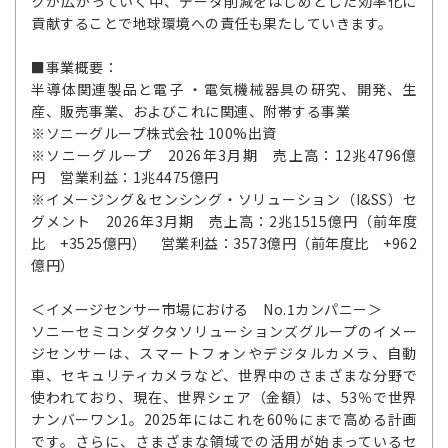
クが広がっていく中、データ削減をはじめとした効率化に
貢献することで地球環境への責任も果たしていきます。
■事業概要：
半導体関連製品と電子 ・電気機械器具の研究、開発、生
産、販売事業、およびこれに関連、附帯する事業
※ソニーグループ株式会社 100%出資
※ソニーグループ 2026年3月期 売上高：12兆4796億
円 営業利益：1兆4475億円
※イメージング＆センシング・ソリューション（I&SS）セ
グメント 2026年3月期 売上高：2兆1515億円（前年度
比 +3525億円） 営業利益：3573億円（前年度比 +962
億円）
＜イメージセンサー市場における No.1カンパニー＞
ソニーセミコンダクタソリューションズグループのイメー
ジセンサーは、スマートフォンやデジタルカメラ、自動
車、セキュリティカメラなど、世界中のさまざまな分野で
使われており、現在、世界シェア（金額）は、53％で世界
ナンバーワン1。2025年にはこれを60%にまで高める計画
です。さらに、さまざまな領域での活用が始まっているセ