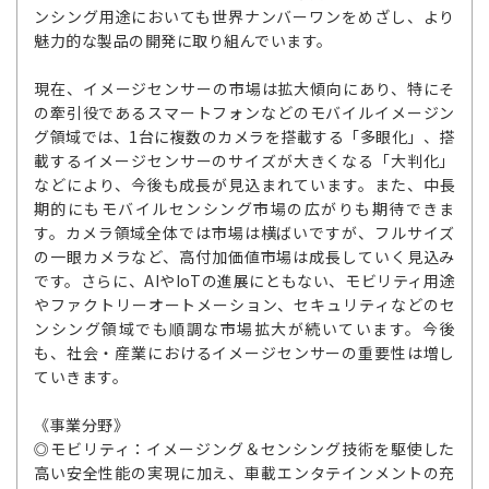
ンシング用途においても世界ナンバーワンをめざし、より
魅力的な製品の開発に取り組んでいます。
現在、イメージセンサーの市場は拡大傾向にあり、特にそ
の牽引役であるスマートフォンなどのモバイルイメージン
グ領域では、1台に複数のカメラを搭載する「多眼化」、搭
載するイメージセンサーのサイズが大きくなる「大判化」
などにより、今後も成長が見込まれています。また、中長
期的にもモバイルセンシング市場の広がりも期待できま
す。カメラ領域全体では市場は横ばいですが、フルサイズ
の一眼カメラなど、高付加価値市場は成長していく見込み
です。さらに、AIやIoTの進展にともない、モビリティ用途
やファクトリーオートメーション、セキュリティなどのセ
ンシング領域でも順調な市場拡大が続いています。今後
も、社会・産業におけるイメージセンサーの重要性は増し
ていきます。
《事業分野》
◎モビリティ：イメージング＆センシング技術を駆使した
高い安全性能の実現に加え、車載エンタテインメントの充