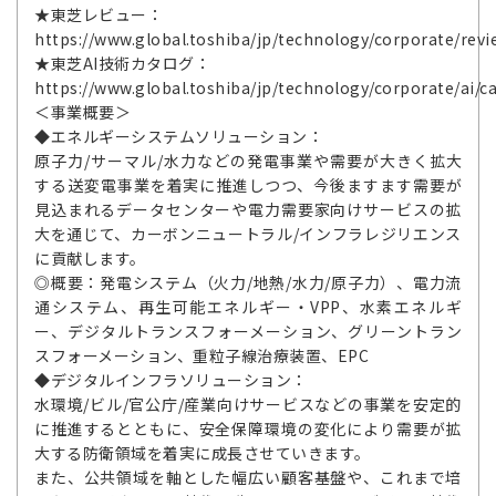
★東芝レビュー：
https://www.global.toshiba/jp/technology/corporate/revi
★東芝AI技術カタログ：
https://www.global.toshiba/jp/technology/corporate/ai/c
＜事業概要＞
◆エネルギーシステムソリューション：
原子力/サーマル/水力などの発電事業や需要が大きく拡大
する送変電事業を着実に推進しつつ、今後ますます需要が
見込まれるデータセンターや電力需要家向けサービスの拡
大を通じて、カーボンニュートラル/インフラレジリエンス
に貢献します。
◎概要：発電システム（火力/地熱/水力/原子力）、電力流
通システム、再生可能エネルギー・VPP、水素エネルギ
ー、デジタルトランスフォーメーション、グリーントラン
スフォーメーション、重粒子線治療装置、EPC
◆デジタルインフラソリューション：
水環境/ビル/官公庁/産業向けサービスなどの事業を安定的
に推進するとともに、安全保障環境の変化により需要が拡
大する防衛領域を着実に成長させていきます。
また、公共領域を軸とした幅広い顧客基盤や、これまで培