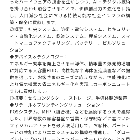
ったハードウェアの技術を生かしつつ、AI・デジタル技術
を掛け合わせ融合させることで、価値創出力の強化を目指
し、人口減少社会における持続可能な社会インフラの構
築・保全に貢献します。
◎概要：社会システム、防衛・電波システム、セキュリテ
ィ・自動化システム、鉄道システム、産業システム、スマ
ートマニュファクチャリング、バッテリー、ビルソリュー
ション
◆デバイス＆テクノロジー：
エネルギー効率を向上させる半導体、情報量の爆発的増加
に対応する大容量HDD、高性能な半導体製造装置などの提
供を通して、お客さまのニーズに応えながら、性能強化に
より電気機器の省エネルギー化を実現しカーボンニュート
ラルに貢献します。
◎概要：セミコンダクター、ストレージ、半導体製造装置
◆リテール＆プリンティングソリューション：
POSシステム、MFP（複合機）などを展開するうえで獲得
した、世界有数の顧客基盤や営業・保守網などに基づいた
フィジカルアセットを最大限活用して、お客様、パートナ
ーとの共創によりエコシステムの構築を推進し、「グロー
バルトップのソリューションパートナー」になることを目