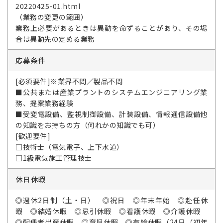
20220425-01.html
（業務の変更の範囲）
業務上必要があるときは異動を命ずることがあり、その場
合は異動先の定める業務
応募条件
[必須要件]※業界不問／製品不問
■公共または産業プラントのシステムエンジニアリング業
務、提案業務経験
■受変電設備、監視制御設備、計装設備、情報通信設備他
の知識をお持ちの方（何れかの知識でも可）
[歓迎要件]
□技術士（電気電子、上下水道）
□1級電気施工管理技士
休日休暇
◎週休2日制（土・日） ◎祝日 ◎年末年始 ◎赴任休
暇 ◎結婚休暇 ◎忌引休暇 ◎看護休暇 ◎介護休暇
◎配偶者出産休暇 ◎育児休暇 ◎有給休暇（24日（初年