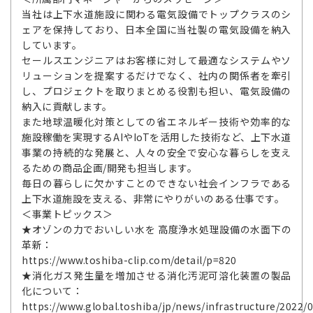
当社は上下水道施設に関わる電気設備でトップクラスのシ
ェアを保持しており、日本全国に当社製の電気設備を納入
しています。
セールスエンジニアはお客様に対して最適なシステムやソ
リューションを提案するだけでなく、社内の関係者を牽引
し、プロジェクトを取りまとめる役割も担い、電気設備の
納入に貢献します。
また地球温暖化対策としての省エネルギー技術や効率的な
施設稼働を実現するAIやIoTを活用した技術など、上下水道
事業の持続的な発展と、人々の安全で安心な暮らしを支え
るための商品企画/開発も担当します。
毎日の暮らしに欠かすことのできない社会インフラである
上下水道施設を支える、非常にやりがいのある仕事です。
＜事業トピックス＞
★オゾンの力でおいしい水を 高度浄水処理設備の水面下の
革新：
https://www.toshiba-clip.com/detail/p=820
★消化ガス発生量を増加させる消化汚泥可溶化装置の製品
化について：
https://www.global.toshiba/jp/news/infrastructure/2022/