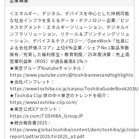
企業概要
＜エネルギー、デジタル、デバイスを中心とした持続可能
な社会インフラを支えるデータ・テクノロジー企業／ビジ
ネスセグメント：エネルギーソリューション、デジタルイ
ンフラソリューション、リテール＆プリンティングソリュ
ーション、デバイス＆テクノロジー／OpenWork「社員に
よる会社評価スコア」上位6%企業／シェアNo.1製品多数
保有／充実した福利厚生・教育制度／25年度決算：売上高
営業利益率（ROS）が過去最高8.1%＞
★東芝グループYoutubeチャンネル：
https://www.youtube.com/@toshibanewsandhighlights
★会社パンフレット：
https://www.toshiba.co.jp/saiyou/ToshibaGuideBook2026
★Toshiba Clip 世の中×東芝のトレンドを紹介：
https://www.toshiba-clip.com/
★東芝公式Xアカウント：
https://x.com/TOSHIBA_GroupJP
★統合報告書2025：
https://www.global.toshiba/content/dam/toshiba/jp/ir/cor
report/pdf/ar2025/tir2025_a3.pdf