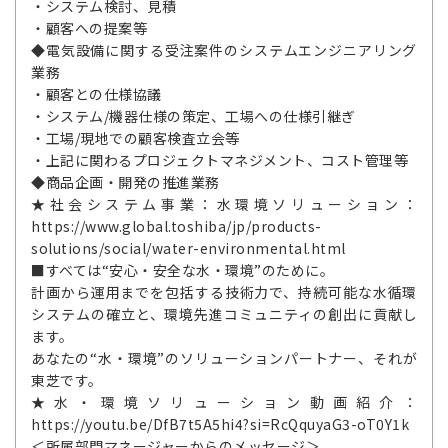
・システム検討、見積
・顧客への提案等
◆電気設備に関する受注案件のシステムエンジニアリング
業務
・顧客との仕様協議
・システム/機器仕様の策定、工場への仕様引継ぎ
・工場/現地での顧客検査立会等
・上記に関わるプロジェクトマネジメント、コスト管理等
◆商品企画・開発の推進業務
★社会システム事業：水環境ソリューション：
https://www.global.toshiba/jp/products-
solutions/social/water-environmental.html
■すべては“安心・安全な水・環境”のために。
計画から運用までを包括する技術力で、持続可能な水循環
システムの確立と、環境先進コミュニティの創出に貢献し
ます。
あなたの“水・環境”のソリューションパートナー、それが
東芝です。
★水・環境ソリューション動画紹介：
https://youtu.be/DfB7t5A5hi4?si=RcQquyaG3-oT0Y1k
＜所属部門マネージャーからのメッセージ＞