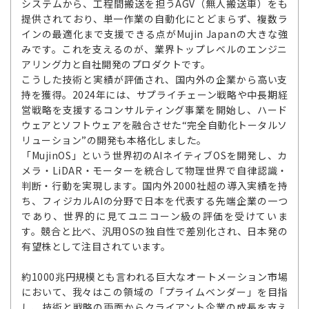
システムから、工程間搬送を担うAGV（無人搬送車）をも
提供されており、単一作業の自動化にとどまらず、複数ラ
インの最適化まで支援できる点がMujin Japanの大きな強
みです。これを支えるのが、業界トップレベルのエンジニ
アリング力と自社開発のプロダクトです。
こうした技術と実績が評価され、国内外の企業から高い支
持を獲得。2024年には、サプライチェーン戦略や中長期経
営戦略を支援するコンサルティング事業を開始し、ハード
ウェアとソフトウェアを融合させた“完全自動化トータルソ
リューション”の開発も本格化しました。
「MujinOS」という世界初のAIネイティブOSを開発し、カ
メラ・LiDAR・モーターを統合して物理世界で自律認識・
判断・行動を実現します。国内外2000社超の導入実績を持
ち、フィジカルAIの分野で日本を代表する先端企業の一つ
であり、世界的に見てユニコーン級の評価を受けていま
す。競合と比べ、汎用OSの独自性で差別化され、日本発の
有望株として注目されています。
約1000兆円規模とも言われる巨大なオートメーション市場
において、我々はこの領域の「プライムベンダー」を目指
し、技術と戦略の両面からクライアント企業の成長を支え