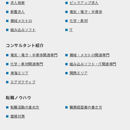
求人検索
ピックアップ求人
新着求人
電気・電子・半導体
機械メカトロ
化学・素材
組み込みソフト
IT
コンサルタント紹介
電気・電子・半導体関連専門
機械・メカトロ関連専門
化学・素材関連専門
組み込みソフト・IT関連専門
東海エリア
関西エリア
エグゼクティブ
転職ノウハウ
転職活動の進め方
職務経歴書の書き方
面接対策