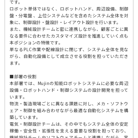
です。
ロボット単体ではなく、ロボットハンド、周辺設備、制御
盤・分電盤 、上位システムなどを含めたシステム全体を対
象に、制御設計・盤設計・レイアウト設計を行います。
また、機械設計チームと密に連携しながら、顧客ごとに異
なる要件に合わせたカスタマイズ設計を推進していく点も
本ポジションの特徴です。
単なるPLC作業や配線設計に閉じず、システム全体を見な
がら、自動化設備として成立させる役割を担っていただき
ます。
■部署の役割
本部署では、Mujinの知能ロボットシステムに必要な周辺
設備・ロボットハンド・制御システムの設計開発を担って
います。
物流・製造現場ごとに異なる課題に対し、メカ・ソフトウ
ェア・制御を組み合わせながら最適な自動化システムを構
築しています。
電気・制御設計チームは、その中でもシステム全体の安定
稼働・安全性・拡張性を支える重要な役割を担っており、
機械設計チームやソフトウェアチームと連携しながら、実