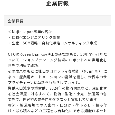
企業情報
企業概要
＜Mujin Japan事業内容＞
・自動化エンジニアリング事業
・生産・SCM戦略・自動化戦略コンサルティング事業
CTOのRosen Diankov博士の研究のもと、50年間不可能だ
ったモーションプランニング技術のロボットへの実用化を
世界で初めて成功。
その成果をもとに独自のロボット制御技術（Mujin MI） に
よって産業用オートメーションの常識を覆し、世界中のサ
プライチェーンに革新をもたらしています。
労働人口減少や重労働、2024年の物流問題など、深刻化す
る社会課題に対応すべく、物流・製造・小売・流通等の各
業界で、世界初の完全自動化を次々と実現しています。
物流・製造現場での入出荷・仕分け・荷下ろし・積み付
け・ばら積みなどの工程をも自動化にできる知能ロボット