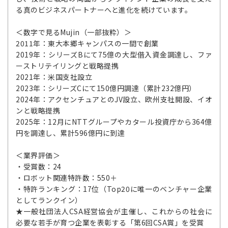
る真のビジネスパートナーへと進化を続けています。
＜数字で見るMujin（一部抜粋）＞
2011年：東大本郷キャンパスの一間で創業
2019年：シリーズBにて75億の大型借入資金調達し、ファ
ーストリテイリングと戦略提携
2021年：米国支社設立
2023年：シリーズCにて150億円調達（累計232億円）
2024年：アクセンチュアとのJV設立、欧州支社開設、イオ
ンと戦略提携
2025年：12月にNTTグループやカタール投資庁から364億
円を調達し、累計596億円に到達
＜業界評価＞
・受賞数：24
・ロボット関連特許数：550＋
・特許ランキング：17位（Top20に唯一のベンチャー企業
としてランクイン）
★一般社団法人CSA経営協会が主催し、これからの社会に
必要な若手が育つ企業を表彰する「第6回CSA賞」を受賞