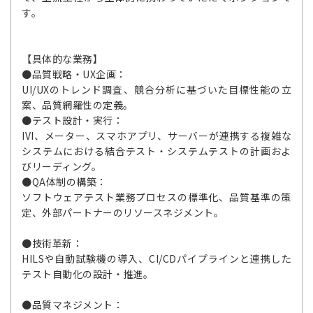
す。
【具体的な業務】
●品質戦略・UX企画：
UI/UXのトレンド調査、競合分析に基づいた目標性能の立
案、品質網羅性の定義。
●テスト設計・実行：
IVI、メーター、スマホアプリ、サーバーが連携する複雑な
システムにおける結合テスト・システムテストの計画およ
びリーディング。
●QA体制の構築：
ソフトウェアテスト業務プロセスの標準化、品質基準の策
定、外部パートナーのリソースネジメント。
●技術革新：
HILSや自動試験機の導入、CI/CDパイプラインと連携した
テスト自動化の設計・推進。
●品質マネジメント：