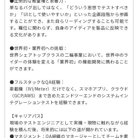
●圧倒的な裁量権と影響力：
単なるバグ出しではなく、「どういう思想でテストすべき
か」「UIとして使いやすいか」といった企画段階から参画
することができ、また自らリーディングすることも可能で
す。職位に関わらず、自身のアイディアを製品に反映でき
る文化があります。
●世界初・業界初への挑戦：
世界シェアトップクラスの二輪事業において、世界中のラ
イダーの体験を変える「業界初」の機能開発に携わること
ができます。
●フルスタックなQA経験：
車載機（IVI/Meter）だけでなく、スマホアプリ、クラウド
（GCP/AWS）まで含めたエンドツーエンドのシステムイン
テグレーションテストを経験できます。
【キャリアパス】
現場のテストエンジニアとして実機・現物に触れながら経
験を積んだ後、将来的には以下の道が開かれています。
●マネジメント：QA組織のマネージャーとしてチームを牽