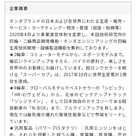
企業概要
ホンダブランドの日本および全世界にわたる生産・販売・
サービス・マーケティング・物流・管理（経理・総務等）
2020年4月より事業運営体制を変更し、本田技術研究所の
四輪・二輪商品開発機能・ホンダエンジニアリングの四輪
生産技術開発・設備製造機能を集約しております。
★2輪車：コミューターモデルから、スポーツモデルまで。
幅広いラインアップをそろえ、バイクの便利さ、楽しさを
世界中のお客様にお届けしています。超ロングセラーを続
ける「スーパーカブ」は、2017年10月に世界生産累計1億
台を達成。
★4輪車：グローバルモデルでベストセラーの「シビック」
「HR-V/ヴェゼル」から、北米のピックアップトラック
「リッジライン」、そして日本独自のカテゴリーである軽
自動車の「N-BOX」まで、フルラインアップを有します。
現在では最先端の優れた環境性能車などで市場をリードし
ています。
★汎用製品（パワープロダクツ）：汎用エンジンをはじ
め、それらを搭載した耕うん機、発電機、除雪機、芝刈