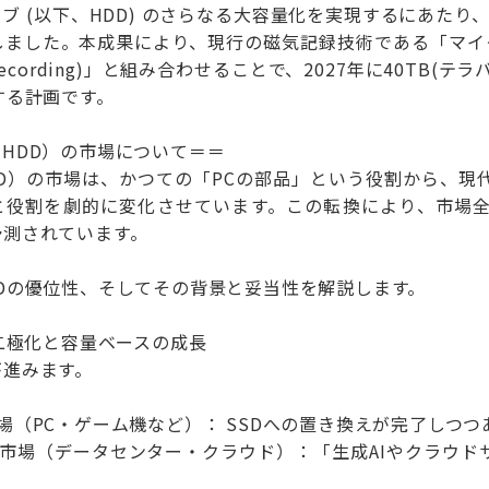
ブ (以下、HDD) のさらなる大容量化を実現するにあたり、
した。本成果により、現行の磁気記録技術である「マイクロ波アシ
etic Recording)」と組み合わせることで、2027年に40T
する計画です。
HDD）の市場について＝＝
DD）の市場は、かつての「PCの部品」という役割から、現
と役割を劇的に変化させています。この転換により、市場
予測されています。
Dの優位性、そしてその背景と妥当性を解説します。
：二極化と容量ベースの成長
が進みます。
場（PC・ゲーム機など）： SSDへの置き換えが完了しつ
ズ市場（データセンター・クラウド）：「生成AIやクラウド