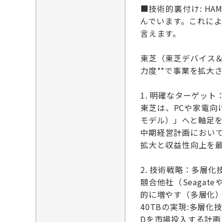
■技術的裏付け: H
んでいます。これに
言えます。
東芝（東芝デバイス＆
力度**で事業を拡大
1. 明確なターゲッ
東芝は、PCや家電向
モデル）」へと軸足
中期経営計画において
拡大と収益性向上を
2. 技術戦略：多層化
競合他社（Seagat
的に増やす（多層化
40TBの実現:多層化
Dを市場投入する計画