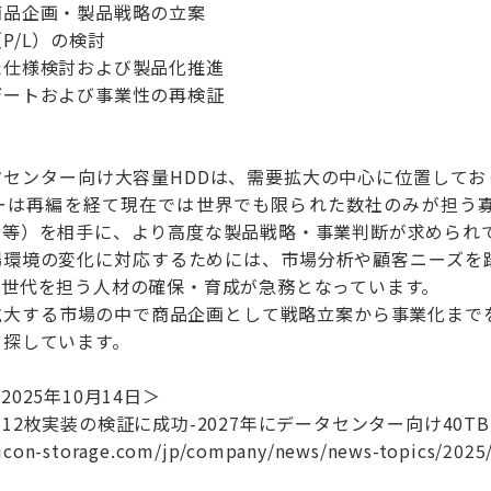
商品企画・製品戦略の立案
P/L）の検討
た仕様検討および製品化推進
デートおよび事業性の再検証
タセンター向け大容量HDDは、需要拡大の中心に位置してお
カーは再編を経て現在では世界でも限られた数社のみが担う
ー等）を相手に、より高度な製品戦略・事業判断が求められ
場環境の変化に対応するためには、市場分析や顧客ニーズを
次世代を担う人材の確保・育成が急務となっています。
拡大する市場の中で商品企画として戦略立案から事業化まで
を探しています。
025年10月14日＞
12枚実装の検証に成功-2027年にデータセンター向け40T
micon-storage.com/jp/company/news/news-topics/2025