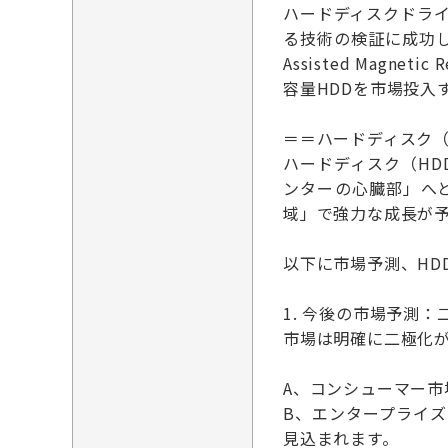
ハードディスクドライ
る技術の検証に成功しま
Assisted Magn
容量HDDを市場投入
＝＝ハードディスク（
ハードディスク（H
ンターの心臓部」へ
域」で強力な成長が
以下に市場予測、HD
1. 今後の市場予測
市場は明確に二極化
A、コンシューマー市
B、エンタープライ
見込まれます。