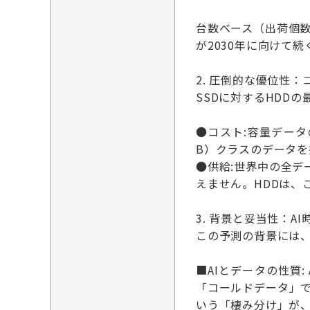
台数ベース（出荷個
が2030年に向けて
2. 圧倒的な優位性
SSDに対するHDD
●コスト:容量データ
B）クラスのデータを
●供給:世界中の全デ
えません。HDDは、
3. 背景と妥当性：A
この予測の背景には
■AIとデータの性質
「コールドデータ」で
いう「棲み分け」が、