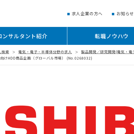
求人企業の方へ
お知ら
コンサルタント紹介
転職ノウハウ
人検索
電気・電子・半導体分野の求人
製品開発／研究開発(電気・電
HDD商品企画（グローバル市場） (No.0268032)