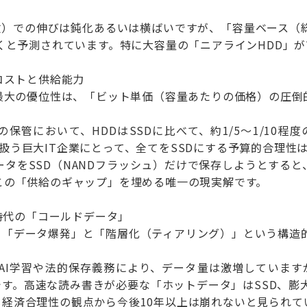
数）での伸びは鈍化あるいは横ばいですが、「容量ベース（総
続くと予測されています。特に大容量の「ニアラインHDD」
：コストと供給能力
の最大の優位性は、「ビット単価（容量あたりの価格）の圧倒
の保管において、HDDはSSDに比べて、約1/5～1/10
扱う巨大IT企業にとって、全てをSSDにする予算的合理性
ータをSSD（NANDフラッシュ）だけで保存しようとする
この「供給のギャップ」を埋める唯一の現実解です。
I時代の「コールドデータ」
、「データ爆発」と「階層化（ティアリング）」という構造
: AI学習や法的保存義務により、データ量は激増していま
す。高速な読み書きが必要な「ホットデータ」はSSD、膨
経済合理性の観点から今後10年以上は崩れないと見られて