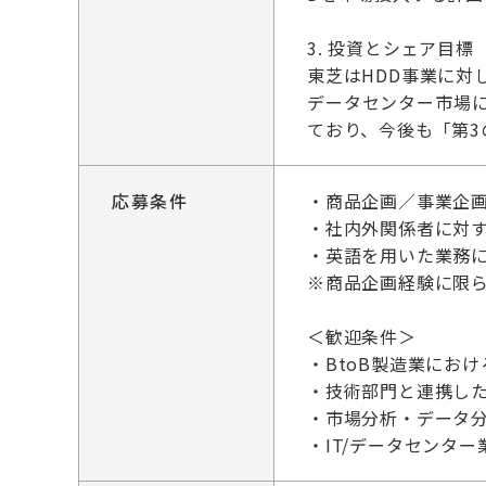
3. 投資とシェア目標
東芝はHDD事業に対
データセンター市場
ており、今後も「第3
応募条件
・商品企画／事業企
・社内外関係者に対
・英語を用いた業務
※商品企画経験に限
＜歓迎条件＞
・BtoB製造業にお
・技術部門と連携し
・市場分析・データ
・IT/データセンタ