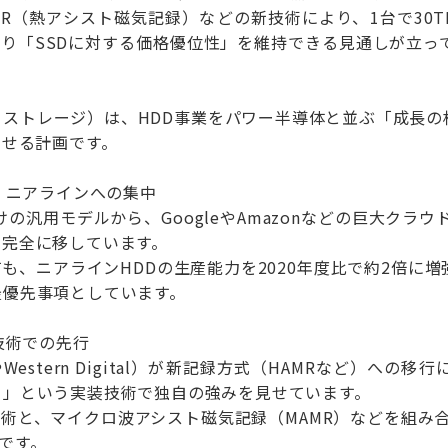
AMR（熱アシスト磁気記録）などの新技術により、1台で30T
より「SSDに対する価格優位性」を維持できる見通しが立っ
ストレージ）は、HDD事業をパワー半導体と並ぶ「成長の
させる計画です。
ト：ニアラインへの集中
けの汎用モデルから、GoogleやAmazonなどの巨大クラ
を完全に移しています。
も、ニアラインHDDの生産能力を2020年度比で約2倍に
最優先事項としています。
技術での先行
eやWestern Digital）が新記録方式（HAMRなど）
）」という実装技術で独自の強みを見せています。
技術と、マイクロ波アシスト磁気記録（MAMR）などを組み合
です。