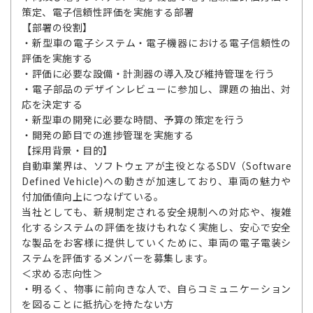
策定、電子信頼性評価を実施する部署
【部署の役割】
・新型車の電子システム・電子機器における電子信頼性の
評価を実施する
・評価に必要な設備・計測器の導入及び維持管理を行う
・電子部品のデザインレビューに参加し、課題の抽出、対
応を決定する
・新型車の開発に必要な時間、予算の策定を行う
・開発の節目での進捗管理を実施する
【採用背景・目的】
自動車業界は、ソフトウェアが主役となるSDV（Software
Defined Vehicle)への動きが加速しており、車両の魅力や
付加価値向上につなげている。
当社としても、新規制定される安全規制への対応や、複雑
化するシステムの評価を抜けもれなく実施し、安心で安全
な製品をお客様に提供していくために、車両の電子電装シ
ステムを評価するメンバーを募集します。
＜求める志向性＞
・明るく、物事に前向きな人で、自らコミュニケーション
を図ることに抵抗心を持たない方