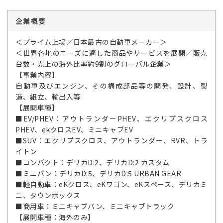
企業概要
＜プライム上場／日本最古の自動車メーカー＞
＜世界各地のニーズに適した商品やサービスを展開／販売
台数・売上の海外比率約9割のグローバル企業＞
【事業内容】
自動車及びエンジン、その構成部品等の開発、設計、製
造、組立、輸出入等
【展開車種】
■EV/PHEV：アウトランダーPHEV、エクリプスクロス
PHEV、ekクロスEV、ミニキャブEV
■SUV：エクリプスクロス、アウトランダー、RVR、トラ
イトン
■コンパクト：デリカD:2、デリカD:2 カスタム
■ミニバン：デリカD:5、デリカD:5 URBAN GEAR
■軽自動車：eKクロス、eKワゴン、eKスペース、デリカミ
ニ、タウンボックス
■商用車：ミニキャブバン、ミニキャブトラック
【展開車種：海外のみ】