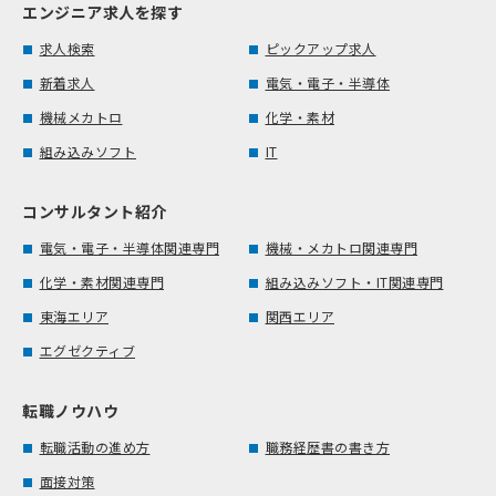
エンジニア求人を探す
求人検索
ピックアップ求人
新着求人
電気・電子・半導体
機械メカトロ
化学・素材
組み込みソフト
IT
コンサルタント紹介
電気・電子・半導体関連専門
機械・メカトロ関連専門
化学・素材関連専門
組み込みソフト・IT関連専門
東海エリア
関西エリア
エグゼクティブ
転職ノウハウ
転職活動の進め方
職務経歴書の書き方
面接対策