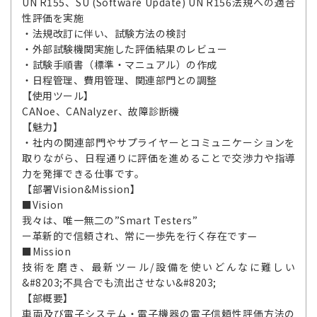
UN R155、SU (Software Update) UN R156法規への適合
性評価を実施
・法規改訂に伴い、試験方法の検討
・外部試験機関実施した評価結果のレビュー
・試験手順書（標準・マニュアル）の作成
・日程管理、費用管理、関連部門との調整
【使用ツール】
CANoe、CANalyzer、故障診断機
【魅力】
・社内の関連部門やサプライヤーとコミュニケーションを
取りながら、日程通りに評価を進めることで交渉力や指導
力を発揮できる仕事です。
【部署Vision&Mission】
■Vision
我々は、唯一無二の”Smart Testers”
ー革新的で信頼され、常に一歩先を行く存在です—
■Mission
技術を磨き、最新ツール/設備を使いどんなに難しい
&#8203;不具合でも流出させない&#8203;
【部概要】
車両及び電子システム・電子機器の電子信頼性評価方法の