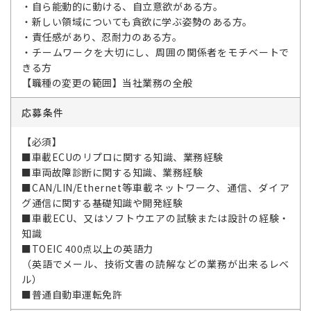
・自ら能動的に動ける、自立意欲がある方。
・新しい領域についても貪欲に学ぶ姿勢のある方。
・責任感があり、忍耐力のある方。
・チームワークを大切にし、周囲の関係者をモチベートで
きる方
【職種の変更の範囲】当社業務の全般
応募条件
【必須】
■車載ECUのリプロに関する知識、業務経験
■車両故障診断に関する知識、業務経験
■CAN/LIN/Ethernet等車載ネットワーク、通信、ダイア
グ通信に関する基礎知識や開発経験
■車載ECU、又はソフトウエアの試験または設計の経験・
知識
■TOEIC 400点以上の英語力
（英語でメール、技術文書の読解などの業務が出来るレベ
ル）
■普通自動車運転免許