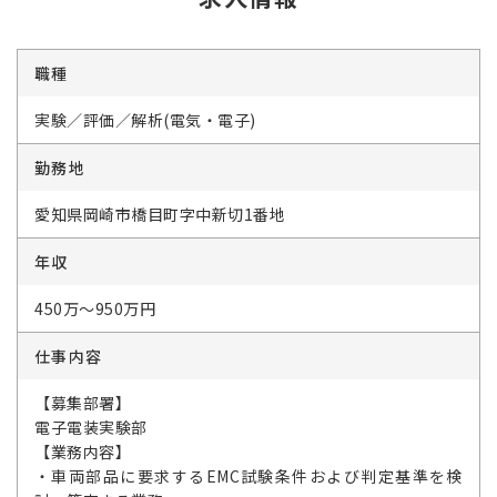
職種
実験／評価／解析(電気・電子)
勤務地
愛知県岡崎市橋目町字中新切1番地
年収
450万～950万円
仕事内容
【募集部署】
電子電装実験部
【業務内容】
・車両部品に要求するEMC試験条件および判定基準を検