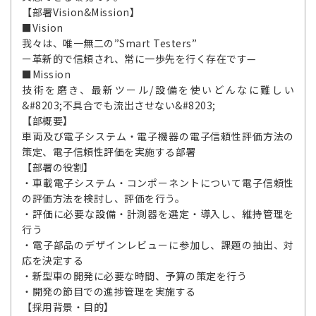
【部署Vision&Mission】
■Vision
我々は、唯一無二の”Smart Testers”
ー革新的で信頼され、常に一歩先を行く存在です—
■Mission
技術を磨き、最新ツール/設備を使いどんなに難しい
&#8203;不具合でも流出させない&#8203;
【部概要】
車両及び電子システム・電子機器の電子信頼性評価方法の
策定、電子信頼性評価を実施する部署
【部署の役割】
・車載電子システム・コンポーネントについて電子信頼性
の評価方法を検討し、評価を行う。
・評価に必要な設備・計測器を選定・導入し、維持管理を
行う
・電子部品のデザインレビューに参加し、課題の抽出、対
応を決定する
・新型車の開発に必要な時間、予算の策定を行う
・開発の節目での進捗管理を実施する
【採用背景・目的】