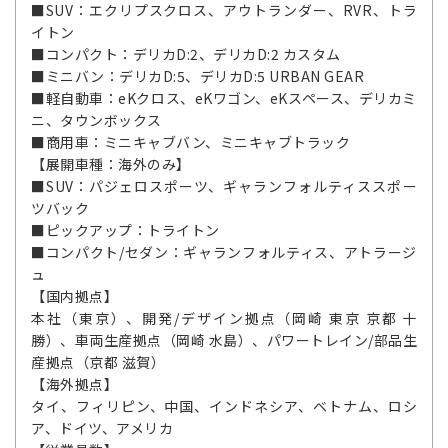
■SUV：エクリプスクロス、アウトランダー、RVR、トラ
イトン
■コンパクト：デリカD:2、デリカD:2 カスタム
■ミニバン：デリカD:5、デリカD:5 URBAN GEAR
■軽自動車：eKクロス、eKワゴン、eKスペース、デリカミ
ニ、タウンボックス
■商用車：ミニキャブバン、ミニキャブトラック
【展開車種：海外のみ】
■SUV：パジェロスポーツ、ギャランフォルティススポー
ツバック
■ピックアップ：トライトン
■コンパクト/セダン：ギャランフォルティス、アトラージ
ュ
【国内拠点】
本社（東京）、開発/デザイン拠点（岡崎 東京 京都 十
勝）、車両生産拠点（岡崎 水島）、パワートレイン/部品生
産拠点（京都 滋賀）
【海外拠点】
タイ、フィリピン、中国、インドネシア、ベトナム、ロシ
ア、ドイツ、アメリカ