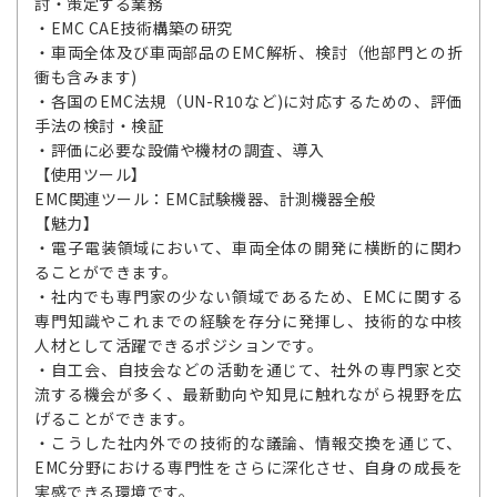
討・策定する業務
・EMC CAE技術構築の研究
・車両全体及び車両部品のEMC解析、検討（他部門との折
衝も含みます)
・各国のEMC法規（UN-R10など)に対応するための、評価
手法の検討・検証
・評価に必要な設備や機材の調査、導入
【使用ツール】
EMC関連ツール：EMC試験機器、計測機器全般
【魅力】
・電子電装領域において、車両全体の開発に横断的に関わ
ることができます。
・社内でも専門家の少ない領域であるため、EMCに関する
専門知識やこれまでの経験を存分に発揮し、技術的な中核
人材として活躍できるポジションです。
・自工会、自技会などの活動を通じて、社外の専門家と交
流する機会が多く、最新動向や知見に触れながら視野を広
げることができます。
・こうした社内外での技術的な議論、情報交換を通じて、
EMC分野における専門性をさらに深化させ、自身の成長を
実感できる環境です。