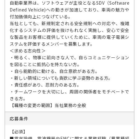
自動車業界は、ソフトウェアが主役となるSDV（Software
Defined Vehicle)への動きが加速しており、車両の魅力や
付加価値向上につなげている。
当社としても、新規制定される安全規制への対応や、複雑
化するシステムの評価を抜けもれなく実施し、安心で安全
な製品をお客様に提供していくために、車両の電子電装シ
ステムを評価するメンバーを募集します。
＜求める志向性＞
・明るく、物事に前向きな人で、自らコミュニケーション
を図ることに抵抗心を持たない方。
・自ら能動的に動ける、自立意欲がある方。
・新しい領域についても貪欲に学ぶ姿勢のある方。
・責任感があり、忍耐力のある方。
・チームワークを大切にし、周囲の関係者をモチベートで
きる方。
【職種の変更の範囲】当社業務の全般
応募条件
【必須】
■電気設備、電波機器やEMCに関する業務経験（異業種経