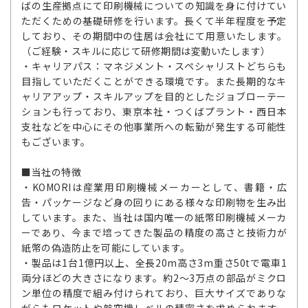
ばの生産拠点にて印刷機械についての知識を身に付けてい
ただくための基礎研修を行います。長くて半年程度を予定
しており、その期間中の住居は会社にて用意いたします。
（ご経験・スキルに応じて研修期間は変動いたします）
・キャリアパス：マネジメント・スペシャリストどちらも
目指していただくことができる環境です。また長期的なキ
ャリアアップ・スキルアップを目的としたジョブローテー
ションも行っており、東京本社・つくばプラント・西日本
支社などを中心にその他事業所への転勤が発生する可能性
もございます。
■当社の特徴
・KOMORIは産業用印刷機械メーカーとして、書籍・広
告・パッケージなど身の回りにある様々な印刷物を生み出
しています。また、当社は国内唯一の紙幣印刷機械メーカ
ーであり、今まで培ってきた製品の精度の高さと技術力が
紙幣の偽造防止を可能にしています。
・製品は1台1億円以上、全長20m高さ3m重さ50tで電車1
両分ほどの大きさになります。約2～3万点の部品がミクロ
ン単位の精度で組み付けられており、巨大サイズでありな