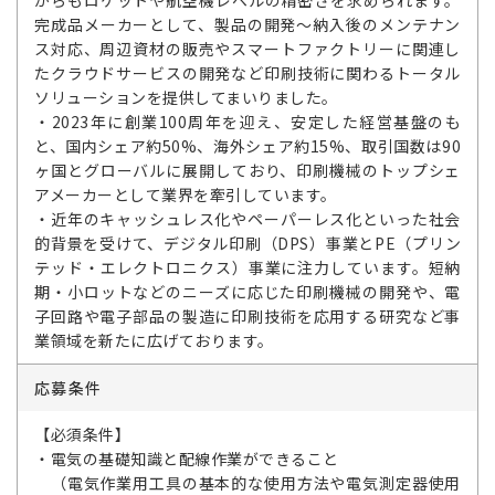
がらもロケットや航空機レベルの精密さを求められます。
完成品メーカーとして、製品の開発～納入後のメンテナン
ス対応、周辺資材の販売やスマートファクトリーに関連し
たクラウドサービスの開発など印刷技術に関わるトータル
ソリューションを提供してまいりました。
・2023年に創業100周年を迎え、安定した経営基盤のも
と、国内シェア約50%、海外シェア約15%、取引国数は90
ヶ国とグローバルに展開しており、印刷機械のトップシェ
アメーカーとして業界を牽引しています。
・近年のキャッシュレス化やペーパーレス化といった社会
的背景を受けて、デジタル印刷（DPS）事業とPE（プリン
テッド・エレクトロニクス）事業に注力しています。短納
期・小ロットなどのニーズに応じた印刷機械の開発や、電
子回路や電子部品の製造に印刷技術を応用する研究など事
業領域を新たに広げております。
応募条件
【必須条件】
・電気の基礎知識と配線作業ができること
（電気作業用工具の基本的な使用方法や電気測定器使用