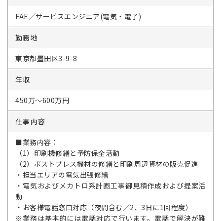
FAE／サービスエンジニア(電気・電子)
勤務地
東京都墨田区3-9-8
年収
450万～600万円
仕事内容
■業務内容：
（1）印刷機修繕と予防保全活動
（2）ポストプレス機材の修繕と印刷周辺資材の販売促進
・担当エリアの電気出張修繕
・電気およびメカトロ系計画工事御見積作成および提案活
動
・お客様電話窓口対応（夜間含む／2、3日に1回程度）
※業務は基本的には電話対応で行います。電話で解決が難