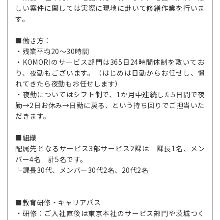
しい案件に関しては実際に現地に赴いて修繕作業を行いま
す。
■働き方：
・残業平均20～30時間
・KOMORIのサービス部門は365日24時間体制を敷いてお
り、夜勤もございます。（はじめは日勤からお任せし、慣
れてきたら夜勤もお任せします）
・夜勤についてはシフト制で、1か月中連続した5日間で夜
勤→2日お休み→日勤に戻る、という持ち回りでご担当いた
だきます。
■組織
配属先となるサービス3部サービス2課は 課長1名、メン
バー4名 計5名です。
└課長30代、メンバー30代2名、20代2名
■教育研修・キャリアパス
・研修：ご入社直後は東京本社のサービス部門や茨城つく