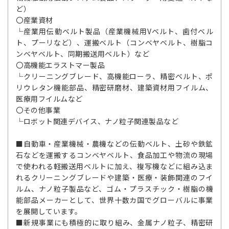
ど）
〇産業資材
└産業用伝動ベルト製品（産業機械用Vベルト、歯付ベル
ト、プーリなど）、運搬ベルト（コンベヤベルト、樹脂コ
ンベヤベルト、同期搬送用ベルト）など
〇高機能エラストマー製品
└クリーニングブレード、高機能ローラ、精密ベルト、ポ
リウレタン機能部品、精密研磨材、建築資材用フイルム、
医療用フイルムなど
〇その他事業
└ロボット関連デバイス、ナノ粒子関連製品など
■自動車・産業機械・農機などの伝動ベルト、土砂や鉄鉱
石などを運搬するコンベヤベルト、食品加工や物流の現場
で使われる軽搬送用ベルトに加え、複写機などに組み込ま
れるクリーニングブレードや建築・医療・装飾関連のフイ
ルム、ナノ粒子製品など、ゴム・プラスチック・樹脂の機
能部品メーカーとして、世界十数カ国でグローバルに事業
を展開しています。
■新規事業にも積極的に取り組み、金属ナノ粒子、精密研