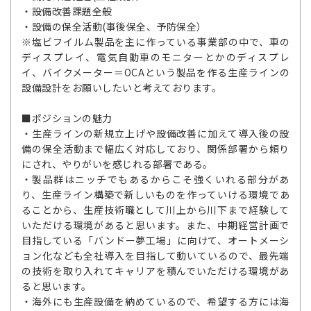
・設備改善課題全般
・設備の保全活動(事後保全、予防保全）
※塩ビフイルム製品を主に作っている事業部の中で、車の
ディスプレイ、電気自動車のモニターとかのディスプレ
イ、バイクメーター＝OCAという製品を作る生産ラインの
設備設計をお願いしたいと考えております。
■ポジションの魅力
・生産ラインの新規立上げや設備改善に加えて導入後の設
備の保全活動まで幅広く対応しており、関係部署から頼り
にされ、やりがいを感じれる部署である。
・製品群はニッチでもあるからこそ強くいれる部分があ
り、生産ライン構築で新しいものを作っていける環境であ
ることから、生産技術職として川上から川下まで経験して
いただける環境があると思います。また、中期経営計画で
目指している「バンドー夢工場」に向けて、オートメーシ
ョン化なども全社導入を目指して動いているので、最先端
の技術を取り入れてキャリアを積んでいただける環境があ
ると思います。
・海外にも生産設備を納めているので、希望する方には海