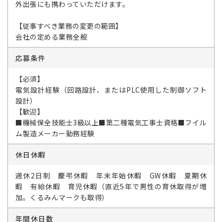
外出張にも携わっていただけます。
【従事すべき業務の変更の範囲】
会社の定める業務全般
応募条件
【必須】
電気設計経験（回路設計、またはPLC使用した制御ソフト
設計）
【歓迎】
■機械保全技能士3級以上■第二種電気工事士資格■フイル
ム製造メーカー勤務経験
休日休暇
週休2日制 慶弔休暇 年末年始休暇 GW休暇 夏期休
暇 有給休暇 育児休暇（直近5年で男性の育休取得が増
加。くるみんマークも取得）
年間休日数