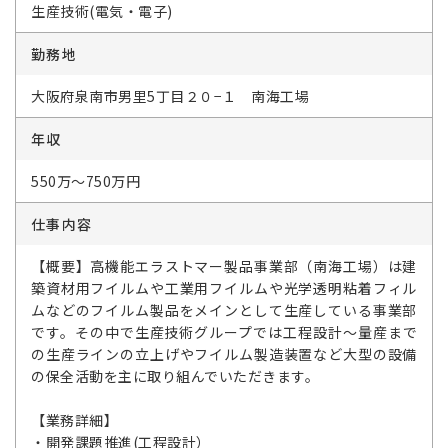
生産技術(電気・電子)
勤務地
大阪府泉南市男里5丁目２０−１ 南海工場
年収
550万～750万円
仕事内容
【概要】高機能エラストマー製品事業部（南海工場）は建
築資材用フイルムや工業用フイルムや光学透明粘着フィル
ムなどのフイルム製品をメインとして生産している事業部
です。その中で生産技術グループでは工程設計～量産まで
の生産ラインの立上げやフイルム製造装置など大型の設備
の保全活動を主に取り組んでいただきます。
【業務詳細】
・開発課題推進(工程設計）