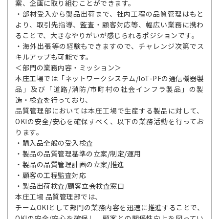
案、企画に取り組むことができます。
・部材受入から製品出荷まで、社内工程の品質管理はもと
より、取引先指導、監査・顧客対応等、幅広い業務に携わ
ることで、大きなやりがいが感じられるポジションです。
・海外出張等の経験もできますので、チャレンジ次第でス
キルアップも可能です。
＜部門の業務内容・ミッション＞
本庄工場では「ネットワークシステム/IoT-PFの通信機器製
品」及び「道路/消防/市町村の社会インフラ製品」の製
造・検査を行っており、
品質管理部においては本庄工場で生産する製品に対して、
OKIの安全/安心を確保すべく、以下の業務活動を行ってお
ります。
・購入品全般の受入検査
・製品の品質管理基準の立案/制定/運用
・製品の品質管理計画の立案/推進
・顧客の工程監査対応
・製品出荷検査/顧客立会検査窓口
本庄工場 品質管理部では、
チームOKIとして部門の業務内容を迅速に推進することで、
OKIの安全/安心を確保し、顧客との関係性向上を図ってい