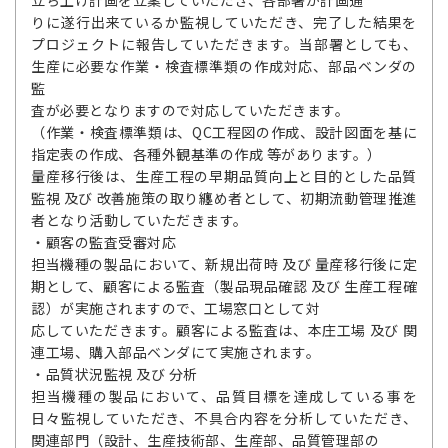
りに遂行出来ているか監視していただき、完了した結果を
プロジェクトに報告していただきます。当部署としても、
生産に必要な作業・検査標準類の作成対応、部品ベンダの
監
査が必要となりますので対応していただきます。
（作業・検査標準類は、QC工程図の作成、設計図面を基に
指定表の作成、各種外観基準の作成 等があります。）
量産移行後は、生産工程の早期品質向上と目的とした品質
監視 及び 改善施策の取り纏め者として、初期流動管理推進
者となり活動していただきます。
・顧客の監査受審対応
担当機種の製品において、新規出荷時 及び 量産移行後に定
期として、顧客による監査（製品現品確認 及び 生産工程確
認）が実施されますので、工場窓口として対
応していただきます。顧客による監査は、本庄工場 及び 関
連工場、購入部品ベンダにて実施されます。
・品質状況監視 及び 分析
担当機種の製品において、品質目標を達成している事を
日々監視していただき、不具合内容を分析していただき、
関連部門（設計、生産技術部、生産部、品質管理部の