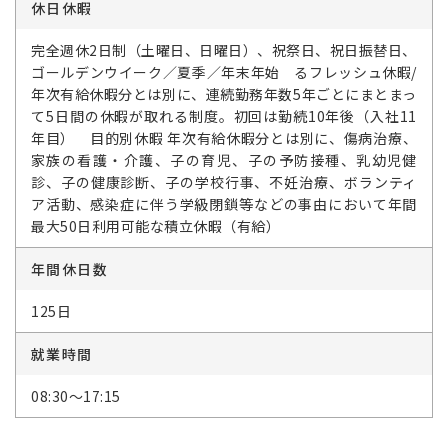
休日休暇
完全週休2日制（土曜日、日曜日）、祝祭日、祝日振替日、
ゴールデンウイーク／夏季／年末年始 るフレッシュ休暇/
年次有給休暇分とは別に、連続勤務年数5年ごとにまとまっ
て5日間の休暇が取れる制度。初回は勤続10年後（入社11
年目） 目的別休暇 年次有給休暇分とは別に、傷病治療、
家族の看護・介護、子の育児、子の予防接種、乳幼児健
診、子の健康診断、子の学校行事、不妊治療、ボランティ
ア活動、感染症に伴う学級閉鎖等などの事由において年間
最大50日利用可能な積立休暇（有給）
年間休日数
125日
就業時間
08:30～17:15