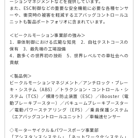
ーションマネジメントなどを提供しています。
また、ESC制御などの重要な安全機能に必要な各種センサ
ーや、衝突時の被害を軽減するエアバッグコントロールユ
ニットも製品ポートフォリオに含まれています。
＜ビークルモーション事業部の強み＞
1．車体制御における広範な知見 2．自社テストコースの
保有 3．最先端の工場設備
4．数多くの世界初の技術 5．世界レベルでの車社会への
貢献
＜製品例＞
ビークルモーションマネジメント／アンチロック・ブレー
キ・システム（ABS）／トラクション・コントロール・シ
ステム（TCS）／横滑り防止装置（ESC）／iBooster（電
動ブレーキブースター）／バキュームブレーキブースター
／電動パワーステアリング（EPS）／乗員保護システム
（エアバッグコントロールユニット）／車輪速センサー
◇モーターサイクル＆パワースポーツ事業部
「アシスタンスシステム」「ネットワーク化システム」