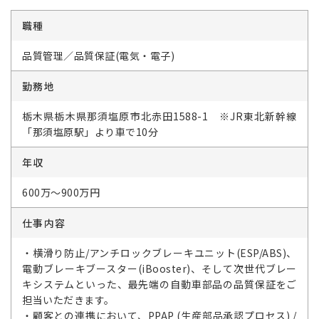
職種
品質管理／品質保証(電気・電子)
勤務地
栃木県栃木県那須塩原市北赤田1588-1 ※JR東北新幹線
「那須塩原駅」より車で10分
年収
600万～900万円
仕事内容
・横滑り防止/アンチロックブレーキユニット(ESP/ABS)、
電動ブレーキブースター(iBooster)、そして次世代ブレー
キシステムといった、最先端の自動車部品の品質保証をご
担当いただきます。
・顧客との連携において、PPAP (生産部品承認プロセス) /