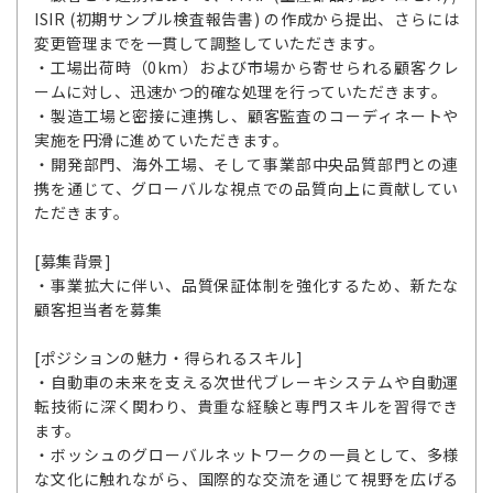
ISIR (初期サンプル検査報告書) の作成から提出、さらには
変更管理までを一貫して調整していただきます。
・工場出荷時（0km）および市場から寄せられる顧客クレ
ームに対し、迅速かつ的確な処理を行っていただきます。
・製造工場と密接に連携し、顧客監査のコーディネートや
実施を円滑に進めていただきます。
・開発部門、海外工場、そして事業部中央品質部門との連
携を通じて、グローバルな視点での品質向上に貢献してい
ただきます。
[募集背景]
・事業拡大に伴い、品質保証体制を強化するため、新たな
顧客担当者を募集
[ポジションの魅力・得られるスキル]
・自動車の未来を支える次世代ブレーキシステムや自動運
転技術に深く関わり、貴重な経験と専門スキルを習得でき
ます。
・ボッシュのグローバルネットワークの一員として、多様
な文化に触れながら、国際的な交流を通じて視野を広げる