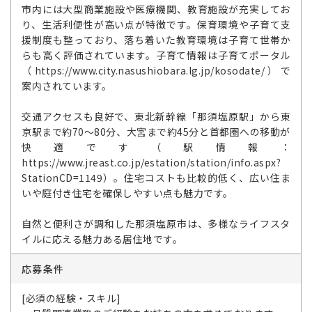
市内には大型商業施設や医療機関、教育施設が充実してお
り、生活利便性が高い点が特徴です。保育環境や子育て支
援制度も整っており、落ち着いた教育環境は子育て世帯か
らも高く評価されています。子育て情報は子育てポータル
（https://www.city.nasushiobara.lg.jp/kosodate/）で
案内されています。
交通アクセスも良好で、東北新幹線「那須塩原駅」から東
京駅まで約70～80分、大宮まで約45分と首都圏への移動が
快適です（駅情報：
https://www.jreast.co.jp/estation/station/info.aspx?
StationCD=1149）。住宅コストも比較的低く、広い住ま
いや庭付き住宅を確保しやすい点も魅力です。
自然と便利さが調和した那須塩原市は、多様なライフスタ
イルに応える魅力ある居住地です。
応募条件
[必須の経験・スキル]