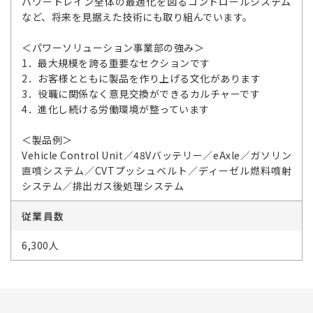
パワートレイン全体の最適化を図るコントロールシステム
など、将来を見据えた技術にも取り組んでいます。
＜パワーソリューション事業部の強み＞
1．最大規模を誇る重要なセクションです
2．お客様とともに製品を作り上げる文化があります
3．役職に関係なく意見交換ができるカルチャーです
4．進化し続ける労働環境が整っています
＜製品例＞
Vehicle Control Unit／48Vバッテリー／eAxle／ガソリン
直噴システム／CVTプッシュベルト／ディーゼル燃料噴射
システム／排出ガス後処理システム
従業員数
6,300人