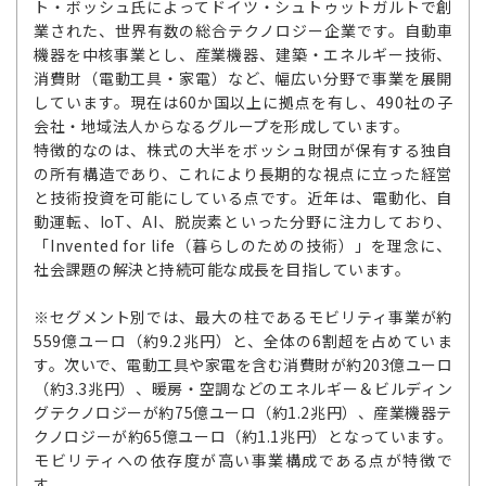
ト・ボッシュ氏によってドイツ・シュトゥットガルトで創
業された、世界有数の総合テクノロジー企業です。自動車
機器を中核事業とし、産業機器、建築・エネルギー技術、
消費財（電動工具・家電）など、幅広い分野で事業を展開
しています。現在は60か国以上に拠点を有し、490社の子
会社・地域法人からなるグループを形成しています。
特徴的なのは、株式の大半をボッシュ財団が保有する独自
の所有構造であり、これにより長期的な視点に立った経営
と技術投資を可能にしている点です。近年は、電動化、自
動運転、IoT、AI、脱炭素といった分野に注力しており、
「Invented for life（暮らしのための技術）」を理念に、
社会課題の解決と持続可能な成長を目指しています。
※セグメント別では、最大の柱であるモビリティ事業が約
559億ユーロ（約9.2兆円）と、全体の6割超を占めていま
す。次いで、電動工具や家電を含む消費財が約203億ユーロ
（約3.3兆円）、暖房・空調などのエネルギー＆ビルディン
グテクノロジーが約75億ユーロ（約1.2兆円）、産業機器テ
クノロジーが約65億ユーロ（約1.1兆円）となっています。
モビリティへの依存度が高い事業構成である点が特徴で
す。