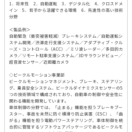
1．将来性 2．自動運転 3．デジタル化 4．クロスドメ
イン 5．若手から活躍できる環境 6．先進性の高い技術
分野
＜製品例＞
自動緊急（衝突被害軽減）ブレーキシステム／自動運転シ
ステム開発／渋滞走行支援システム／アダプティブ・クル
ーズ・コントロール（ACC）／ミリ波レーダー／多目的カ
メラ／リモート駐車支援システム／3Dサラウンドビュー／
超音波センサー／近距離カメラ
◇ビークルモーション事業部
ビークルモーションマネジメント、ブレーキ、ステアリン
グ、乗員安全システム、ビークルダイナミクスセンサーの5
つの技術領域で構成されており、自動車の制御や安全性に
関わる機能を開発しています。
車体制御の分野では、「止まる」機能を担うブレーキブー
スター、事故を未然に防ぐ横滑り防止装置（ESC）、「曲
がる」機能を担う電動パワーステアリング、車体制御を統
合的に管理するソフトウェアパッケージであるビークルモ