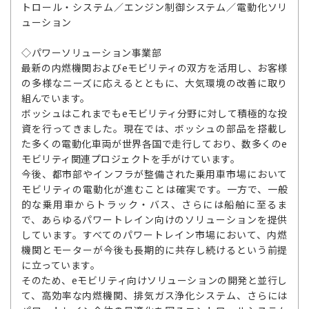
トロール・システム／エンジン制御システム／電動化ソリ
ューション
◇パワーソリューション事業部
最新の内燃機関およびeモビリティの双方を活用し、お客様
の多様なニーズに応えるとともに、大気環境の改善に取り
組んでいます。
ボッシュはこれまでもeモビリティ分野に対して積極的な投
資を行ってきました。現在では、ボッシュの部品を搭載し
た多くの電動化車両が世界各国で走行しており、数多くのe
モビリティ関連プロジェクトを手がけています。
今後、都市部やインフラが整備された乗用車市場において
モビリティの電動化が進むことは確実です。一方で、一般
的な乗用車からトラック・バス、さらには船舶に至るま
で、あらゆるパワートレイン向けのソリューションを提供
しています。すべてのパワートレイン市場において、内燃
機関とモーターが今後も長期的に共存し続けるという前提
に立っています。
そのため、eモビリティ向けソリューションの開発と並行し
て、高効率な内燃機関、排気ガス浄化システム、さらには