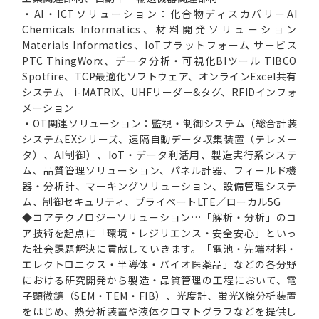
・AI・ICTソリューション：化合物ディスカバリーAI
Chemicals Informatics、材料開発ソリューション
Materials Informatics、IoTプラットフォーム サービス
PTC ThingWorx、データ分析・可視化BIツール TIBCO
Spotfire、TCP最適化ソフトウェア、オンラインExcel共有
システム i-MATRIX、UHFリーダー&タグ、RFIDインフォ
メーション
・OT関連ソリューション：監視・制御システム（総合計装
システムEXシリーズ、遠隔自動データ収集装置（テレメー
タ）、AI制御）、IoT・データ利活用、製造実行系システ
ム、品質管理ソリューション、パネル計器、フィールド機
器・分析計、マーキングソリューション、設備管理システ
ム、制御セキュリティ、プライベートLTE／ローカル5G
◆コアテクノロジーソリューション…「解析・分析」のコ
ア技術を起点に「環境・レジリエンス・安全安心」といっ
た社会課題解決に貢献していきます。「電池・先端材料・
エレクトロニクス・半導体・バイオ医薬品」などの各分野
における研究開発から製造・品質管理の工程において、電
子顕微鏡（SEM・TEM・FIB）、光度計、蛍光X線分析装置
をはじめ、熱分析装置や液体クロマトグラフなどを提供し