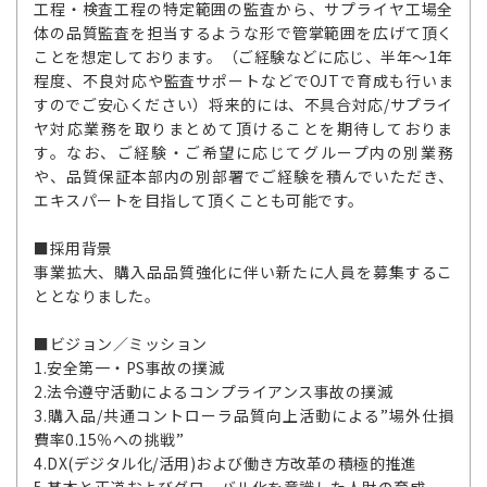
工程・検査工程の特定範囲の監査から、サプライヤ工場全
体の品質監査を担当するような形で管掌範囲を広げて頂く
ことを想定しております。（ご経験などに応じ、半年～1年
程度、不良対応や監査サポートなどでOJTで育成も行いま
すのでご安心ください）将来的には、不具合対応/サプライ
ヤ対応業務を取りまとめて頂けることを期待しておりま
す。なお、ご経験・ご希望に応じてグループ内の別業務
や、品質保証本部内の別部署でご経験を積んでいただき、
エキスパートを目指して頂くことも可能です。
■採用背景
事業拡大、購入品品質強化に伴い新たに人員を募集するこ
ととなりました。
■ビジョン／ミッション
1.安全第一・PS事故の撲滅
2.法令遵守活動によるコンプライアンス事故の撲滅
3.購入品/共通コントローラ品質向上活動による”場外仕損
費率0.15％への挑戦”
4.DX(デジタル化/活用)および働き方改革の積極的推進