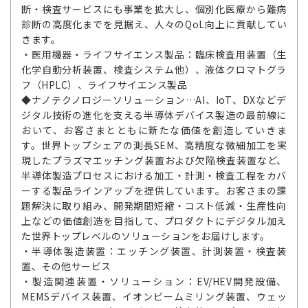
断・検査サービスにも事業を拡大し、個別化医療から難病
診断の高度化までを見据え、人々のQoL向上に貢献してい
きます。
・医用機器・ライフサイエンス製品：臨床検査用装置（生
化学自動分析装置、検査システム他）、液体クロマトグラ
フ（HPLC）、ライフサイエンス製品
◆ナノテクノロジーソリューション…AI、IoT、DXなどデ
ジタル技術の進化を支える半導体デバイス製造の最前線に
おいて、お客さまとともに新たな価値を創造していきま
す。世界トップシェアの測長SEM、高精度な微細加工を実
現したプラズマエッチング装置および欠陥検査装置など、
半導体製造プロセスにおける加工・計測・検査工程をカバ
ーする製品ラインアップを提供しています。お客さまの課
題解決に取り組み、開発期間短縮・コスト低減・生産性向
上などの価値創造を目指して、プロダクトにデジタル加え
た世界トップレベルのソリューションをお届けします。
・半導体製造装置：エッチング装置、計測装置・検査装
置、その他サービス
・製造関連装置・ソリューション：EV/HEV開発設備、
MEMSデバイス装置、イオンビームミリング装置、ウェッ