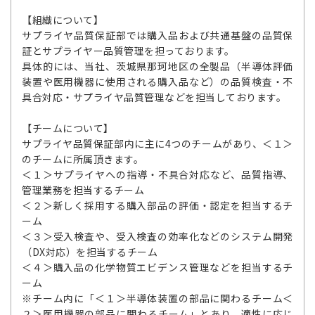
【組織について】
サプライヤ品質保証部では購入品および共通基盤の品質保
証とサプライヤー品質管理を担っております。
具体的には、当社、茨城県那珂地区の全製品（半導体評価
装置や医用機器に使用される購入品など）の品質検査・不
具合対応・サプライヤ品質管理などを担当しております。
【チームについて】
サプライヤ品質保証部内に主に4つのチームがあり、＜１＞
のチームに所属頂きます。
＜１＞サプライヤへの指導・不具合対応など、品質指導、
管理業務を担当するチーム
＜２＞新しく採用する購入部品の評価・認定を担当するチ
ーム
＜３＞受入検査や、受入検査の効率化などのシステム開発
（DX対応）を担当するチーム
＜４＞購入品の化学物質エビデンス管理などを担当するチ
ーム
※チーム内に「＜１＞半導体装置の部品に関わるチーム＜
２＞医用機器の部品に関わるチーム」とあり、適性に応じ