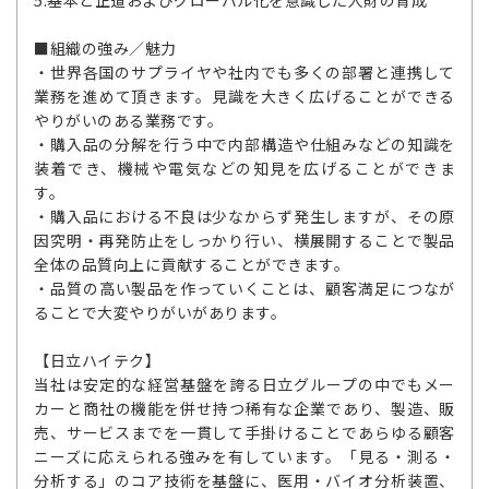
5.基本と正道およびグローバル化を意識した人財の育成
■組織の強み／魅力
・世界各国のサプライヤや社内でも多くの部署と連携して
業務を進めて頂きます。見識を大きく広げることができる
やりがいのある業務です。
・購入品の分解を行う中で内部構造や仕組みなどの知識を
装着でき、機械や電気などの知見を広げることができま
す。
・購入品における不良は少なからず発生しますが、その原
因究明・再発防止をしっかり行い、横展開することで製品
全体の品質向上に貢献することができます。
・品質の高い製品を作っていくことは、顧客満足につなが
ることで大変やりがいがあります。
【日立ハイテク】
当社は安定的な経営基盤を誇る日立グループの中でもメー
カーと商社の機能を併せ持つ稀有な企業であり、製造、販
売、サービスまでを一貫して手掛けることであらゆる顧客
ニーズに応えられる強みを有しています。「見る・測る・
分析する」のコア技術を基盤に、医用・バイオ分析装置、