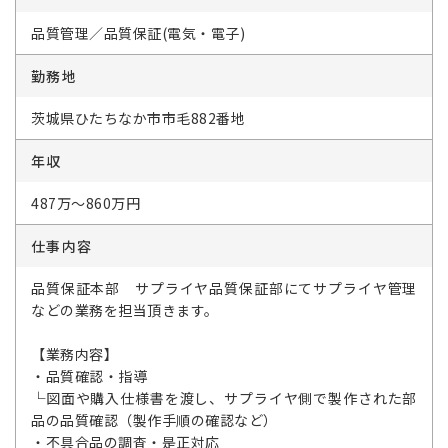
品質管理／品質保証(電気・電子)
勤務地
茨城県ひたちなか市市毛882番地
年収
487万～860万円
仕事内容
品質保証本部 サプライヤ品質保証部にてサプライヤ管理
などの業務を担当頂きます。
【業務内容】
・品質確認・指導
└図面や購入仕様書を渡し、サプライヤ側で製作された部
品の品質確認（製作手順の確認など）
・不具合品の調査・是正対応