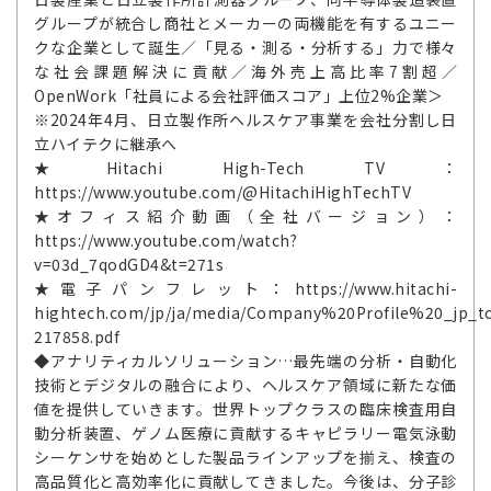
グループが統合し商社とメーカーの両機能を有するユニー
クな企業として誕生／「見る・測る・分析する」力で様々
な社会課題解決に貢献／海外売上高比率7割超／
OpenWork「社員による会社評価スコア」上位2%企業＞
※2024年4月、日立製作所ヘルスケア事業を会社分割し日
立ハイテクに継承へ
★Hitachi High-Tech TV：
https://www.youtube.com/@HitachiHighTechTV
★オフィス紹介動画（全社バージョン）：
https://www.youtube.com/watch?
v=03d_7qodGD4&t=271s
★電子パンフレット：https://www.hitachi-
hightech.com/jp/ja/media/Company%20Profile%20_jp_t
217858.pdf
◆アナリティカルソリューション…最先端の分析・自動化
技術とデジタルの融合により、ヘルスケア領域に新たな価
値を提供していきます。世界トップクラスの臨床検査用自
動分析装置、ゲノム医療に貢献するキャピラリー電気泳動
シーケンサを始めとした製品ラインアップを揃え、検査の
高品質化と高効率化に貢献してきました。今後は、分子診