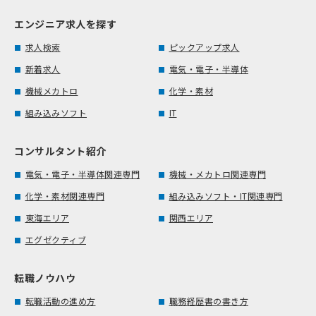
エンジニア求人を探す
求人検索
ピックアップ求人
新着求人
電気・電子・半導体
機械メカトロ
化学・素材
組み込みソフト
IT
コンサルタント紹介
電気・電子・半導体関連専門
機械・メカトロ関連専門
化学・素材関連専門
組み込みソフト・IT関連専門
東海エリア
関西エリア
エグゼクティブ
転職ノウハウ
転職活動の進め方
職務経歴書の書き方