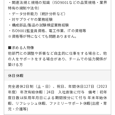
・関連法規と規格の知識（ISO9001などの品質規格・業界
特有の規制や法令）
・データ分析能力（統計分析など）
・対サプライヤの業務経験
・構成部品/製品の試験検証業務経験
・ISO9001監査員資格、電工作業、ITの資格等
※資格等が特になくても問題ありません。
■求める人物像
他部門との調整や折衝など自主的に仕事をする場合と、他
の人をサポートをする場合があり、チームでの協力関係が
築ける方
休日休暇
完全週休2日制（土・日）、祝日、年間休日127日（2023
年度） 年次有給休暇：24日 入社直後に付与 備考：初年
度日数は採用年月日による期間按分にて付与 年末年始休
暇、リフレッシュ休暇、ファミリーサポート休暇(出産・育
児・介護等)