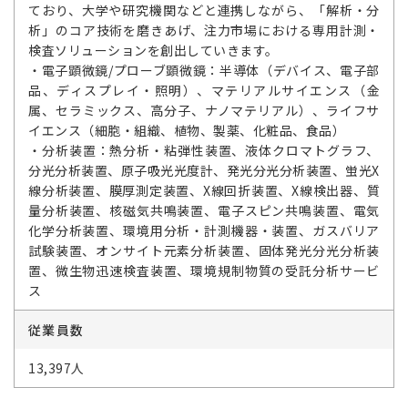
ており、大学や研究機関などと連携しながら、「解析・分
析」のコア技術を磨きあげ、注力市場における専用計測・
検査ソリューションを創出していきます。
・電子顕微鏡/プローブ顕微鏡：半導体（デバイス、電子部
品、ディスプレイ・照明）、マテリアルサイエンス（金
属、セラミックス、高分子、ナノマテリアル）、ライフサ
イエンス（細胞・組織、植物、製薬、化粧品、食品）
・分析装置：熱分析・粘弾性装置、液体クロマトグラフ、
分光分析装置、原子吸光光度計、発光分光分析装置、蛍光X
線分析装置、膜厚測定装置、X線回折装置、X線検出器、質
量分析装置、核磁気共鳴装置、電子スピン共鳴装置、電気
化学分析装置、環境用分析・計測機器・装置、ガスバリア
試験装置、オンサイト元素分析装置、固体発光分光分析装
置、微生物迅速検査装置、環境規制物質の受託分析サービ
ス
従業員数
13,397人