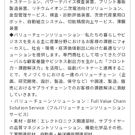
トステーション、パワーデバイス検査装置、プリント基板
製造装置、リチウムイオン二次電池向けソリューション、
金型管理サービス、検査・診断評価装置、次世代産業用ロ
ボット、自動組立システム、切削精度向上サービス、薄膜
装置
◆バリューチェーンソリューション…私たちの暮らしやビ
ジネスを支える主に産業分野におけるお客様の課題にフォ
ーカスし、社会・環境・経済価値創出に向けた最適なソリ
ューションを提供します。専門商社として培ってきたグロ
ーバルな顧客基盤やビジネス創出力を生かした「フロント
力・課題解決力」を活用し、協創パートナーと連携するこ
とで、モノづくりにおける一連のバリューチェーン（企
画、研究開発、設計、製造、保守など）や調達、製造、販
売におけるサプライチェーンでのお客様の課題解決に貢献
していきます。
・バリューチェーンソリューション：Full Value Chain
Solution Service（フルバリューチェーンソリューション
サービス）
・素材・部材：エレクトロニクス関連部材、サプライヤー
の品質マネジメントソリューション、機能化学品その他、
工業関連部材、自動車・輸送機器関連部材