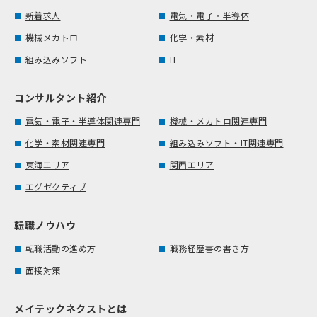
新着求人
電気・電子・半導体
機械メカトロ
化学・素材
組み込みソフト
IT
コンサルタント紹介
電気・電子・半導体関連専門
機械・メカトロ関連専門
化学・素材関連専門
組み込みソフト・IT関連専門
東海エリア
関西エリア
エグゼクティブ
転職ノウハウ
転職活動の進め方
職務経歴書の書き方
面接対策
メイテックネクストとは