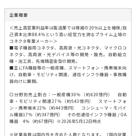
企業概要
＜売上高営業利益率は製造業では脅威の20％以上を確保/自
己資本比率88.4％という高い経営力を誇るプライム上場の
コネクタ専業メーカー＞
■電子機器用コネクタ、高周波・光コネクタ、マイクロコ
ネクタ、高周波・光デバイス等の開発・販売。自動組立
機・治工具、先端精密金型の開発。
■主にFA機器等の一般産機、スマートフォン・携帯端末向
け、自動車・モビリティ関連、通信インフラ機器・事務機
器向けに展開。
◎分野別売上割合：一般産機30％（約620憶円） 自動
車・モビリティ関連27％（約543憶円） スマートフォ
ン・携帯端末22％（約443憶円） コンシューマ・モバイ
ル機器17％（約347憶円） その他通信インフラ機器 / OA
機器 4％（約67億円）※2026年5月12日時点
※従業員数は国内外を含めた人数となります。（国内従業