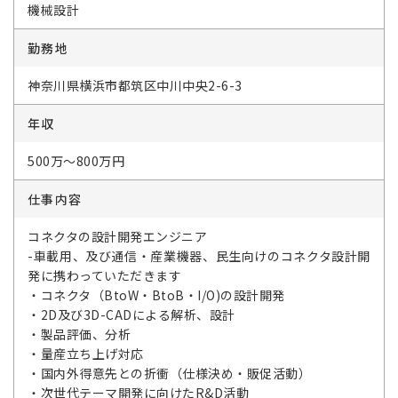
機械設計
勤務地
神奈川県横浜市都筑区中川中央2-6-3
年収
500万～800万円
仕事内容
コネクタの設計開発エンジニア
-車載用、及び通信・産業機器、民生向けのコネクタ設計開
発に携わっていただきます
・コネクタ（BtoW・BtoB・I/O)の設計開発
・2D及び3D-CADによる解析、設計
・製品評価、分析
・量産立ち上げ対応
・国内外得意先との折衝（仕様決め・販促活動）
・次世代テーマ開発に向けたR&D活動