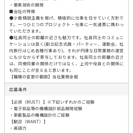
・要素技術の開発
■会社の特徴
●少数精鋭主義を掲げ、積極的に仕事を任せていく方針で
す。一つひとつのプロジェクト・仕事に一気通貫に携わっ
ていただきます。
●社員同士の距離の近さも魅力です。社員同士のコミュニ
ケーションは良く(創立記念式典・パーティー、運動会、社
内旅行はじめ各種行事あり)、それが円滑な日常業務の運営
にも少なからず寄与しております。社員同士の距離の近さ
は、同僚同輩の関係だけではなく、上司や役員との関係に
も同じことが言えると思います。
【職種の変更の範囲】当社業務全般
応募条件
【必須（MUST）】※下記いずれかのご経験
・電子部品等の機構設計部品開発経験
・車載製品の機構設計のご経験
【歓迎（WANT）】
・英語力