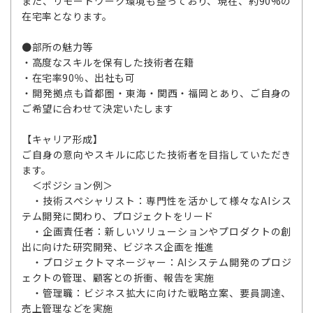
また、リモートワーク環境も整っており、現在、約90%の
在宅率となります。
●部所の魅力等
・高度なスキルを保有した技術者在籍
・在宅率90％、出社も可
・開発拠点も首都圏・東海・関西・福岡とあり、ご自身の
ご希望に合わせて決定いたします
【キャリア形成】
ご自身の意向やスキルに応じた技術者を目指していただき
ます。
＜ポジション例＞
・技術スペシャリスト：専門性を活かして様々なAIシス
テム開発に関わり、プロジェクトをリード
・企画責任者：新しいソリューションやプロダクトの創
出に向けた研究開発、ビジネス企画を推進
・プロジェクトマネージャー：AIシステム開発のプロジ
ェクトの管理、顧客との折衝、報告を実施
・管理職：ビジネス拡大に向けた戦略立案、要員調達、
売上管理などを実施