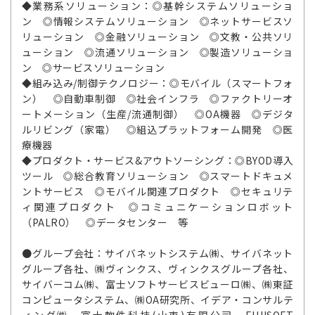
◆業務系ソリューション：◎基幹システムソリューショ
ン ◎情報システムソリューション ◎ネットサービスソ
リューション ◎金融ソリューション ◎文教・公共ソリ
ューション ◎流通ソリューション ◎製造ソリューショ
ン ◎サービスソリューション
◆組み込み/制御テクノロジー：◎モバイル（スマートフォ
ン） ◎自動車制御 ◎社会インフラ ◎ファクトリーオ
ートメーション（生産/流通制御） ◎OA機器 ◎デジタ
ルリビング（家電） ◎組込プラットフォーム開発 ◎医
療機器
◆プロダクト・サービス&アウトソーシング：◎BYOD導入
ツール ◎総合教育ソリューション ◎スマートドキュメ
ントサービス ◎モバイル関連プロダクト ◎セキュリテ
ィ関連プロダクト ◎コミュニケーションロボット
（PALRO） ◎データセンター 等
●グループ会社：サイバネットシステム㈱、サイバネット
グループ各社、㈱ヴィンクス、ヴィンクスグループ各社、
サイバーコム㈱、富士ソフトサービスビューロ㈱、㈱東証
コンピュータシステム、㈱OA研究所、イデア・コンサルテ