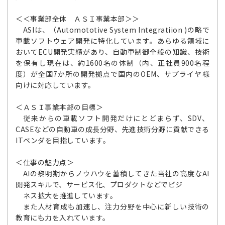
＜＜事業部全体 ＡＳＩ事業本部＞＞
ASIは、（Automototive System Integratiion )の略で
車載ソフトウェア開発に特化しています。あらゆる領域に
おいてECU開発実績があり、自動車制御全般の知識、技術
を保有し現在は、約1600名の体制（内、正社員900名程
度）が全国7か所の開発拠点で国内のOEM、サプライヤ様
向けに対応しています。
＜ＡＳＩ事業本部の目標＞
従来からの車載ソフト開発だけにとどまらず、SDV、
CASEなどの自動車の成長分野、先進技術分野に貢献できる
ITベンダを目指しています。
＜仕事の魅力点＞
AIの黎明期からノウハウを蓄積してきた当社の高度なAI
開発スキルで、サービス化、プロダクトなどでビジ
ネス拡大を推進しています。
また人材育成も加速し、注力分野を中心に新しい技術の
教育にも力を入れています。