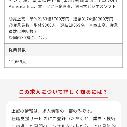
ィング㈱、富士軟件科技(山東)有限公司、FUJISOFT
America Inc.、富士ソフト企画㈱、㈱日本ビジネスソフト
◎売上高：単体2163憶7700万円 連結3174憶8200万円
◎従業員数：単体9806人 連結19669名 ※売上高、従業
員数は連結数字
◎国内30拠点、台北
従業員数
19,669人
この求人について詳しく知るには？
上記の情報は、求人情報の一部のみです。
転職支援サービスにご登録いただくと、業界・技術
に精通した専門のコンサルタントから、
より具体的