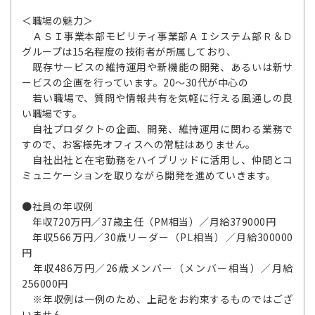
＜職場の魅力＞
ＡＳＩ事業本部モビリティ事業部ＡＩシステム部Ｒ＆Ｄ
グループは15名程度の技術者が所属しており、
既存サービスの維持運用や新機能の開発、あるいは新サ
ービスの企画を行っています。20～30代が中心の
若い職場で、質問や情報共有を気軽に行える風通しの良
い職場です。
自社プロダクトの企画、開発、維持運用に関わる業務で
すので、お客様先オフィスへの常駐はありません。
自社出社と在宅勤務をハイブリッドに活用し、仲間とコ
ミュニケーションを取りながら開発を進めていきます。
●社員の年収例
年収720万円／37歳主任（PM相当）／月給379000円
年収566万円／30歳リーダー（PL相当）／月給300000
円
年収486万円／26歳メンバー（メンバー相当）／月給
256000円
※年収例は一例のため、上記をお約束するものではござ
いません。