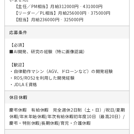
【主任／PM相当】月給312000円‐431000円
【リーダー／PL相当】月給256000円‐375000円
【担当】月給236000円‐325000円
応募条件
【必須】
■AI開発、研究の経験（特に画像認識）
【歓迎】
・自律動作マシン（AGV、ドローンなど）の開発経験
・ROS/ROS2を利用した開発経験
・JDLA E資格
休日休暇
慶弔休暇 有給休暇 完全週休2日制（土・日）/祝日/夏期
休暇/年末年始休暇/年次有給休暇初年度10日（最高20日）/
慶弔・特別休暇/長期休暇/育児・介護休暇