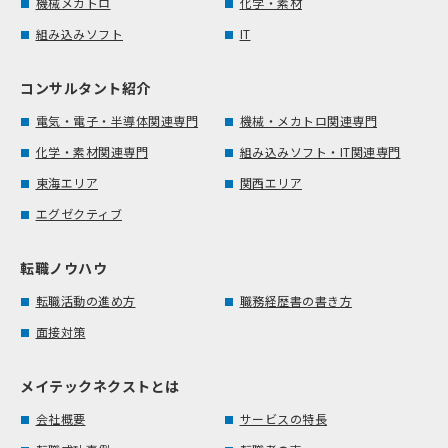
機械メカトロ
化学・素材
組み込みソフト
IT
コンサルタント紹介
電気・電子・半導体関連専門
機械・メカトロ関連専門
化学・素材関連専門
組み込みソフト・IT関連専門
東海エリア
関西エリア
エグゼクティブ
転職ノウハウ
転職活動の進め方
職務経歴書の書き方
面接対策
メイテックネクストとは
会社概要
サービスの特長