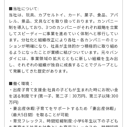
■当社について:
当社は、玩具、カプセルトイ、カード、菓子、食品、アパ
レル、景品、文具などを取り扱っております。カンパニー
制を導入しており、3つのカンパニーがそれぞれ戦略を立案
してスピーディーに事業を進めていく体制へと移行してい
ます。分社化と組織改正により各社・各カンパニーのミッ
ションが明確になり、社員が主体的かつ積極的に取り組め
るようになったことが業績に結びついています。元々バン
ダイには、事業領域の拡大とともに新しい組織を生み出
し、それぞれの組織が独自に成長することでグループとし
て発展してきた歴史があります。
■働く環境：
・出産子育て支援金:社員の子どもが生まれた時にお祝い金
を送る制度です(第一子、第二子：30万円、第三子以降:300
万円)
・妻出産休暇:子育てをサポートするため「妻出産休暇」
（最大5日間）を取ることが可能
・育児フレックス、時間短縮制度:小学6年生以下の子ども