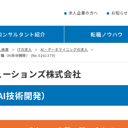
求人企業の方へ
お知ら
コンサルタント紹介
転職ノウハウ
人検索
ITの求人
AI・データマイニングの求人
I技術開発） (No.0261379)
ューションズ株式会社
AI技術開発）