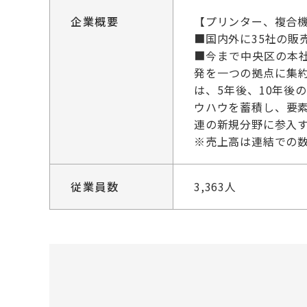
企業概要
【プリンター、複合
■国内外に35社の販
■今まで中央区の本
発を一つの拠点に集
は、5年後、10年
ウハウを蓄積し、要
連の新規分野に参入
※売上高は連結での
従業員数
3,363人