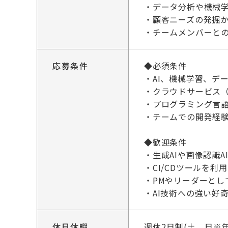
・データ分析や機械
・顧客ニーズの発掘
・チームメンバーと
応募条件
◆必須条件
・AI、機械学習、デ
・クラウドサービス（A
・プログラミング言語（
・チームでの開発経
◆歓迎条件
・生成AIや画像認識A
・CI/CDツールを利
・PMやリーダーとし
・AI技術への強い好
休日休暇
週休2日制(土、日※