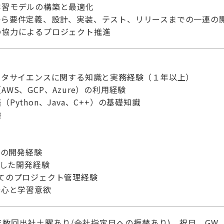
学習モデルの構築と最適化
から要件定義、設計、実装、テスト、リリースまでの一連の
の協力によるプロジェクト推進
ータサイエンスに関する知識と実務経験（１年以上）
WS、GCP、Azure）の利用経験
Python、Java、C++）の基礎知識
験
Iの開発経験
用した開発経験
てのプロジェクト管理経験
奇心と学習意欲
年数回出社土曜あり/会社指定日への振替あり)、祝日、G