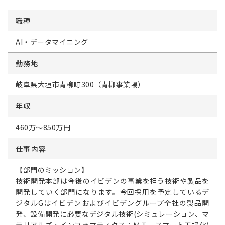
職種
AI・データマイニング
勤務地
岐阜県大垣市青柳町300（青柳事業場）
年収
460万～850万円
仕事内容
【部門のミッション】
技術開発本部は今後のイビデンの事業を担う技術や製品を
開発していく部門になります。今回採用を予定しているデ
ジタルGはイビデンおよびイビデングループ全社の製品開
発、設備開発に必要なデジタル技術(シミュレーション、マ
テリアルズ・インフォマティクス；ＭＩ、スマート工場化)