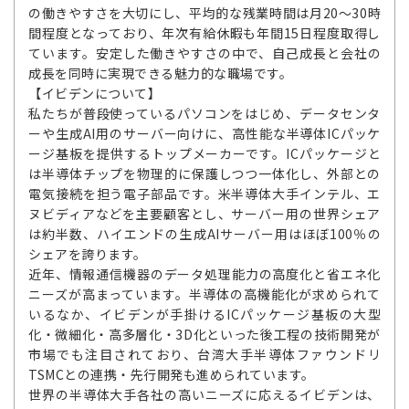
の働きやすさを大切にし、平均的な残業時間は月20～30時
間程度となっており、年次有給休暇も年間15日程度取得し
ています。安定した働きやすさの中で、自己成長と会社の
成長を同時に実現できる魅力的な職場です。
【イビデンについて】
私たちが普段使っているパソコンをはじめ、データセンタ
ーや生成AI用のサーバー向けに、高性能な半導体ICパッケ
ージ基板を提供するトップメーカーです。ICパッケージと
は半導体チップを物理的に保護しつつ一体化し、外部との
電気接続を担う電子部品です。米半導体大手インテル、エ
ヌビディアなどを主要顧客とし、サーバー用の世界シェア
は約半数、ハイエンドの生成AIサーバー用はほぼ100％の
シェアを誇ります。
近年、情報通信機器のデータ処理能力の高度化と省エネ化
ニーズが高まっています。半導体の高機能化が求められて
いるなか、イビデンが手掛けるICパッケージ基板の大型
化・微細化・高多層化・3D化といった後工程の技術開発が
市場でも注目されており、台湾大手半導体ファウンドリ
TSMCとの連携・先行開発も進められています。
世界の半導体大手各社の高いニーズに応えるイビデンは、