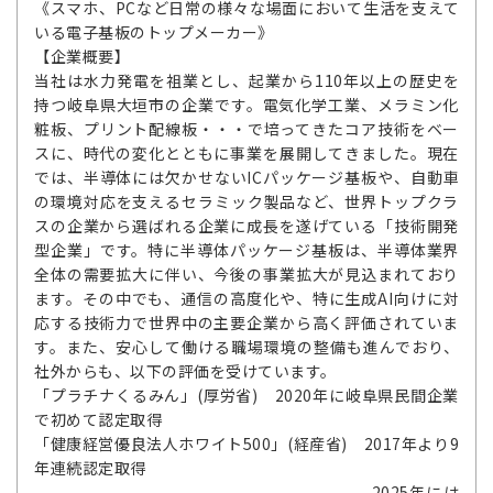
《スマホ、PCなど日常の様々な場面において生活を支えて
いる電子基板のトップメーカー》
【企業概要】
当社は水力発電を祖業とし、起業から110年以上の歴史を
持つ岐阜県大垣市の企業です。電気化学工業、メラミン化
粧板、プリント配線板・・・で培ってきたコア技術をベー
スに、時代の変化とともに事業を展開してきました。現在
では、半導体には欠かせないICパッケージ基板や、自動車
の環境対応を支えるセラミック製品など、世界トップクラ
スの企業から選ばれる企業に成長を遂げている「技術開発
型企業」です。特に半導体パッケージ基板は、半導体業界
全体の需要拡大に伴い、今後の事業拡大が見込まれており
ます。その中でも、通信の高度化や、特に生成AI向けに対
応する技術力で世界中の主要企業から高く評価されていま
す。また、安心して働ける職場環境の整備も進んでおり、
社外からも、以下の評価を受けています。
「プラチナくるみん」(厚労省) 2020年に岐阜県民間企業
で初めて認定取得
「健康経営優良法人ホワイト500」(経産省) 2017年より9
年連続認定取得
2025年には