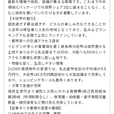
最新の情報や技術、設備が集まる環境です。これまでの半
導体ICパッケージでの世界シェア1位に留まることなく、と
もに技術を磨いていただける方を募集しています。
【大垣市の魅力】
田舎過ぎず都会過ぎず、どちらの楽しみ方もできることか
ら近年は移住者に人気の地域となっており、住みよさラン
キングでも全国で上位にランクインしています。
・都市部への交通アクセス良好
イビデンが多くの事業場を置く岐阜県大垣市は自然豊かな
土地でありながら名古屋までは30分、大阪へも90分という
アクセス環境も非常に良い土地です。
・物価も安く、生活しやすい環境
2LDKの賃貸物件の家賃では、名古屋市全区の平均値が9.8
万円で、大垣市は5.8万円商店街から大型店舗まで充実して
おり、ショッピングモールも数多くあります。
・子育て支援が充実
高校生世代まで通院と入院にかかる医療費(自己負担相当
額)助成（所得制限なし）、保育園・幼保園・留守家庭児童
教室・病児保育など預け先も充実しています。
【従事すべき業務の変更の範囲】
(1)会社内での全ての部署、業務