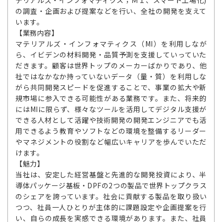
の調査・企画および提案などを行い、全社の開発を支えて
います。
【業務内容】
マテリアルズ・インフォマティクス（MI）を利用しなが
ら、イビデンの材料開発・品質予測を支援していっていた
だきます。顧客は世界トップのメーカーばかりであり、他
社ではなかなか持っていないデータ（量・質）を利用しな
がら共同開発スピードを促進することで、事業の拡大や新
規市場に参入できる可能性がある業務です。また、将来的
にはMIに限らず、様々なツールを活用してデジタル支援が
できる人材として活躍や技術開発の開発エンジニアでも活
用できるよう教育やソフトなどの環境を整備するリーダー
やマネジメントの役割など幅広いキャリアを歩んでいただ
けます。
【魅力】
当社は、安定した経営基盤と先進的な開発投資により、半
導体パッケージ基板・DPFの2つの製品で世界トップクラス
のシェアを誇っています。社会に貢献する製品を取り扱い
つつ、社員一人ひとりが主体的に課題設定や企画提案を行
い、自らの成長を実感できる環境があります。また、社員