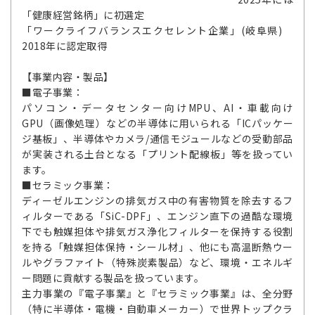
「健康経営銘柄」に初選定
「ワークライフバランスエクセレント企業」(岐阜県)
2018年に認定取得
【事業内容・製品】
■電子事業：
パソコン・データセンター向けMPU、AI・車載向け
GPU（画像処理）などの半導体に用いられる「ICパッケー
ジ基板」、半導体やカメラ/通信モジュールなどの受動部品
が実装される土台となる「プリント配線板」等を扱ってい
ます。
■セラミック事業：
ディーゼルエンジンの排気ガス中の有害物質を除去するフ
ィルターである「SiC-DPF」、エンジン直下の過酷な環境
下でも触媒担体や排気ガス浄化フィルターを保持する役割
を持る「触媒担体保持・シール材」、他にも高温断熱ウー
ルやグラファイト（特殊炭素製品）など、環境・エネルギ
ー問題に貢献する製品を扱っています。
主力事業の『電子事業』と『セラミック事業』は、全分野
（特に半導体・電機・自動車メーカー）で世界トップクラ