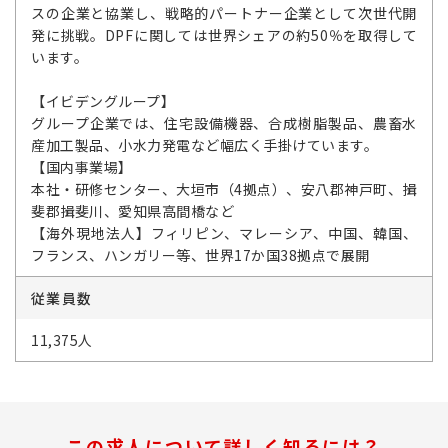
スの企業と協業し、戦略的パートナー企業として次世代開
発に挑戦。DPFに関しては世界シェアの約50％を取得して
います。
【イビデングループ】
グループ企業では、住宅設備機器、合成樹脂製品、農畜水
産加工製品、小水力発電など幅広く手掛けています。
【国内事業場】
本社・研修センター、大垣市（4拠点）、安八郡神戸町、揖
斐郡揖斐川、愛知県高間橋など
【海外現地法人】フィリピン、マレーシア、中国、韓国、
フランス、ハンガリー等、世界17か国38拠点で展開
従業員数
11,375人
この求人について詳しく知るには？