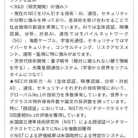
＜R&D（研究開発）の強み＞
・現在のNECをけん引する技術：AI、通信、セキュリティ
の分野に強みを持っており、各技術を掛け合わせることで
社会価値の創造を実現しています。AIでは生体認証、映像
認識、分析、対処AI、通信ではモバイルネットワーク
（5G）、海底ケーブル、宇宙光通信、セキュリティではサ
イバーセキュリティ、コンサルティング、リスクアセスメ
ント、運用・監視に特に強みがあります。
・次世代技術開発：量子暗号（絶対に破られない鍵で情報
を守る）、光衛星間通信システム（宇宙から世界をリアル
タイムにつなぐ）
★NECの技術力…AI（生体認証、映像認識、分析・対処
AI）、通信、セキュリティそれぞれの技術領域において、
グローバルNo.1の技術力を多数保有しています。世界トッ
プクラスの特許保有件数や論文の採択数を誇っています。
特に「顔認証」においては、NISTのベンチマークテストで
5回連続No.1の評価を獲得しています。
米国国立標準技術研究所（NIST）による顔認証ベンチマー
クテストでこれまでにNo.1を複数回獲得
※NISTによる評価結果は米国政府による特定のシステム、