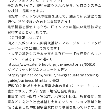
最新のデバイス、技術を取り入れながら、独自のシステム
を検討・提案できます。
研究マーケットのDXの提案を通して、顧客の研究活動の加
速化、科学技術力の向上に貢献できます。
最新機器を駆使するため、ITインフラの幅広い最新技術を
習得することが可能です。
【採用情報について】
国交・文教システム開発統括部のマネージャーのインタビ
ューページを公開しております！
・大学の基幹システムを支える存在──IT未経験からマネ
ージャーに至るまでの道のり
https://www.talent-book.jp/jpn-nec/stories/50510
＜パブリックビジネスユニット補足＞
https://jpn.nec.com/recruit/newgraduate/matching-
guide/business.html#anc-002
行政DXと地域を支える民需企業の共創パートナーとして、
豊かでサステナブルな国・地域社会を実現。
■事業内容…政府・官公庁、地方公共団体、教育機関、警
察などに向けた社会基盤を支えるソリューション事業と地
域に密着した中堅民需企業向けの事業を担っています。重