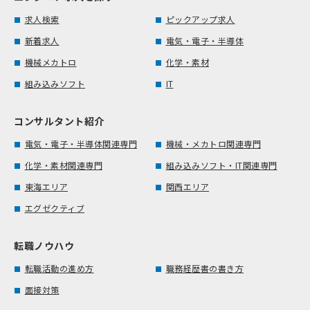
求人検索
ピックアップ求人
新着求人
電気・電子・半導体
機械メカトロ
化学・素材
組み込みソフト
IT
コンサルタント紹介
電気・電子・半導体関連専門
機械・メカトロ関連専門
化学・素材関連専門
組み込みソフト・IT関連専門
東海エリア
関西エリア
エグゼクティブ
転職ノウハウ
転職活動の進め方
職務経歴書の書き方
面接対策