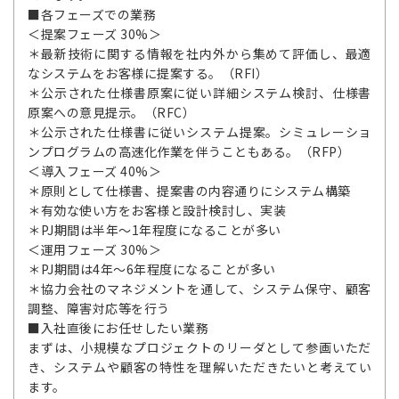
■各フェーズでの業務
＜提案フェーズ 30%＞
＊最新技術に関する情報を社内外から集めて評価し、最適
なシステムをお客様に提案する。（RFI）
＊公示された仕様書原案に従い詳細システム検討、仕様書
原案への意見提示。（RFC）
＊公示された仕様書に従いシステム提案。シミュレーショ
ンプログラムの高速化作業を伴うこともある。（RFP）
＜導入フェーズ 40%＞
＊原則として仕様書、提案書の内容通りにシステム構築
＊有効な使い方をお客様と設計検討し、実装
＊PJ期間は半年～1年程度になることが多い
＜運用フェーズ 30%＞
＊PJ期間は4年～6年程度になることが多い
＊協力会社のマネジメントを通して、システム保守、顧客
調整、障害対応等を行う
■入社直後にお任せしたい業務
まずは、小規模なプロジェクトのリーダとして参画いただ
き、システムや顧客の特性を理解いただきたいと考えてい
ます。