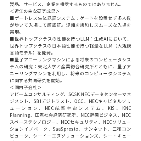
製品、サービス、企業を推奨するものではありません。
＜近年の主な研究成果＞
■ゲートレス生体認証システム：ゲートを設置せず多人数
が歩いて入場して顔認証。混雑を緩和しスムーズな入場を
実現。
■世界トップクラスの性能を持つLLM：生成AIにおいて、
世界トップクラスの日本語性能を持つ軽量なLLM（大規模
言語モデル）を開発。
■量子アニーリングマシンによる将来のコンピュータシス
テムの研究：東北大学と産業総合研究所とともに、量子ア
ニーリングマシンを利用し、将来のコンピュータシステム
に関する共同研究を開始。
＜国内子会社＞
アビームコンサルティング、SCSK NECデータセンターマネ
ジメント、SBIデジトラスト、OCC、NECキャピタルソリ
ューション、NEC航空宇宙システム、KIS、KNC
Planning、国際社会経済研究所、NEC静岡ビジネス、NEC
スペーステクノロジー、NECセキュリティ、NECソリュー
ションイノベータ、SaaSpresto、サンネット、三和コン
ピュータ、シーイーエヌソリューションズ、シー・キュー