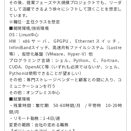
その後、提案フェーズや大規模プロジェクトでも、リーダ
として活躍できるよう徐々にシフトして頂くことを想定し
ています。
※職位…主任クラスを想定
■開発環境/技術環境
OS：Linux中心
HW：x86サーバ、GPGPU、Ethernetスイッチ、
InfiniBandスイッチ、高速共有ファイルシステム（Lustre
等）、仮想化基盤（VMware、Hyper-V）他
プログラミング言語：シェル、Python、C、Fortran、
CUDA、OpenACC等（いずれも必須ではないが、シェル、
Pythonは使用できることが望ましい）
その他：専門ストレージベンダーと顧客との間に入り、コ
ミュニケーションを行う
その他：オンプレミス中心
■就業環境
・残業時間：繁忙期 50-60時間/月 / 平常時 10-20時
間/月
・リモート勤務：1-4日/週
変更の範囲：会社の定める職務
【ポジションのアピールポイント】