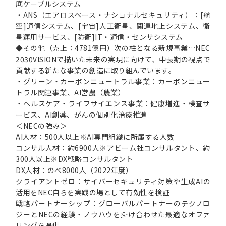
底ケーブルシステム
・ANS（エアロスペース・ナショナルセキュリティ）：[航
空]通信システム、[宇宙]人工衛星、関連地上システム、衛
星運用サービス、[防衛]IT・通信・センサシステム
◆その他（売上：4781億円）次の柱となる新規事業…NEC
2030VISIONで描いた未来の実現に向けて、中長期の視点で
貢献する新たな事業の創造に取り組んでいます。
・グリーン・カーボンニュートラル事業：カーボンニュー
トラル関連事業、AI営農（農業）
・ヘルスケア・ライフサイエンス事業：健康増進・検査サ
ービス、AI創薬、がんの個別化治療推進
＜NECの強み＞
AI人材：500人以上※AI専門組織に所属する人数
コンサル人材：約6900人※アビーム社コンサルタント、約
300人以上※DX戦略コンサルタント
DX人材：のべ8000人（2022年度）
クライアントゼロ：サイバーセキュリティ対策や生成AIの
活用をNEC自らを実践の場として有効性を検証
戦略パートナーシップ：グローバルパートナーのテクノロ
ジーとNECの経験・ノウハウを掛け合わせた最適なオファ
リングを提供