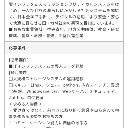
要インフラを支えるミッションクリティカルシステムをは
じめ、一人ひとりの暮らしにかかわる社会システムを幅広
く、日本全国で手掛け、デジタルの活用により安全・安心
で快適に暮らせる国・地域社会の実現を目指しています。
■おもな事業領域…中央省庁、地方公共団体、教育・研究
機関、警察・法務・警備、中堅民需企業
応募条件
[必須要件]
■ITインフラシステムの導入リーダ経験
[歓迎要件]
□大規模ストレージシステムの運用経験
□スキル：Linux、シェル、python、NWスイッチ、仮想
化基盤、WindowsServer、Webサーバ、セキュリティ、
Zabbix、ログ管理
＜求める人物像＞
・受け身ではなく、前向きに取り組む意識や自ら進んで物
事を進める姿勢をお持ちの方
・コミュニケーション能力に自信のある方