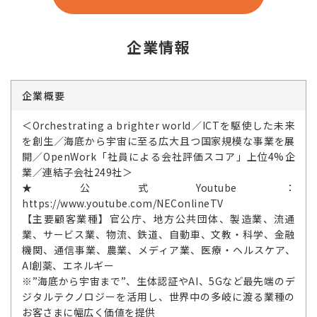
企業情報
企業概要
＜Orchestrating a brighter world／ICTを駆使した未来
を創生／海底から宇宙に至る広大且つ国家規模な事業を展
開／OpenWork「社員による会社評価スコア」上位4%企
業／連結子会社249社＞
★公式Youtube：
https://www.youtube.com/NEConlineTV
【主要顧客業種】官公庁、地方公共団体、製造業、流通
業、サービス業、物流、鉄道、自動車、文教・科学、金融
機関、通信事業、農業、メディア業、医療・ヘルスケア、
AI創薬、エネルギー
※”海底から宇宙まで”、生体認証やAI、5Gなど最先端のデ
ジタルテクノロジーを活用し、世界中の多岐に渡る業種の
お客さまに幅広く価値を提供