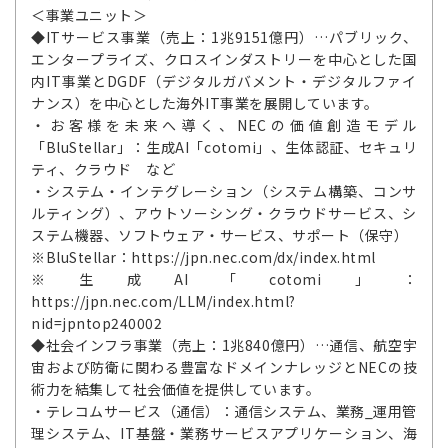
＜事業ユニット＞
◆ITサービス事業（売上：1兆9151億円）…パブリック、
エンタープライズ、クロスインダストリーを中心とした国
内IT事業とDGDF（デジタルガバメント・デジタルファイ
ナンス）を中心とした海外IT事業を展開しています。
・お客様を未来へ導く、NECの価値創造モデル
「BluStellar」：生成AI「cotomi」、生体認証、セキュリ
ティ、クラウド など
・システム・インテグレーション（システム構築、コンサ
ルティング）、アウトソーシング・クラウドサービス、シ
ステム機器、ソフトウェア・サービス、サポート（保守）
※BluStellar：https://jpn.nec.com/dx/index.html
※生成AI「cotomi」：
https://jpn.nec.com/LLM/index.html?
nid=jpntop240002
◆社会インフラ事業（売上：1兆840億円）…通信、航空宇
宙および防衛に関わる豊富なドメインナレッジとNECの技
術力を結集して社会価値を提供しています。
・テレコムサービス（通信）：通信システム、業務_運用管
理システム、IT基盤・業務サービスアプリケーション、海