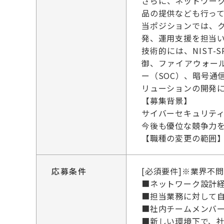
さらに、ネットワー
品の提供なども行っ
当ポジションでは、
発、運用支援を担当
技術的には、NIST-
御、ファイアウォー
ー（SOC）、暗号
リューションの開発
【募集背景】
サイバーセキュリテ
今後も優位な競争力
【職種の変更の範囲
応募条件
[必須要件]※業界不
■ネットワーク設計経
■担当業務に対して
■社内チームメンバー
■新しい環境下で、