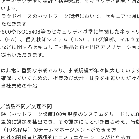
クアーキテクチャの設計・構築支援、セキュリティ訓練・演
ています。
クラウドベースのネットワーク環境において、セキュアな通
いただきます。
SP800やISO15408等のセキュリティ基準に準拠した
ル（FW）、侵入検知システム（IDS）、ログ解析、マルウ
通信などに関するセキュリティ製品と自社開発アプリケーショ
に従事いただきます。
ィは非常に重要な事業であり、事業規模が年々拡大していま
を確保していくための、提案及び設計・開発を推進いただけ
】当社業務の全般
問／製品不問／文理不問
験（ネットワーク設備100台規模のシステムをリードした
自主的に課題を抽出でき、その課題にもとづき自ら考え、行
（10名程度）のチームマネージメントができる方
社内外の関係者と積極的にコミュニケーションがとれる方