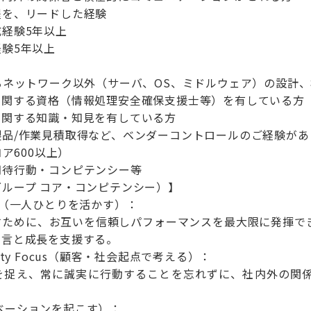
程を、リードした経験
経験5年以上
験5年以上
るネットワーク以外（サーバ、OS、ミドルウェア）の設計
に関する資格（情報処理安全確保支援士等）を有している方
に関する知識・知見を有している方
製品/作業見積取得など、ベンダーコントロールのご経験があ
コア600以上）
期待行動・コンピテンシー等
ループ コア・コンピテンシー）】
pion（一人ひとりを活かす）：
ために、お互いを信頼しパフォーマンスを最大限に発揮で
発言と成長を支援する。
ociety Focus（顧客・社会起点で考える）：
捉え、常に誠実に行動することを忘れずに、社内外の関係
イノベーションを起こす）：