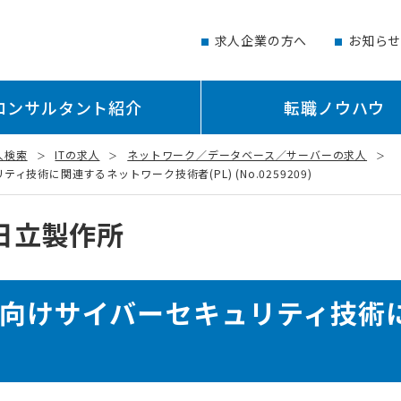
求人企業の方へ
お知ら
コンサルタント紹介
転職ノウハウ
人検索
ITの求人
ネットワーク／データベース／サーバーの求人
術に関連するネットワーク技術者(PL) (No.0259209)
日立製作所
障向けサイバーセキュリティ技術