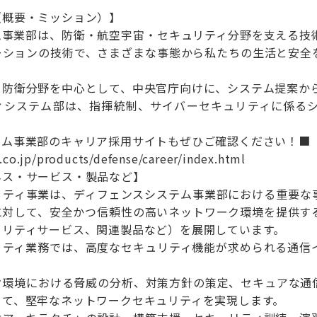
（概要・ミッション）】
ム事業部は、防衛・航空宇宙・セキュリティ分野を支える技
ーションの技術で、さまざまな事態から私たちの生活と安全
、防衛分野を中心として、中央官庁向けに、システム提案か
ィシステム部は、指揮統制、サイバーセキュリティに係る
テム事業部のキャリア採用サイトもぜひご確認ください！■
.co.jp/products/defense/career/index.html
ネス・サービス・製品など】
リティ事業は、ディフェンスシステム事業部における重要な
に対して、安全かつ信頼性の高いネットワーク環境を提供す
ュリティサービス、関連製品など）を展開しています。
リティ業務では、高度なセキュリティ機能が求められる通信
ク環境における脅威の分析、対策方針の策定、セキュアな通
じて、堅牢なネットワークセキュリティを実現します。