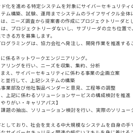
ウド化を進める特定システムを対象にサイバーセキュリティ
ステム構築、試験、運用までシステムのライフサイクル全体
ては、ニーズ調査から提案書の作成にプロジェクトリーダと
では、プロジェクトリーダないし、サブリーダの立ち位置で、
進できる方を募集します。
プログラミングは、協力会社へ発注し、開発作業を推進する
ィに係るネットワークエンジニアリング。
ヒアリングを行い、ニーズを収集、集約、分析
踏まえ、サイバーセキュリティに係わる事業の企画立案
せと並行して、上記システムの構築
品事業部及び他社製品ベンダーと意見、工程等の調整
し、上記に係わるソリューションサービスの構成検討を推進
・やりがい・キャリアパス】
、課題の抽出、ソリューション検討を行い、実際のソリュー
客としており、社会を支える中大規模なシステムを自身の手
要なサイバーセキュリティ関連の幅広いスキルを身に着ける