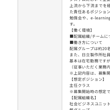
上流から下流までを
た責任あるポジショ
勉強会や、e-lea
す。
【働く環境】
■配属組織/チームに
■働き方について
配属グループは約20
また、日立製作所社員
基本は在宅勤務ですが
（従事いただく業務
※上記内容は、募集
【想定ポジション】
主任クラス
※募集開始時の想定
【配属組織名】
社会ビジネスユニット
盤グループ