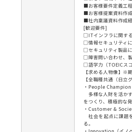
■お客様要件定義工
■お客様提案資料作成
■社内稟議資料作成経
[歓迎要件]
□ITインフラに関す
□情報セキュリティ
□セキュリティ製品
□障害問い合わせ、
□語学力（TOEICス
【求める人物像】※
【全職種共通（日立グ
・People Cham
多様な人財を活かす
をつくり、積極的な
・Customer & S
社会を起点に課題を
る。
・Innovation（