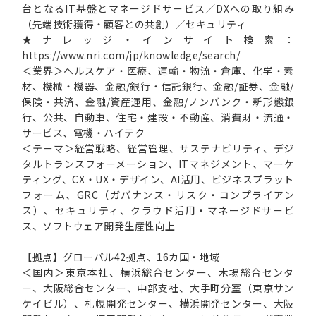
台となるIT基盤とマネージドサービス／DXへの取り組み
（先端技術獲得・顧客との共創）／セキュリティ
★ナレッジ・インサイト検索：
https://www.nri.com/jp/knowledge/search/
＜業界＞ヘルスケア・医療、運輸・物流・倉庫、化学・素
材、機械・機器、金融/銀行・信託銀行、金融/証券、金融/
保険・共済、金融/資産運用、金融/ノンバンク・新形態銀
行、公共、自動車、住宅・建設・不動産、消費財・流通・
サービス、電機・ハイテク
＜テーマ＞経営戦略、経営管理、サステナビリティ、デジ
タルトランスフォーメーション、ITマネジメント、マーケ
ティング、CX・UX・デザイン、AI活用、ビジネスプラット
フォーム、GRC（ガバナンス・リスク・コンプライアン
ス）、セキュリティ、クラウド活用・マネージドサービ
ス、ソフトウェア開発生産性向上
【拠点】グローバル42拠点、16カ国・地域
＜国内＞東京本社、横浜総合センター、木場総合センタ
ー、大阪総合センター、中部支社、大手町分室（東京サン
ケイビル）、札幌開発センター、横浜開発センター、大阪