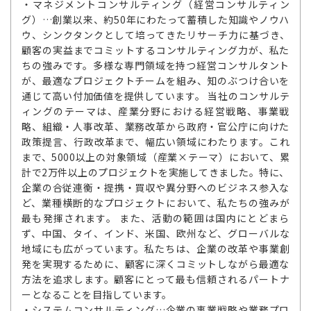
・マネジメントコンサルティング（経営コンサルティン
グ）…創業以来、約50年にわたって蓄積した知識やノウハ
ウ、シンクタンクとして培ってきたリサーチ力に基づき、
顧客の実益までコミットするコンサルティング力が、私た
ちの強みです。多様な専門領域を持つ経営コンサルタント
が、最適なプロジェクトチームを組み、知のぶつけ合いを
通じて高い付加価値を提供しています。 当社のコンサルテ
ィングのテーマは、産業分野における経営戦略、事業戦
略、組織・人事改革、業務改革から政府・官公庁に向けた
政策提言、行政改革まで、幅広い領域にわたります。これ
まで、5000以上の対象領域（産業×テーマ）において、累
計で2万件以上のプロジェクトを実施してきました。特に、
企業の合従連衡・提携・買収や異分野へのビジネス参入な
ど、業種横断的なプロジェクトにおいて、私たちの強みが
最も発揮されます。 また、活動の範囲は国内にとどまら
ず、中国、タイ、インド、米国、欧州など、グローバルな
地域にも広がっています。私たちは、企業の改革や事業創
発を実現するために、顧客に深くコミットしながら最適な
方法を追求します。顧客にとって最も信頼されるパートナ
ーとなることを目指しています。
・システムコンサルティング…企業の事業戦略や業務プロ