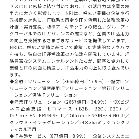
セスはITと密接に結び付いており、ITの活用力は企業の競
争力に大きく影響します。NRIは、幅広い業種の企業や行
政機関を対象に、IT戦略の策定やITを活用した業務改革の
計画・実行支援、標準アーキテクチャの確立、グループ・
グローバルでのITガバナンスの確立など、企業のIT活用力
の向上を支援するさまざまなサービスを提供しています。
NRIは、幅広い実績に基づいて蓄積した実践的なノウハウ
を持ち、独自のIT運営改革の方法論を開発しています。経
験豊富なシステムコンサルタントたちが、顧客と協力して
業務とITの両面に精通し、IT活用力の向上に取り組んでい
ます。
◆金融ITソリューション（3665億円／47.9％）…証券ITソ
リューション／資産運用ITソリューション／銀行ITソリュ
ーション／保険ITソリューション
◆産業ITソリューション（2667億円／34.9％）…DXビジ
ネス企画支援／Eコマース（B2B、B2C、D2C）／
DiPcore: ENTERPRISE IP／DiPcore: ENGINEERING IP／
クラウド・インテグレーション／24×365ミッションクリ
ティカル運用
◆IT基盤サービス（677億円／8.9％）…企業システムの土