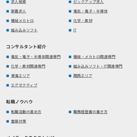
求人検索
ピックアップ求人
新着求人
電気・電子・半導体
機械メカトロ
化学・素材
組み込みソフト
IT
コンサルタント紹介
電気・電子・半導体関連専門
機械・メカトロ関連専門
化学・素材関連専門
組み込みソフト・IT関連専門
東海エリア
関西エリア
エグゼクティブ
転職ノウハウ
転職活動の進め方
職務経歴書の書き方
面接対策