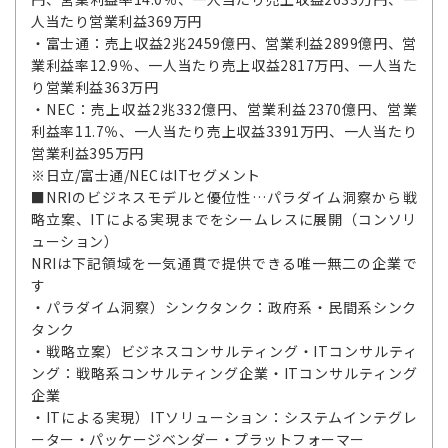
人当たり営業利益369万円
・富士通：売上収益2兆2459億円、営業利益2899億円、営
業利益率12.9％、一人当たり売上収益2817万円、一人当た
り営業利益363万円
・NEC：売上収益2兆332億円、営業利益2370億円、営業
利益率11.7％、一人当たり売上収益3391万円、一人当たり
営業利益395万円
※日立/富士通/NECはITセグメント
■NRIのビジネスモデルと優位性…パラダイム洞察から戦
略立案、ITによる実現までをシームレスに展開（コンソリ
ューション）
NRIは下記領域を一気通貫で提供できる唯一無二の企業で
す
・パラダイム洞察）シンクタンク：政府系・民間系シンク
タンク
・戦略立案）ビジネスコンサルティング・ITコンサルティ
ング：戦略系コンサルティング企業・ITコンサルティング
企業
・ITによる実現）ITソリューション：システムインテグレ
ーター・パッケージベンダー・プラットフォーマー