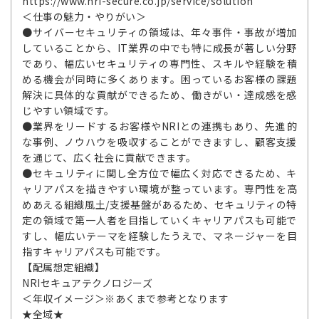
https://www.nri-secure.co.jp/service/solution
＜仕事の魅力・やりがい＞
●サイバーセキュリティの領域は、年々事件・事故が増加
していることから、IT業界の中でも特に成長が著しい分野
であり、幅広いセキュリティの専門性、スキルや経験を積
める機会が同時に多くあります。困っているお客様の課題
解決に具体的な貢献ができるため、働きがい・達成感を感
じやすい領域です。
●業界をリードするお客様やNRIとの連携もあり、先進的
な事例、ノウハウを吸収することができますし、顧客支援
を通じて、広く社会に貢献できます。
●セキュリティに関し全方位で幅広く対応できるため、キ
ャリアパスを描きやすい環境が整っています。専門性を高
めあえる組織風土/支援基盤があるため、セキュリティの特
定の領域で第一人者を目指していくキャリアパスも可能で
すし、幅広いテーマを経験したうえで、マネージャーを目
指すキャリアパスも可能です。
【配属想定組織】
NRIセキュアテクノロジーズ
＜年収イメージ＞※あくまで参考となります
★全域★