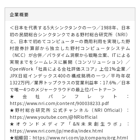
企業概要
＜日本を代表する5大シンクタンクの一つ／1988年、日本
初の民間総合シンクタンクである野村総合研究所（NRI）
と、日本で初めてコンピューターの商用利用を実現した野
村證券計算部から独立した野村コンピュータシステム
（NCC）が合併／パラダイム洞察から戦略立案、ITによる
実現までをシームレスに展開（コンソリューション）／
OpenWork「社員による会社評価スコア」上位1%企業／
JPX日経インデックス400の構成銘柄の一つ／平均年収
1322万円／業界トップクラスの営業利益率：17.6%／日本
で唯一4つのメジャークラウドの最上位パートナー＞
★会社パンフレット：
https://www.nri.com/content/900038233.pdf
★野村総合研究所 公式チャンネル（NRI Official）：
https://www.youtube.com/@NRIofficial
★オウンドメディア「&N未来創生ラボ」：
https://www.nri.com/jp/media/index.html
★組織図：https://www.nri.com/jp/company/org.html