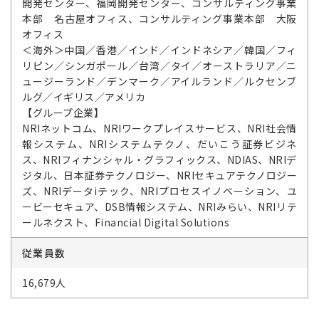
開発センター、福岡開発センター、コンサルティング事業
本部 名古屋オフィス、コンサルティング事業本部 大阪
オフィス
＜海外＞中国／香港／インド／インドネシア／韓国／フィ
リピン／シンガポール／台湾／タイ／オーストラリア／ニ
ュージーランド／デンマーク／アイルランド／ルクセンブ
ルグ／イギリス／アメリカ
【グループ企業】
NRIネットコム、NRIワークプレイスサービス、NRI社会情
報システム、NRIシステムテクノ、だいこう証券ビジネ
ス、NRIフィナンシャル・グラフィックス、NDIAS、NRIデ
ジタル、日本証券テクノロジー、NRIセキュアテクノロジー
ズ、NRIデータiテック、NRIプロセスイノベーション、ユ
ービーセキュア、DSB情報システム、NRIみらい、NRIリテ
ールネクスト、Financial Digital Solutions
従業員数
16,679人