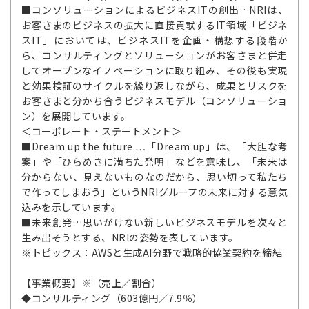
■コンソリューションによるビジネスITの創出…NRIは、
お客さまのビジネスの拡大に直接貢献するIT領域「ビジネ
スIT」においては、ビジネスITを企画・構想する段階か
ら、コンサルティングとソリューションがお客さまと併走
してオープンなイノベーションに取り組み、その後も実現
と効果検証のサイクルを繰り返しながら、成果とリスクを
お客さまと分かち合うビジネスモデル（コンソリューショ
ン）を展開しています。
＜コーポレート・ステートメント＞
■Dream up the future.…「Dream up」は、「大胆な考
案」や「ひらめきに満ちた発明」などを意味し、「未来は
分からない、見えないものなのだから、思い切って私たち
で作ってしまおう」というNRIグループの未来に対する意気
込みを示しています。
■未来創発…思いがけない新しいビジネスモデルを次々と
生み出そうとする、NRIの姿勢を表しています。
※トピックス：AWSと生成AI分野で戦略的協業契約を締結
【事業概要】※（売上／割合）
◆コンサルティング（603億円／7.9％）