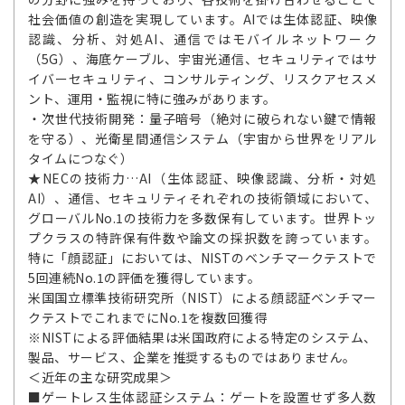
社会価値の創造を実現しています。AIでは生体認証、映像
認識、分析、対処AI、通信ではモバイルネットワーク
（5G）、海底ケーブル、宇宙光通信、セキュリティではサ
イバーセキュリティ、コンサルティング、リスクアセスメ
ント、運用・監視に特に強みがあります。
・次世代技術開発：量子暗号（絶対に破られない鍵で情報
を守る）、光衛星間通信システム（宇宙から世界をリアル
タイムにつなぐ）
★NECの技術力…AI（生体認証、映像認識、分析・対処
AI）、通信、セキュリティそれぞれの技術領域において、
グローバルNo.1の技術力を多数保有しています。世界トッ
プクラスの特許保有件数や論文の採択数を誇っています。
特に「顔認証」においては、NISTのベンチマークテストで
5回連続No.1の評価を獲得しています。
米国国立標準技術研究所（NIST）による顔認証ベンチマー
クテストでこれまでにNo.1を複数回獲得
※NISTによる評価結果は米国政府による特定のシステム、
製品、サービス、企業を推奨するものではありません。
＜近年の主な研究成果＞
■ゲートレス生体認証システム：ゲートを設置せず多人数