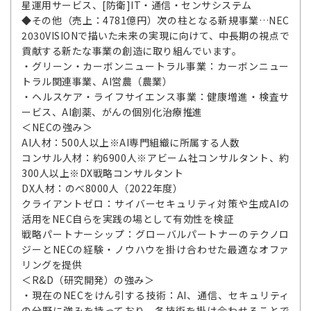
星運用サービス、[防衛]IT・通信・センサシステム
◆その他（売上：4781億円）次の柱となる新規事業…NEC
2030VISIONで描いた未来の実現に向けて、中長期の視点で
貢献する新たな事業の創造に取り組んでいます。
・グリーン・カーボンニュートラル事業：カーボンニュー
トラル関連事業、AI営農（農業）
・ヘルスケア・ライフサイエンス事業：健康増進・検査サ
ービス、AI創薬、がんの個別化治療推進
＜NECの強み＞
AI人材：500人以上※AI専門組織に所属する人数
コンサル人材：約6900人※アビーム社コンサルタント、約
300人以上※DX戦略コンサルタント
DX人材：のべ8000人（2022年度）
クライアントゼロ：サイバーセキュリティ対策や生成AIの
活用をNEC自らを実践の場として有効性を検証
戦略パートナーシップ：グローバルパートナーのテクノロ
ジーとNECの経験・ノウハウを掛け合わせた最適なオファ
リングを提供
＜R&D（研究開発）の強み＞
・現在のNECをけん引する技術：AI、通信、セキュリティ
の分野に強みを持っており、各技術を掛け合わせることで