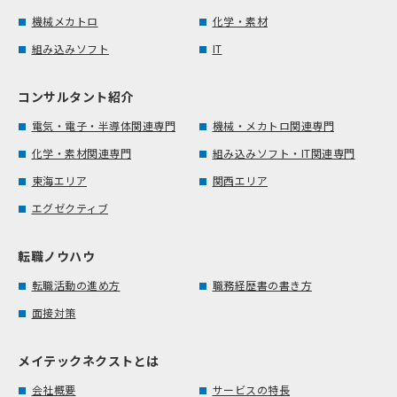
機械メカトロ
化学・素材
組み込みソフト
IT
コンサルタント紹介
電気・電子・半導体関連専門
機械・メカトロ関連専門
化学・素材関連専門
組み込みソフト・IT関連専門
東海エリア
関西エリア
エグゼクティブ
転職ノウハウ
転職活動の進め方
職務経歴書の書き方
面接対策
メイテックネクストとは
会社概要
サービスの特長