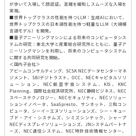
が歩いて入場して顔認証。混雑を緩和しスムーズな入場を
実現。
■世界トップクラスの性能を持つLLM：生成AIにおいて、
世界トップクラスの日本語性能を持つ軽量なLLM（大規模
言語モデル）を開発。
■量子アニーリングマシンによる将来のコンピュータシス
テムの研究：東北大学と産業総合研究所とともに、量子ア
ニーリングマシンを利用し、将来のコンピュータシステム
に関する共同研究を開始。
＜国内子会社＞
アビームコンサルティング、SCSK NECデータセンターマネ
ジメント、SBIデジトラスト、OCC、NECキャピタルソリ
ューション、NEC航空宇宙システム、KIS、KNC
Planning、国際社会経済研究所、NEC静岡ビジネス、NEC
スペーステクノロジー、NECセキュリティ、NECソリュー
ションイノベータ、SaaSpresto、サンネット、三和コン
ピュータ、シーイーエヌソリューションズ、シー・キュー
ブド・アイ・システムズ、シミズシンテック、シャープ
NECディスプレイソリューションズ、JNシステムパートナ
ーズ、NEC通信システム、NEC特許技術情報センター、