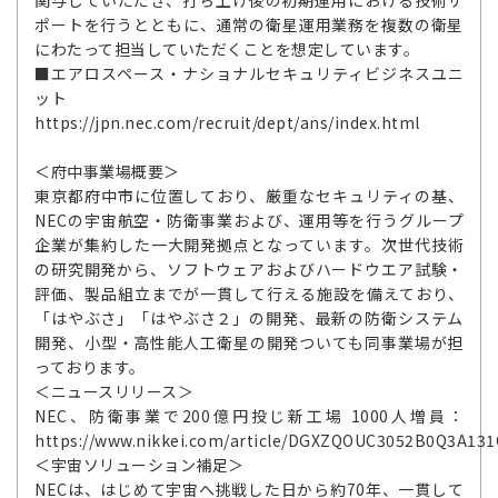
ポートを行うとともに、通常の衛星運用業務を複数の衛星
にわたって担当していただくことを想定しています。
■エアロスペース・ナショナルセキュリティビジネスユニ
ット
https://jpn.nec.com/recruit/dept/ans/index.html
＜府中事業場概要＞
東京都府中市に位置しており、厳重なセキュリティの基、
NECの宇宙航空・防衛事業および、運用等を行うグループ
企業が集約した一大開発拠点となっています。次世代技術
の研究開発から、ソフトウェアおよびハードウエア試験・
評価、製品組立までが一貫して行える施設を備えており、
「はやぶさ」「はやぶさ２」の開発、最新の防衛システム
開発、小型・高性能人工衛星の開発ついても同事業場が担
っております。
＜ニュースリリース＞
NEC、防衛事業で200億円投じ新工場 1000人増員：
https://www.nikkei.com/article/DGXZQOUC3052B0Q3A131
＜宇宙ソリューション補足＞
NECは、はじめて宇宙へ挑戦した日から約70年、一貫して