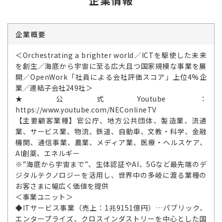
企業概要
＜Orchestrating a brighter world／ICTを駆使した未来
を創生／海底から宇宙に至る広大且つ国家規模な事業を展
開／OpenWork「社員による会社評価スコア」上位4%企
業／連結子会社249社＞
★公式Youtube：
https://www.youtube.com/NEConlineTV
【主要顧客業種】官公庁、地方公共団体、製造業、流通
業、サービス業、物流、鉄道、自動車、文教・科学、金融
機関、通信事業、農業、メディア業、医療・ヘルスケア、
AI創薬、エネルギー
※”海底から宇宙まで”、生体認証やAI、5Gなど最先端のデ
ジタルテクノロジーを活用し、世界中の多岐に渡る業種の
お客さまに幅広く価値を提供
＜事業ユニット＞
◆ITサービス事業（売上：1兆9151億円）…パブリック、
エンタープライズ、クロスインダストリーを中心とした国