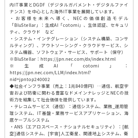
内IT事業とDGDF（デジタルガバメント・デジタルファイ
ナンス）を中心とした海外IT事業を展開しています。
・お客様を未来へ導く、NECの価値創造モデル
「BluStellar」：生成AI「cotomi」、生体認証、セキュリ
ティ、クラウド など
・システム・インテグレーション（システム構築、コンサ
ルティング）、アウトソーシング・クラウドサービス、シ
ステム機器、ソフトウェア・サービス、サポート（保守）
※BluStellar：https://jpn.nec.com/dx/index.html
※生成AI「cotomi」：
https://jpn.nec.com/LLM/index.html?
nid=jpntop240002
◆社会インフラ事業（売上：1兆840億円）…通信、航空宇
宙および防衛に関わる豊富なドメインナレッジとNECの技
術力を結集して社会価値を提供しています。
・テレコムサービス（通信）：通信システム、業務_運用管
理システム、IT基盤・業務サービスアプリケーション、海
底ケーブルシステム
・ANS（エアロスペース・ナショナルセキュリティ）：[航
空]通信システム、[宇宙]人工衛星、関連地上システム、衛