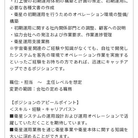
・打上後の初期運用体制の構築と計画の策定、初期運用に
必要な各種文書の作成
・衛星の初期運用を行うためのオペレーション環境の整備/
構築
・初期運用に関する社内関係部門との調整、顧客への説明
・協力会社への発注および作業要求、作業進捗管理
・衛星運用支援業務
※宇宙衛星関連のご経験や知識がなくても、自社で開発し
たシステムを客先の環境でオペレーション作業を実施する
といったご経験をお持ちの方であれば、迅速にキャッチア
ップできるポジションです。
職位:・担当 ～ 主任レベルを想定
変更の範囲：会社の定める職務
【ポジションのアピールポイント】
＜スキル・経験・キャリアパス＞
■衛星システムの運用設計および運用オペレーションで活
躍していただくことを期待しています。
■衛星運用業務を通じ衛星事業や衛星本体に関する知識を
大いに深めることができます。