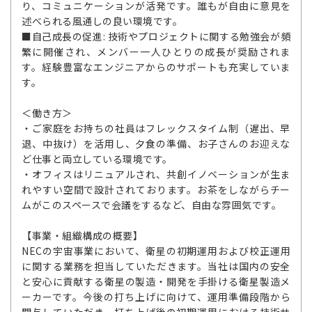
り、コミュニケーションが活発です。誰もが自由に意見を
述べられる風通しの良い環境です。
■自己成長の促進: 技術やプロジェクトに関する勉強会が頻
繁に開催され、メンバー一人ひとりの成長が奨励されま
す。経験豊富なエンジニアからのサポートも充実していま
す。
＜働き方＞
・ご家庭をお持ちの社員はフレックスタイム制（遅出、早
退、中抜け）を活用し、夕食の準備、お子さんのお迎えな
ど仕事と両立している環境です。
・オフィスはリニュアルされ、共創イノベーションが生ま
れやすい空間で設計されております。お茶をしながらチー
ムがこのスペースで会議をするなど、自由な雰囲気です。
【事業・組織構成の概要】
NECの宇宙事業において、衛星の初期運用および校正運用
に関する業務を担当していただきます。当社は国内の安全
と安心に貢献する衛星の製造・開発を手掛ける衛星製造メ
ーカーです。今後の打ち上げに向けて、運用準備段階から
関与していただき、打ち上げ後の初期運用における技術サ