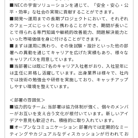
■NECの宇宙ソリューションを通じて、「安全・安心・公
平・効率」な社会の実現に貢献することができます。
■開発～運用までの長期プロジェクトにおいて、それぞれ
のフェーズにじっくりと携わることができ、期間が長いこ
とで得られる専門知識や継続的改善能力、問題解決能力と
いった市場価値を身に付けることができます。
■まずは運用に携わり、その後試験・設計といった他の部
署への異動を通じてキャリアを広げた実績もあり、様々な
キャリアパスを用意しています。
■当部署には既に7名のキャリア入社者がおり、入社翌年に
は主任に昇格し活躍しています。出身業界は様々で、社内
では技術の勉強会や研修を実施しており、キャッチアップ
しやすい環境を整えています。
＜部署の雰囲気＞
■協力的なチーム: 当部署は協力体制が強く、個々のメンバ
ーがお互いを支え合う文化が根付いています。新しいアイ
デアや意見も歓迎され、積極的に取り入れています。
■オープンなコミュニケーション: 部署内では定期的なミー
ティングやカジュアルなディスカッションが行われてお