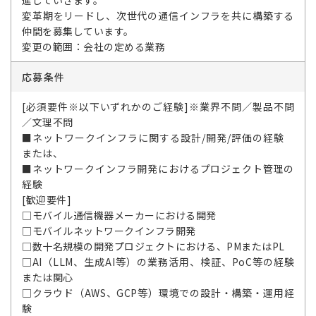
進していきます。
変革期をリードし、次世代の通信インフラを共に構築する
仲間を募集しています。
変更の範囲：会社の定める業務
応募条件
[必須要件※以下いずれかのご経験]※業界不問／製品不問
／文理不問
■ネットワークインフラに関する設計/開発/評価の経験
または、
■ネットワークインフラ開発におけるプロジェクト管理の
経験
[歓迎要件]
□モバイル通信機器メーカーにおける開発
□モバイルネットワークインフラ開発
□数十名規模の開発プロジェクトにおける、PMまたはPL
□AI（LLM、生成AI等）の業務活用、検証、PoC等の経験
または関心
□クラウド（AWS、GCP等）環境での設計・構築・運用経
験