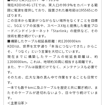
現在KDDIの4G LTEでは、実人口の99.9%をカバーする範
囲に電波を提供しており、設置された基地局は195565にの
ぼります。
この日本から電波がつながらない場所をなくすことを目標
に、5Gエリアの拡張や、スペースX社と提携した衛星ブロ
ードバンドインターネット「Starlink」の提供など、その
技術を磨き続けています。
■構築したケーブル総延長距離：約1200000km
KDDIは、世界を文字通り「本当につないできた」からこ
そ、「つなぐ」という言葉を大切にしています。
現在までに構築したケーブルの総延長距離は、約
1200000km。これは、地球約30周に相当する距離です。
また、ケーブルは設置だけでなく、メンテナンスも必要で
す。
そのため、広大な海の真ん中で作業をすることも日常で
す。
一本でも数千kmに及ぶケーブルを歴史と共に繋ぎ続け、ま
たそのケーブルが途切れないよう、日々守り続けていま
す。
＜主要沿革＞