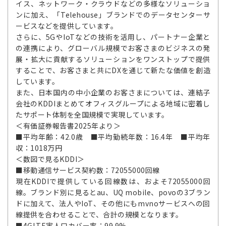
イス、ネットワーク・クラウドなどの多様なソリューショ
ンに加え、「Telehouse」ブランドでのデータセンターサ
ービスなどを提供しています。
さらに、5GやIoTなどの技術を活用し、パートナー企業と
の連携により、グローバル規模でお客さまのビジネスの発
展・拡大に貢献するソリューションをワンストップで提供
することで、お客さまと共にDXを通じて新たな価値を創造
しています。
また、日本国内の中小企業のお客さまについては、連結子
会社のKDDIまとめてオフィスグループによる地域に密着し
たサポート体制を全国規模で実現しています。
＜有価証券報告書2025年より＞
■平均年齢：42.0歳 ■平均勤続年数：16.4年 ■平均年
収：1018万円
＜数図で見るKDDI＞
■移動通信サービス契約数：72055000回線
現在KDDIで提供している回線数は、およそ72055000回
線。ブランド別に見るとau、UQ mobile、povoの3ブラン
ドに加えて、法人やIoT、その他にもmvnoサービスへの回
線提供を合わせることで、合計の規模となります。
■4GLTE実人口カバー率：99.9%