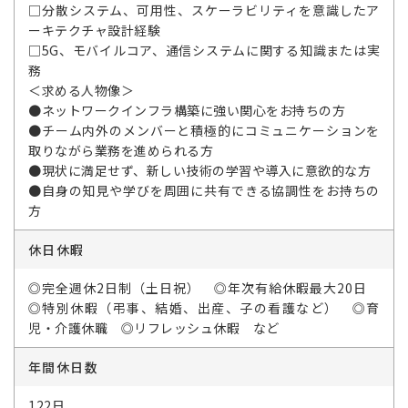
□分散システム、可用性、スケーラビリティを意識したア
ーキテクチャ設計経験
□5G、モバイルコア、通信システムに関する知識または実
務
＜求める人物像＞
●ネットワークインフラ構築に強い関心をお持ちの方
●チーム内外のメンバーと積極的にコミュニケーションを
取りながら業務を進められる方
●現状に満足せず、新しい技術の学習や導入に意欲的な方
●自身の知見や学びを周囲に共有できる協調性をお持ちの
方
休日休暇
◎完全週休2日制（土日祝） ◎年次有給休暇最大20日
◎特別休暇（弔事、結婚、出産、子の看護など） ◎育
児・介護休職 ◎リフレッシュ休暇 など
年間休日数
122日