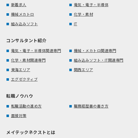
新着求人
電気・電子・半導体
機械メカトロ
化学・素材
組み込みソフト
IT
コンサルタント紹介
電気・電子・半導体関連専門
機械・メカトロ関連専門
化学・素材関連専門
組み込みソフト・IT関連専門
東海エリア
関西エリア
エグゼクティブ
転職ノウハウ
転職活動の進め方
職務経歴書の書き方
面接対策
メイテックネクストとは