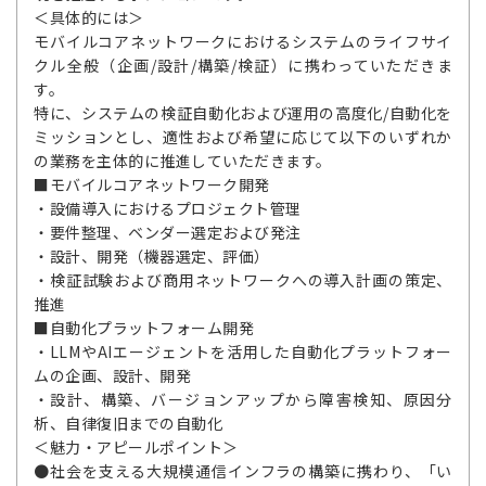
＜具体的には＞
モバイルコアネットワークにおけるシステムのライフサイ
クル全般（企画/設計/構築/検証）に携わっていただきま
す。
特に、システムの検証自動化および運用の高度化/自動化を
ミッションとし、適性および希望に応じて以下のいずれか
の業務を主体的に推進していただきます。
■モバイルコアネットワーク開発
・設備導入におけるプロジェクト管理
・要件整理、ベンダー選定および発注
・設計、開発（機器選定、評価）
・検証試験および商用ネットワークへの導入計画の策定、
推進
■自動化プラットフォーム開発
・LLMやAIエージェントを活用した自動化プラットフォー
ムの企画、設計、開発
・設計、構築、バージョンアップから障害検知、原因分
析、自律復旧までの自動化
＜魅力・アピールポイント＞
●社会を支える大規模通信インフラの構築に携わり、「い