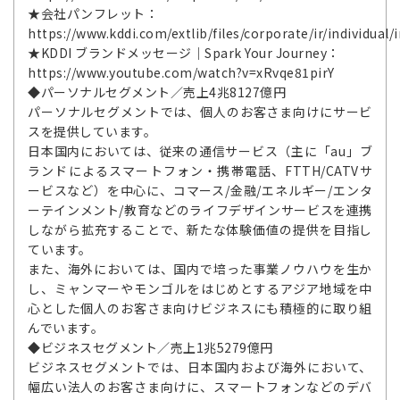
★会社パンフレット：
https://www.kddi.com/extlib/files/corporate/ir/individual/
★KDDI ブランドメッセージ｜Spark Your Journey：
https://www.youtube.com/watch?v=xRvqe81pirY
◆パーソナルセグメント／売上4兆8127億円
パーソナルセグメントでは、個人のお客さま向けにサービ
スを提供しています。
日本国内においては、従来の通信サービス（主に「au」ブ
ランドによるスマートフォン・携帯電話、FTTH/CATVサ
ービスなど）を中心に、コマース/金融/エネルギー/エンタ
ーテインメント/教育などのライフデザインサービスを連携
しながら拡充することで、新たな体験価値の提供を目指し
ています。
また、海外においては、国内で培った事業ノウハウを生か
し、ミャンマーやモンゴルをはじめとするアジア地域を中
心とした個人のお客さま向けビジネスにも積極的に取り組
んでいます。
◆ビジネスセグメント／売上1兆5279億円
ビジネスセグメントでは、日本国内および海外において、
幅広い法人のお客さま向けに、スマートフォンなどのデバ