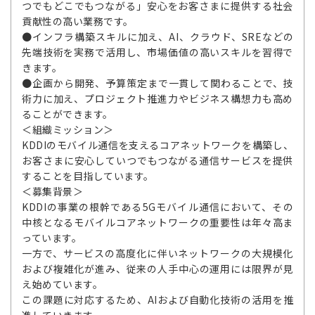
つでもどこでもつながる」安心をお客さまに提供する社会
貢献性の高い業務です。
●インフラ構築スキルに加え、AI、クラウド、SREなどの
先端技術を実務で活用し、市場価値の高いスキルを習得で
きます。
●企画から開発、予算策定まで一貫して関わることで、技
術力に加え、プロジェクト推進力やビジネス構想力も高め
ることができます。
＜組織ミッション＞
KDDIのモバイル通信を支えるコアネットワークを構築し、
お客さまに安心していつでもつながる通信サービスを提供
することを目指しています。
＜募集背景＞
KDDIの事業の根幹である5Gモバイル通信において、その
中核となるモバイルコアネットワークの重要性は年々高ま
っています。
一方で、サービスの高度化に伴いネットワークの大規模化
および複雑化が進み、従来の人手中心の運用には限界が見
え始めています。
この課題に対応するため、AIおよび自動化技術の活用を推