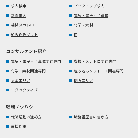
求人検索
ピックアップ求人
新着求人
電気・電子・半導体
機械メカトロ
化学・素材
組み込みソフト
IT
コンサルタント紹介
電気・電子・半導体関連専門
機械・メカトロ関連専門
化学・素材関連専門
組み込みソフト・IT関連専門
東海エリア
関西エリア
エグゼクティブ
転職ノウハウ
転職活動の進め方
職務経歴書の書き方
面接対策