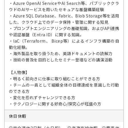
・Azure OpenAI ServiceやAI Search等、パブリッククラ
ウドのAIサービスを用いたセキュアな基盤構築経験
・Azure SQL Database、Fabric、Blob Storage等を活用
した、クラウド上でのデータ保持・管理に関する知見
・プロンプトエンジニアリングの基礎知識、およびAPI連携
や認証基盤（Entra ID）に関する知識。
・IaC（Terraform、 Bicep等）によるインフラ構築の自
動化経験。
・海外製品を取り扱うため、英語ドキュメントの読解力
・技術の普及を目的としたセミナー登壇などの講演活動
【人物像】
・明るく前向きに仕事に取り組むことができる方
・チームの一員として組織全体の目標達成を意識した行動
のできる方
・変化を恐れずチャレンジできる方
・テクノロジーに関する好奇心/探究心が旺盛の方
休日休暇