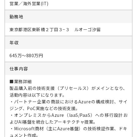
営業／海外営業(IT)
勤務地
東京都港区東新橋２丁目３−３ ルオーゴ汐留
年収
645万～880万円
仕事内容
■業務詳細
製品購入前の技術支援（プリセールス）がメインとなり、
活動内容は以下になります。
・パートナー企業の商談におけるAzureの構成検討、サイ
ジング、PoC実施などの技術支援。
・オンプレミスからAzure（IaaS/PaaS）への移行設計お
よびAI基盤を統合したアーキテクチャ提案。
・Microsoft商材（主にAzure基盤）の技術検証作業、ドキ
ュメント作成。