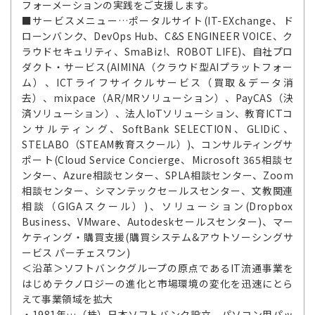
フォーメーションの実践をご支援します。
■サービスメニュー…ポータルサイト(IT-EXchange、ド
ローンバンク、DevOps Hub、C&S ENGINEER VOICE、ク
ラウドセキュリティ、SmaBiz!、ROBOT LIFE)、自社プロ
ダクト・サービス(AIMINA（クラウド型AIプラットフォー
ム）、ICTライフサイクルサービス（買取＆データ消
去）、mixpace（AR/MRソリューション）、PayCAS（決
済ソリューション）、法人IoTソリューション、教育ICTコ
ンサルティング、SoftBank SELECTION、GLIDiC、
STELABO（STEAM教育スクール）)、コンサルティングサ
ポート(Cloud Service Concierge、Microsoft 365相談セ
ンター、Azure相談センター、SPLA相談センター、Zoom
相談センター、シマンテックセールスセンター、文教関連
相談（GIGAスクール）)、ソリューション(Dropbox
Business、VMware、Autodeskセールスセンター)、マー
ケティング・購買支援(購買システム&アウトソーシングサ
ービス パーチェスワン)
＜沿革＞ソフトバンクグループの原点であるIT流通事業を
はじめテクノロジーの進化と市場環境の変化を迅速にとら
えて事業領域を拡大
・1981年…（株）日本ソフトバンク設立 パソコン用パッ