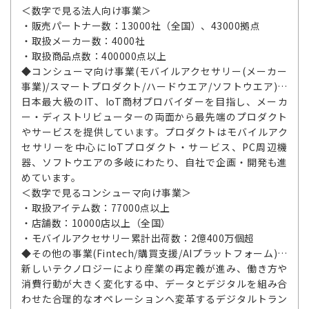
＜数字で見る法人向け事業＞
・販売パートナー数：13000社（全国）、43000拠点
・取扱メーカー数：4000社
・取扱商品点数：400000点以上
◆コンシューマ向け事業(モバイルアクセサリー(メーカー
事業)/スマートプロダクト/ハードウエア/ソフトウエア)…
日本最大級のIT、IoT商材プロバイダーを目指し、メーカ
ー・ディストリビューターの両面から最先端のプロダクト
やサービスを提供しています。プロダクトはモバイルアク
セサリーを中心にIoTプロダクト・サービス、PC周辺機
器、ソフトウエアの多岐にわたり、自社で企画・開発も進
めています。
＜数字で見るコンシューマ向け事業＞
・取扱アイテム数：77000点以上
・店舗数：10000店以上（全国）
・モバイルアクセサリー累計出荷数：2億400万個超
◆その他の事業(Fintech/購買支援/AIプラットフォーム)…
新しいテクノロジーにより産業の再定義が進み、働き方や
消費行動が大きく変化する中、データとデジタルを組み合
わせた合理的なオペレーションへ変革するデジタルトラン