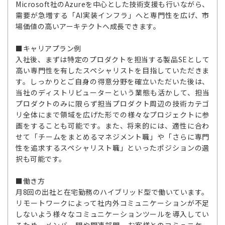
Microsoft社のAzureを中心とした技術支援も行いながら、
需要が急増する「AI実装インフラ」へと専門性を広げ、市
場価値の高いアーキテクトへ成長できます。
■キャリアプラン例
入社後、まずは特定のプロダクトを担当する製品SEとして
高い専門性を有したスペシャリストを目指していただきま
す。しっかりとご自身の得意分野を確立いただいた後は、
当社のディストリビューターという業態も活かして、担当
プロダクトのみに限らず担当プロダクト周辺の技術カテゴ
リ全体にまで領域を広げた形での様々なプロジェクトに参
画をすることも可能です。また、将来的には、適性に合わ
せて「チームをまとめるマネジメント職」や「さらに専門
性を追求するスペシャリスト職」といったポジションの選
択も可能です。
■働き方
月8回の出社と在宅勤務のハイブリッド型で働いています。
リモートワークによって社内外コミュニケーションが不足
しないよう様々なコミュニケーションツールを導入してい