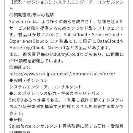
【役割・ポジション】システムエンジニア、コンサルタン
ト
◎開発環境/商材の説明
Salesforce は、より多くの商談を成立させ、想像を超えた
サービス体験を提供するためのクラウド型ソフトウェアで
す。製品は多岐にわたり、SalesCloud・ServiceCloud・
ExperienceCloudをコア製品として周辺にDataCloudや
MarketingCloud、Mulesoftなどの製品があります。
また、顧客業界毎のindustryCloudなどもあり、広範囲に
CRM領域を網羅しています。
◎関連URL
https://www.scsk.jp/product/common/salesforce/
◆役割・ポジション
システムエンジニア、コンサルタント
◆このポジションの魅力・将来のキャリアパス
SaaSのあるべき姿である、「利用し続けて頂く」システム
および保守体制を構築する経験とスキルを習得する事がで
きます。
◆研修
Salesforceコンサルタント資格取得に関する研修・受験費
用補助あり