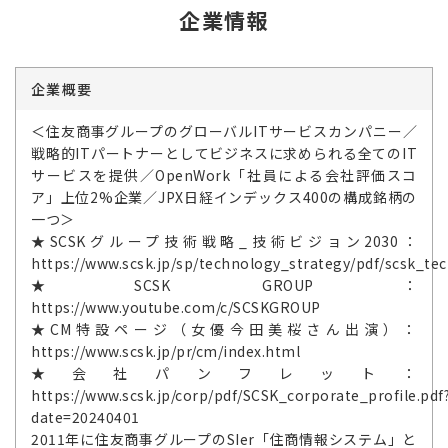
企業情報
企業概要
＜住友商事グループのグローバルITサービスカンパニー／
戦略的ITパートナーとしてビジネスに求められる全てのIT
サービスを提供／OpenWork「社員による会社評価スコ
ア」上位2%企業／JPX日経インデックス400の構成銘柄の
一つ＞
★SCSKグループ技術戦略_技術ビジョン2030：
https://www.scsk.jp/sp/technology_strategy/pdf/scsk_tec
★SCSK GROUP：
https://www.youtube.com/c/SCSKGROUP
★CM特設ページ（女優今田美桜さん出演）：
https://www.scsk.jp/pr/cm/index.html
★会社パンフレット：
https://www.scsk.jp/corp/pdf/SCSK_corporate_profile.pdf
date=20240401
2011年に住友商事グループのSIer「住商情報システム」と