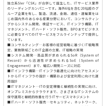
独立系SIer「CSK」が合併して誕生した、ITサービス業界
のリーディングカンパニーです。海外6社を含む20社超のグ
ループ企業を有し、製造、流通、金融、通信・運輸業をは
じめ国内外のあらゆる産業分野において、コンサルティン
グからシステム開発、検証サービス、ITインフラ構築、IT
マネジメント、ITハード・ソフト販売、BPOまでビジネス
に必要なすべてのITサービスをフルラインナップで提供し
ています。
■コンサルティング…お客様の経営戦略に基づくIT戦略策
定、業務領域ごとのIT企画の立案、IT戦略の実現
■システム開発…高品質が求められるSoR（System of
Record）から迅速性が求められるSoE（System of
Engagement）まで、幅広い開発ニーズに対応
■ITインフラ構築…ITインフラ最適化に向けたアセスメン
トからITインフラの設計・構築および安定利用に向けた運
用設計
■ITマネジメント…ITの安定稼働と継続性の実現に向け、
オンプレミスからクラウドまで、さまざまなITシステムの
保守運用と継続的改善を行うITサービスマネジメント
■ITハード・ソフト販売…セキュリティ、ネットワーク、