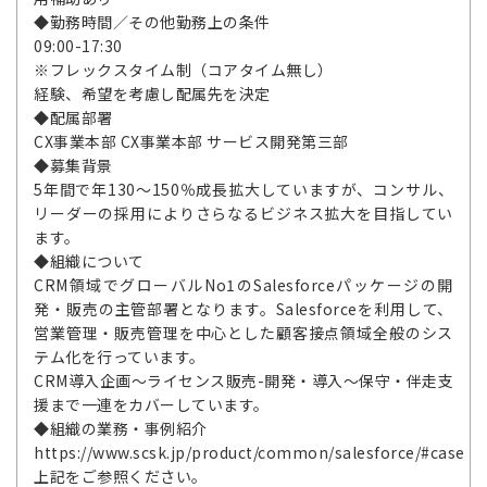
◆勤務時間／その他勤務上の条件
09:00-17:30
※フレックスタイム制（コアタイム無し）
経験、希望を考慮し配属先を決定
◆配属部署
CX事業本部 CX事業本部 サービス開発第三部
◆募集背景
5年間で年130～150％成長拡大していますが、コンサル、
リーダーの採用によりさらなるビジネス拡大を目指してい
ます。
◆組織について
CRM領域でグローバルNo1のSalesforceパッケージの開
発・販売の主管部署となります。Salesforceを利用して、
営業管理・販売管理を中心とした顧客接点領域全般のシス
テム化を行っています。
CRM導入企画～ライセンス販売-開発・導入～保守・伴走支
援まで一連をカバーしています。
◆組織の業務・事例紹介
https://www.scsk.jp/product/common/salesforce/#case
上記をご参照ください。