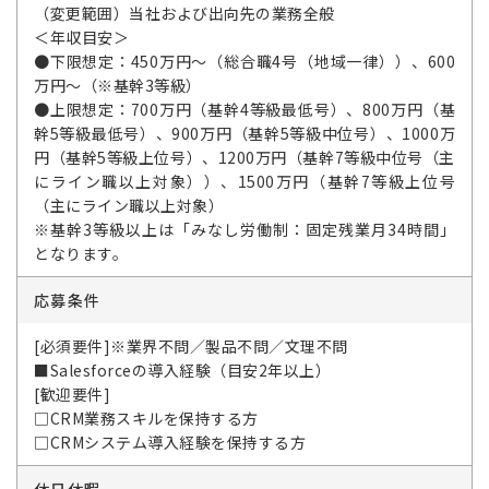
（変更範囲）当社および出向先の業務全般
＜年収目安＞
●下限想定：450万円～（総合職4号（地域一律））、600
万円～（※基幹3等級）
●上限想定：700万円（基幹4等級最低号）、800万円（基
幹5等級最低号）、900万円（基幹5等級中位号）、1000万
円（基幹5等級上位号）、1200万円（基幹7等級中位号（主
にライン職以上対象））、1500万円（基幹7等級上位号
（主にライン職以上対象）
※基幹3等級以上は「みなし労働制：固定残業月34時間」
となります。
応募条件
[必須要件]※業界不問／製品不問／文理不問
■Salesforceの導入経験（目安2年以上）
[歓迎要件]
□CRM業務スキルを保持する方
□CRMシステム導入経験を保持する方