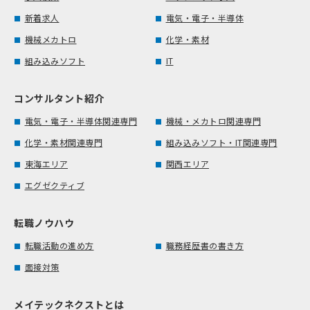
新着求人
電気・電子・半導体
機械メカトロ
化学・素材
組み込みソフト
IT
コンサルタント紹介
電気・電子・半導体関連専門
機械・メカトロ関連専門
化学・素材関連専門
組み込みソフト・IT関連専門
東海エリア
関西エリア
エグゼクティブ
転職ノウハウ
転職活動の進め方
職務経歴書の書き方
面接対策
メイテックネクストとは