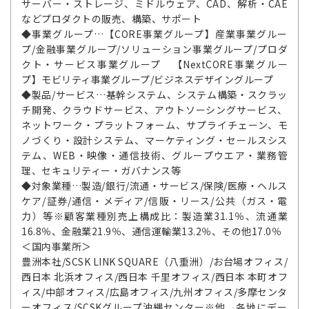
サーバー・ストレージ、ミドルウェア、CAD、解析・CAE
などプロダクトの販売、構築、サポート
◆事業グループ…【CORE事業グループ】産業事業グルー
プ/金融事業グループ/ソリューション事業グループ/プロダ
クト・サービス事業グループ 【NextCORE事業グルー
プ】モビリティ事業グループ/ビジネスデザイングループ
◆製品/サービス…基幹システム、システム構築・スクラッ
チ開発、クラウドサービス、アウトソーシングサービス、
ネットワーク・プラットフォーム、サプライチェーン、モ
ノづくり・設計システム、マーケティング・セールスシス
テム、WEB・映像・通信技術、グループウエア・業務管
理、セキュリティー・ガバナンス等
◆対象業種…製造/銀行/流通・サービス/保険/医療・ヘルス
ケア/証券/通信・メディア/信販・リース/公共（ガス・電
力）等※顧客業種別売上構成比：製造業31.1％、流通業
16.8％、金融業21.9％、通信運輸業13.2％、その他17.0％
＜国内事業所＞
豊洲本社/SCSK LINK SQUARE（八重洲）/お台場オフィス/
西日本 北浜オフィス/西日本 千里オフィス/西日本 本町オフ
ィス/中部オフィス/広島オフィス/九州オフィス/多摩センタ
ーオフィス/SCSKグループ沖縄センター※他、各地にデー