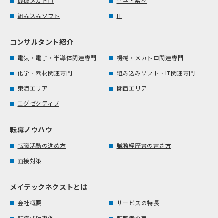
機械メカトロ
化学・素材
組み込みソフト
IT
コンサルタント紹介
電気・電子・半導体関連専門
機械・メカトロ関連専門
化学・素材関連専門
組み込みソフト・IT関連専門
東海エリア
関西エリア
エグゼクティブ
転職ノウハウ
転職活動の進め方
職務経歴書の書き方
面接対策
メイテックネクストとは
会社概要
サービスの特長
転職成功事例
転職者の声