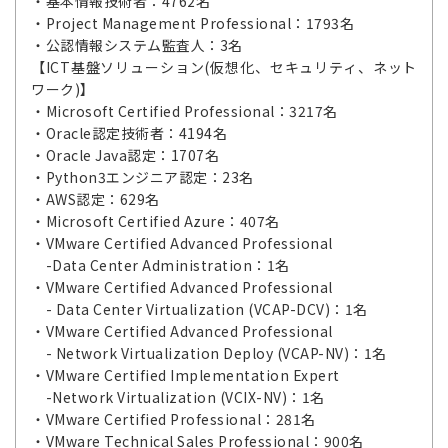
・基本情報技術者：4762名
・Project Management Professional：1793名
・公認情報システム監査人：3名
【ICT基盤ソリューション(仮想化、セキュリティ、ネット
ワーク)】
・Microsoft Certified Professional：3217名
・Oracle認定技術者：4194名
・Oracle Java認定：1707名
・Python3エンジニア認定：23名
・AWS認定：629名
・Microsoft Certified Azure：407名
・VMware Certified Advanced Professional
-Data Center Administration：1名
・VMware Certified Advanced Professional
- Data Center Virtualization (VCAP-DCV)：1名
・VMware Certified Advanced Professional
- Network Virtualization Deploy (VCAP-NV)：1名
・VMware Certified Implementation Expert
-Network Virtualization (VCIX-NV)：1名
・VMware Certified Professional：281名
・VMware Technical Sales Professional：900名