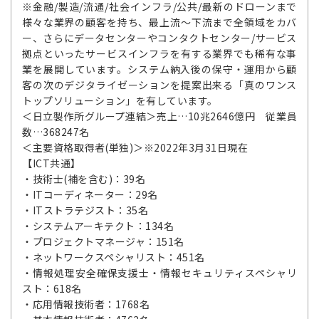
※金融/製造/流通/社会インフラ/公共/最新のドローンまで
様々な業界の顧客を持ち、最上流～下流まで全領域をカバ
ー、さらにデータセンターやコンタクトセンター/サービス
拠点といったサービスインフラを有する業界でも稀有な事
業を展開しています。システム納入後の保守・運用から顧
客の次のデジタライゼーションを提案出来る「真のワンス
トップソリューション」を有しています。
＜日立製作所グループ連結＞売上…10兆2646億円 従業員
数…368247名
＜主要資格取得者(単独)＞※2022年3月31日現在
【ICT共通】
・技術士(補を含む)：39名
・ITコーディネーター：29名
・ITストラテジスト：35名
・システムアーキテクト：134名
・プロジェクトマネージャ：151名
・ネットワークスペシャリスト：451名
・情報処理安全確保支援士・情報セキュリティスペシャリ
スト：618名
・応用情報技術者：1768名