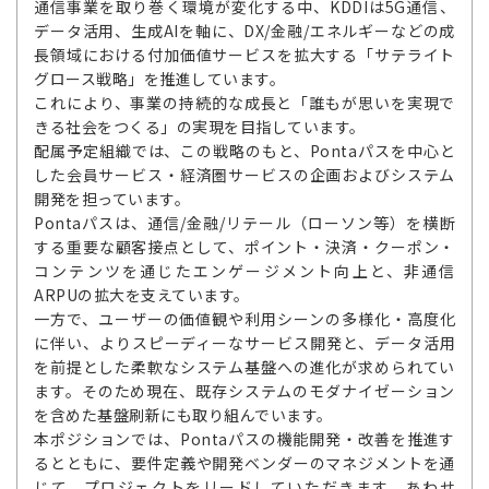
通信事業を取り巻く環境が変化する中、KDDIは5G通信、
データ活用、生成AIを軸に、DX/金融/エネルギーなどの成
長領域における付加価値サービスを拡大する「サテライト
グロース戦略」を推進しています。
これにより、事業の持続的な成長と「誰もが思いを実現で
きる社会をつくる」の実現を目指しています。
配属予定組織では、この戦略のもと、Pontaパスを中心と
した会員サービス・経済圏サービスの企画およびシステム
開発を担っています。
Pontaパスは、通信/金融/リテール（ローソン等）を横断
する重要な顧客接点として、ポイント・決済・クーポン・
コンテンツを通じたエンゲージメント向上と、非通信
ARPUの拡大を支えています。
一方で、ユーザーの価値観や利用シーンの多様化・高度化
に伴い、よりスピーディーなサービス開発と、データ活用
を前提とした柔軟なシステム基盤への進化が求められてい
ます。そのため現在、既存システムのモダナイゼーション
を含めた基盤刷新にも取り組んでいます。
本ポジションでは、Pontaパスの機能開発・改善を推進す
るとともに、要件定義や開発ベンダーのマネジメントを通
じて、プロジェクトをリードしていただきます。あわせ