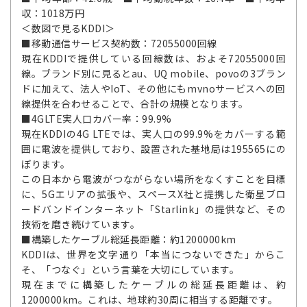
収：1018万円
＜数図で見るKDDI＞
■移動通信サービス契約数：72055000回線
現在KDDIで提供している回線数は、およそ72055000回
線。ブランド別に見るとau、UQ mobile、povoの3ブラン
ドに加えて、法人やIoT、その他にもmvnoサービスへの回
線提供を合わせることで、合計の規模となります。
■4GLTE実人口カバー率：99.9%
現在KDDIの4G LTEでは、実人口の99.9%をカバーする範
囲に電波を提供しており、設置された基地局は195565にの
ぼります。
この日本から電波がつながらない場所をなくすことを目標
に、5Gエリアの拡張や、スペースX社と提携した衛星ブロ
ードバンドインターネット「Starlink」の提供など、その
技術を磨き続けています。
■構築したケーブル総延長距離：約1200000km
KDDIは、世界を文字通り「本当につないできた」からこ
そ、「つなぐ」という言葉を大切にしています。
現在までに構築したケーブルの総延長距離は、約
1200000km。これは、地球約30周に相当する距離です。