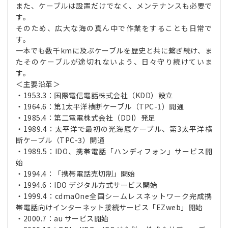
また、ケーブルは設置だけでなく、メンテナンスも必要で
す。
そのため、広大な海の真ん中で作業をすることも日常で
す。
一本でも数千kmに及ぶケーブルを歴史と共に繋ぎ続け、ま
たそのケーブルが途切れないよう、日々守り続けていま
す。
＜主要沿革＞
・1953.3：国際電信電話株式会社（KDD）設立
・1964.6：第1太平洋横断ケーブル（TPC-1）開通
・1985.4：第二電電株式会社（DDI）発足
・1989.4：太平洋で最初の光海底ケーブル、第3太平洋横
断ケーブル（TPC-3）開通
・1989.5：IDO、携帯電話「ハンディフォン」サービス開
始
・1994.4：「携帯電話売切制」開始
・1994.6：IDO デジタル方式サービス開始
・1999.4：cdmaOne全国シームレスネットワーク完成携
帯電話向けインターネット接続サービス「EZweb」開始
・2000.7：au サービス開始