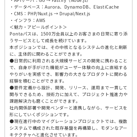
・APIサーバ：Go → Fastify（Node.js）
・データベース：Aurora、DynamoDB、ElastiCache
・CMS：PHP/Nuxt.js → Drupal/Next.js
・インフラ：AWS
＜魅力・アピールポイント＞
Pontaパスは、1500万会員以上のお客さまの日常に寄り添
うサービスとして成長を続けています。
本ポジションでは、その中核となるシステムの進化と刷新
に、主体的に関わることができます。
●日常的に利用される大規模サービスの開発に携わること
で、自身が手がけた機能がユーザー体験の向上に直結する
やりがいを実感でき、影響力の大きなプロダクトに関わる
経験を積むことができます。
●要件定義から設計、開発、リリース、運用まで一貫して
関与できるため、技術力に加えて、プロジェクト推進力や
課題解決力も磨くことができます。
社内関係部署や開発ベンダーと連携しながら、サービスを
形にしていくポジションです。
●現在進行中のマイグレーションプロジェクトでは、複数
システムで構成された既存基盤を再構築し、モダンなアー
キテクチャへと進化させています。