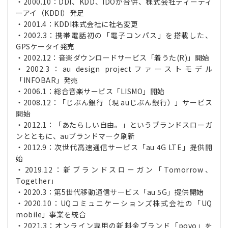
・2000.10：DDI、KDD、IDOが合併、株式会社ディーディ
ーアイ（KDDI）発足
・2001.4：KDDI株式会社に社名変更
・2002.3：携帯電話初の「電子コンパス」を搭載した、
GPSケータイ発売
・2002.12：音楽ダウンロードサービス「着うた(R)」開始
・2002.3：au design projectファーストモデル
「INFOBAR」発売
・2006.1：総合音楽サービス「LISMO」開始
・2008.12：「じぶん銀行（現 auじぶん銀行）」サービス
開始
・2012.1：「あたらしい自由。」というブランドスローガ
ンとともに、auブランドマーク刷新
・2012.9：次世代高速通信サービス「au 4G LTE」提供開
始
・2019.12：新ブランドスローガン「Tomorrow、
Together」
・2020.3：第5世代移動通信サービス「au 5G」提供開始
・2020.10：UQコミュニケーションズ株式会社の「UQ
mobile」事業を統合
・2021.3：オンライン専用の新料金ブランド「povo」を