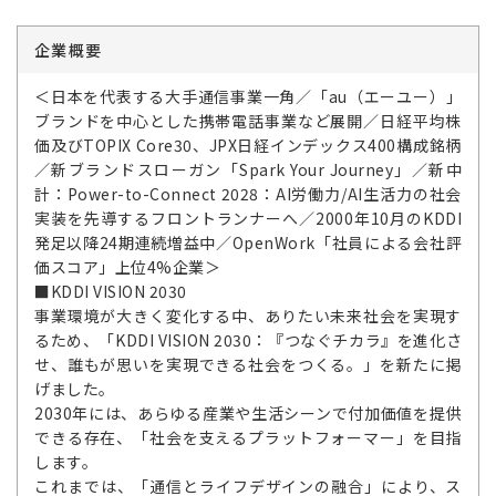
企業概要
＜日本を代表する大手通信事業一角／「au（エーユー）」
ブランドを中心とした携帯電話事業など展開／日経平均株
価及びTOPIX Core30、JPX日経インデックス400構成銘柄
／新ブランドスローガン「Spark Your Journey」／新中
計：Power-to-Connect 2028：AI労働力/AI生活力の社会
実装を先導するフロントランナーへ／2000年10月のKDDI
発足以降24期連続増益中／OpenWork「社員による会社評
価スコア」上位4%企業＞
■KDDI VISION 2030
事業環境が大きく変化する中、ありたい未来社会を実現す
るため、「KDDI VISION 2030：『つなぐチカラ』を進化さ
せ、誰もが思いを実現できる社会をつくる。」を新たに掲
げました。
2030年には、あらゆる産業や生活シーンで付加価値を提供
できる存在、「社会を支えるプラットフォーマー」を目指
します。
これまでは、「通信とライフデザインの融合」により、ス