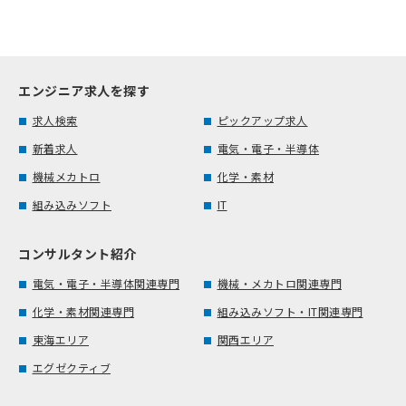
エンジニア求人を探す
求人検索
ピックアップ求人
新着求人
電気・電子・半導体
機械メカトロ
化学・素材
組み込みソフト
IT
コンサルタント紹介
電気・電子・半導体関連専門
機械・メカトロ関連専門
化学・素材関連専門
組み込みソフト・IT関連専門
東海エリア
関西エリア
エグゼクティブ