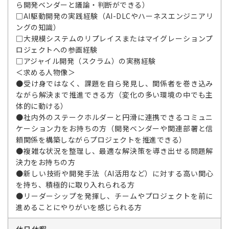
ら開発ベンダーと議論・判断ができる）
□AI駆動開発の実践経験（AI-DLCやハーネスエンジニアリ
ングの知識）
□大規模システムのリプレイスまたはマイグレーションプ
ロジェクトへの参画経験
□アジャイル開発（スクラム）の実務経験
＜求める人物像＞
●受け身ではなく、課題を自ら発見し、関係者を巻き込み
ながら解決まで推進できる方（変化の多い環境の中でも主
体的に動ける）
●社内外のステークホルダーと円滑に連携できるコミュニ
ケーション力をお持ちの方（開発ベンダーや関連部署と信
頼関係を構築しながらプロジェクトを推進できる）
●複雑な状況を整理し、最適な解決策を導き出せる問題解
決力をお持ちの方
●新しい技術や開発手法（AI活用など）に対する高い関心
を持ち、積極的に取り入れられる方
●リーダーシップを発揮し、チームやプロジェクトを前に
進めることにやりがいを感じられる方