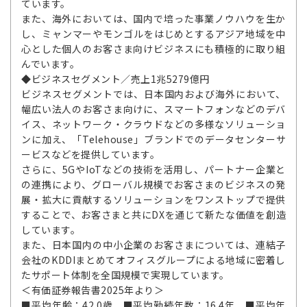
ています。
また、海外においては、国内で培った事業ノウハウを生か
し、ミャンマーやモンゴルをはじめとするアジア地域を中
心とした個人のお客さま向けビジネスにも積極的に取り組
んでいます。
◆ビジネスセグメント／売上1兆5279億円
ビジネスセグメントでは、日本国内および海外において、
幅広い法人のお客さま向けに、スマートフォンなどのデバ
イス、ネットワーク・クラウドなどの多様なソリューショ
ンに加え、「Telehouse」ブランドでのデータセンターサ
ービスなどを提供しています。
さらに、5GやIoTなどの技術を活用し、パートナー企業と
の連携により、グローバル規模でお客さまのビジネスの発
展・拡大に貢献するソリューションをワンストップで提供
することで、お客さまと共にDXを通じて新たな価値を創造
しています。
また、日本国内の中小企業のお客さまについては、連結子
会社のKDDIまとめてオフィスグループによる地域に密着し
たサポート体制を全国規模で実現しています。
＜有価証券報告書2025年より＞
■平均年齢：42.0歳 ■平均勤続年数：16.4年 ■平均年