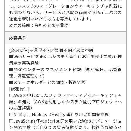
て、システムのマイグレーションやアーキテクチャ刷新に
も関わりながら、サービスと基盤の両面からPontaパスの
進化を牽引いただける方を募集しています。
変更の範囲：会社の定める業務
応募条件
[必須要件]※業界不問／製品不問／文理不問
■Webサービスまたはシステム開発における要件定義/仕様
策定の実務経験
■開発ベンダーのマネジメント経験（進行管理、品質管
理、課題管理など）
■ステークホルダーとの調整・折衝経験
[歓迎要件]
□AWSを中心としたクラウドネイティブなアーキテクチャ
設計の知見（AWSを利用したシステム開発プロジェクトへ
の参画経験）
□Next.js、Node.js（Fastify 等）を用いた開発経験
□JavaScript/TypeScript等を用いたWebアプリケーショ
ン開発経験（ご自身での実装経験があり、技術的な観点か