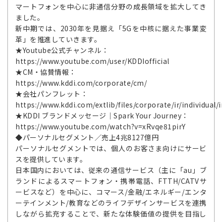
マートフォンを中心に非通信分野の成長領域を拡大してき
ました。
新中期では、2030年を見据え「5Gを中核に据えた事業変
革」を推進していきます。
★Youtube公式チャンネル：
https://www.youtube.com/user/KDDIofficial
★CM・協賛情報：
https://www.kddi.com/corporate/cm/
★会社パンフレット：
https://www.kddi.com/extlib/files/corporate/ir/individual/
★KDDI ブランドメッセージ｜Spark Your Journey：
https://www.youtube.com/watch?v=xRvqe81pirY
◆パーソナルセグメント／売上4兆8127億円
パーソナルセグメントでは、個人のお客さま向けにサービ
スを提供しています。
日本国内においては、従来の通信サービス（主に「au」ブ
ランドによるスマートフォン・携帯電話、FTTH/CATVサ
ービスなど）を中心に、コマース/金融/エネルギー/エンタ
ーテインメント/教育などのライフデザインサービスを連携
しながら拡充することで、新たな体験価値の提供を目指し