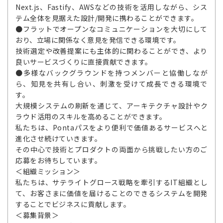
Next.js、Fastify、AWSなどの技術を活用しながら、シス
テム全体を見据えた設計/開発に携わることができます。
●フラットでオープンなコミュニケーションを大切にして
おり、立場に関係なく意見を発信できる環境です。
技術選定や改善提案にも主体的に関わることができ、より
良いサービスづくりに直接貢献できます。
●多様なバックグラウンドを持つメンバーと協働しなが
ら、知見を共有し合い、刺激を受けて成長できる環境で
す。
大規模システムの刷新を通じて、アーキテクチャ設計やク
ラウド活用のスキルを高めることができます。
私たちは、Pontaパスをより便利で価値あるサービスへと
進化させ続けていきます。
その中心で技術とプロダクトの両面から挑戦したい方のご
応募をお待ちしています。
＜組織ミッション＞
私たちは、サテライトグロース戦略を牽引するIT組織とし
て、お客さまに価値を届けることのできるシステムを開発
することでビジネスに貢献します。
＜募集背景＞